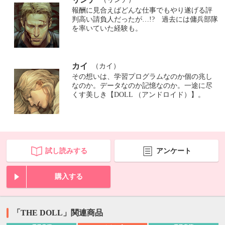
報酬に見合えばどんな仕事でもやり遂げる評
判高い請負人だったが…!? 過去には傭兵部隊
を率いていた経験も。
カイ
（カイ）
その想いは、学習プログラムなのか個の兆し
なのか。データなのか記憶なのか。一途に尽
くす美しき【DOLL （アンドロイド）】。
試し読みする
アンケート
購入する
「THE DOLL」関連商品