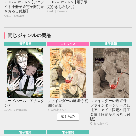
In These Words 5【アニメ
In These Words 5【電子限
イト小冊子＆電子限定か
定かきおろし付】
きおろし付版】
Guilt｜Pleasure
Guilt｜Pleasure
同じジャンルの商品
電子書籍
コミックス
電子書籍
コードネーム：アナスタ
ファインダーの逃避行 初
ファインダーの逃避行 -
シア
回限定版
ファインダーシリーズ15-
【アニメイト限定小冊子
HAN、Boyseason
やまねあやの
＆電子限定かきおろし付
試し読み
版】
やまねあやの
電子書籍
電子書籍