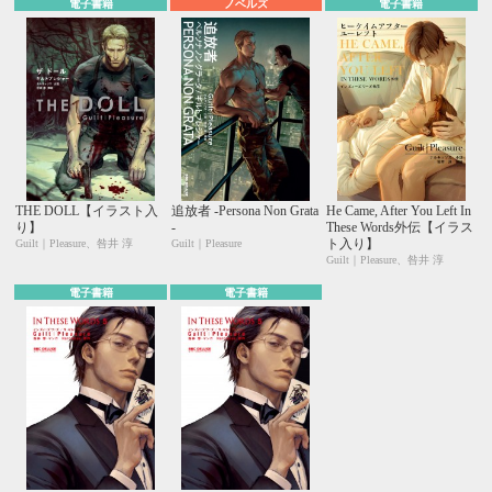
電子書籍
ノベルズ
電子書籍
THE DOLL【イラスト入
追放者 -Persona Non Grata
He Came, After You Left In
り】
-
These Words外伝【イラス
ト入り】
Guilt｜Pleasure、咎井 淳
Guilt｜Pleasure
Guilt｜Pleasure、咎井 淳
電子書籍
電子書籍