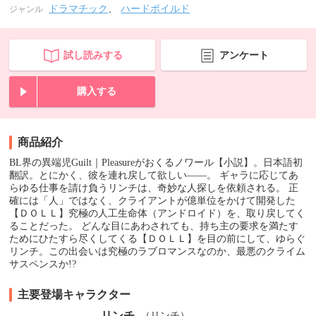
ドラマチック
、
ハードボイルド
ジャンル
試し読みする
アンケート
購入する
商品紹介
BL界の異端児Guilt｜Pleasureがおくるノワール【小説】。日本語初
翻訳。とにかく、彼を連れ戻して欲しい――。 ギャラに応じてあ
らゆる仕事を請け負うリンチは、奇妙な人探しを依頼される。 正
確には「人」ではなく、クライアントが億単位をかけて開発した
【ＤＯＬＬ】究極の人工生命体（アンドロイド）を、取り戻してく
ることだった。 どんな目にあわされても、持ち主の要求を満たす
ためにひたすら尽くしてくる【ＤＯＬＬ】を目の前にして、ゆらぐ
リンチ。この出会いは究極のラブロマンスなのか、最悪のクライム
サスペンスか!?
主要登場キャラクター
リンチ
（リンチ）