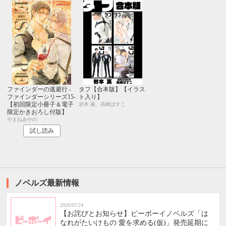
ファインダーの逃避行 -
タフ【合本版】【イラス
ファインダーシリーズ15-
ト入り】
【初回限定小冊子＆電子
岩本 薫、高崎ぼすこ
限定かきおろし付版】
やまねあやの
試し読み
ノベルズ最新情報
2026/07/24
【お詫びとお知らせ】ビーボーイノベルズ「は
なれがたいけもの 愛を求める(仮)」発売延期に