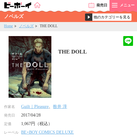
発売
日
メニュー
ノベルズ
Home
ノベルズ
THE DOLL
THE DOLL
Guilt｜Pleasure
、
咎井 淳
作家名
2017/04/28
発売日
1,067円（税込）
定価
BE×BOY COMICS DELUXE
レーベル