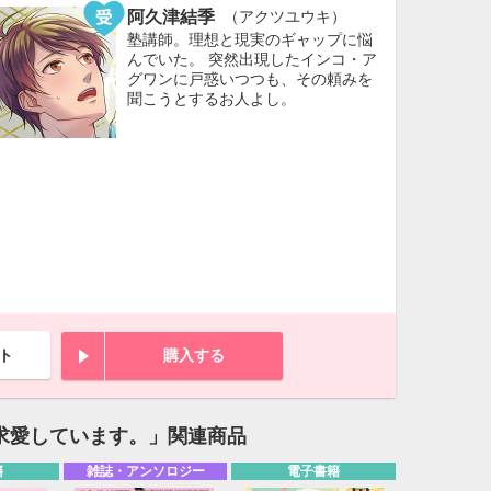
阿久津結季
（アクツユウキ）
塾講師。理想と現実のギャップに悩
んでいた。 突然出現したインコ・ア
グワンに戸惑いつつも、その頼みを
聞こうとするお人よし。
ト
購入する
10月
WED
THU
FRI
SAT
求愛しています。」関連商品
1
2
3
7
8
9
10
籍
雑誌・アンソロジー
電子書籍
14
15
16
17