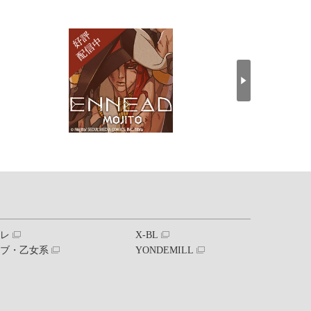
ブレ
X-BL
ラブ・乙女系
YONDEMILL