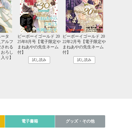
ベータ
ビーボーイゴールド 20
ビーボーイゴールド 20
人アルフ
25年8月号【電子限定や
22年2月号【電子限定や
愛される
まねあやの先生ネーム
まねあやの先生ネーム
きおろし
付】
付】
ト入り】
試し読み
試し読み
電子書籍
グッズ・その他