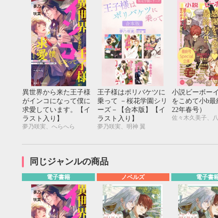
20
21
22
23
24
25
26
18
19
20
27
28
29
30
25
26
27
異世界から来た王子様
王子様はポリバケツに
小説ビーボー
がインコになって僕に
乗って －桜花学園シリ
をこめて小b最
求愛しています。【イ
ーズ－【合本版】【イ
22年春号）
ラスト入り】
ラスト入り】
夢乃咲実、へらへら
夢乃咲実、明神 翼
同じジャンルの商品
電子書籍
ノベルズ
電子書