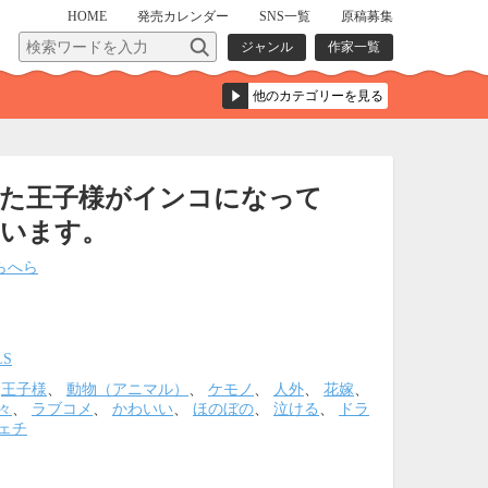
HOME
発売
カレンダー
SNS一覧
原稿募集
ジャンル
作家一覧
来た王子様がインコになって
ています。
らへら
LS
、
王子様
、
動物（アニマル）
、
ケモノ
、
人外
、
花嫁
、
々
、
ラブコメ
、
かわいい
、
ほのぼの
、
泣ける
、
ドラ
ェチ