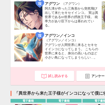
アグワン
（アグワン）
阿久津が作った三角形から突然飛び
出して来たセキセイインコ。 実は異
世界であるtri世界の摂政王子様。 統
率力があり臣下からは慕われてい
る。
アグワン／インコ
（アグワン／インコ）
アグワンが人間世界に来るとセキセ
イインコになってしまう。 こちらの
世界に来ると、身分の高いものほど
小さい鳥になってしまうらしい…。
試し読みする
アンケー
9月
SUN
MON
TUE
WED
THU
FRI
SAT
SUN
MON
TUE
「異世界から来た王子様がインコになって僕に
1
2
3
4
5
6
7
8
9
10
11
12
4
5
6
電子書籍
電子書籍
電子書
13
14
15
16
17
18
19
11
12
13