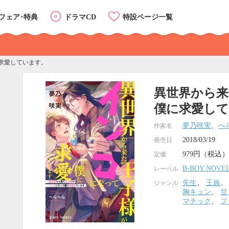
フェア･特典
ドラマCD
特設ページ一覧
求愛しています。
異世界から
僕に求愛し
夢乃咲実
、
へ
作家名
2018/03/19
発売日
979円（税込）
定価
B-BOY NOVE
レーベル
先生
、
王族
ジャンル
胸キュン
、
甘
マチック
、
フ