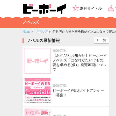
新刊タイトル
ノベルズ
Home
ノベルズ
異世界から来た王子様がインコになって僕に
ノベルズ最新情報
一覧
2026/07/24
【お詫びとお知らせ】ビーボーイ
ノベルズ「はなれがたいけもの
愛を求める(仮)」発売延期につい
て
2026/07/06
ビーボーイWEBサイトアンケー
ト募集！