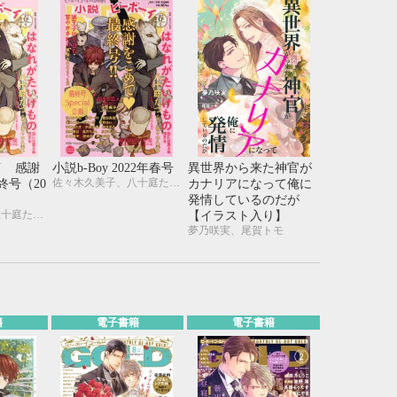
21
22
23
24
28
29
30
31
イ 感謝
小説b-Boy 2022年春号
異世界から来た神官が
佐々木久美子、八十庭たづ、水壬楓子、しおべり由生、北ミチノ、二駒レイム、秋山みち花、彩寧一叶、飯田実樹、榎田尤利、かわい恋、櫛野ゆい、幸崎ぱれす、木原音瀬、鈴木あみ、遠野春日、温井ちょも、松梶もとや、夜光 花、夢乃咲実、風祭おまる、月輝
終号（20
カナリアになって俺に
発情しているのだが
佐々木久美子、八十庭たづ、水壬楓子、しおべり由生、北ミチノ、二駒レイム、秋山みち花、彩寧一叶、飯田実樹、榎田尤利、かわい恋、櫛野ゆい、幸崎ぱれす、木原音瀬、鈴木あみ、遠野春日、温井ちょも、松梶もとや、夜光 花、夢乃咲実、風祭おまる、月輝
【イラスト入り】
夢乃咲実、尾賀トモ
籍
電子書籍
電子書籍