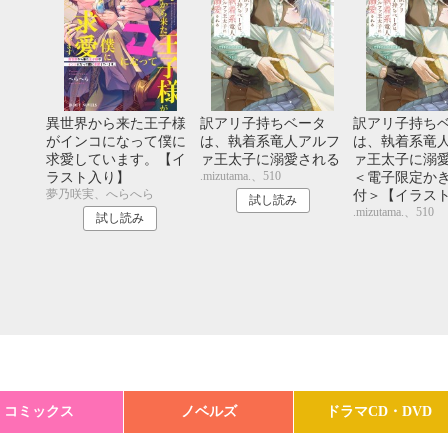
異世界から来た王子様
訳アリ子持ちベータ
訳アリ子持ち
がインコになって僕に
は、執着系竜人アルフ
は、執着系竜
求愛しています。【イ
ァ王太子に溺愛される
ァ王太子に溺
.mizutama.、510
ラスト入り】
＜電子限定か
夢乃咲実、へらへら
付＞【イラス
試し読み
.mizutama.、510
試し読み
コミックス
ノベルズ
ドラマCD・DVD