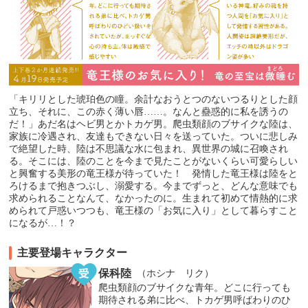
「キリリとした琥珀色の瞳。余計なおうとつのないつるりとした顔
立ち、それに、この赤く薄い唇……。なんと蠱惑的に私を誘うの
だ！」あだ名はヘビ男とかトカゲ男。爬虫類顔のブサイクな陸は、
家族に冷遇され、友達もできない日々を送っていた。ついに悲しみ
で絶望した時、陸は不思議な水に包まれ、異世界の城に召喚され
る。そこには、陸のことを今まで見たことがないくらい可愛らしい
と興奮する美形の竜王様が待っていた！ 発情した竜王様は陸をと
ろけるまで抱きつぶし、溺愛する。今までずっと、どんな意味でも
求められることなんて、なかったのに。生まれて初めて情熱的に求
められて戸惑いつつも、竜王様の「お気に入り」として暮らすこと
になるが…！？
主要登場キャラクター
保科陸
（ホシナ リク）
爬虫類顔のブサイクな青年。どこに行っても
期待される弟に比べ、トカゲ男呼ばわりのひ