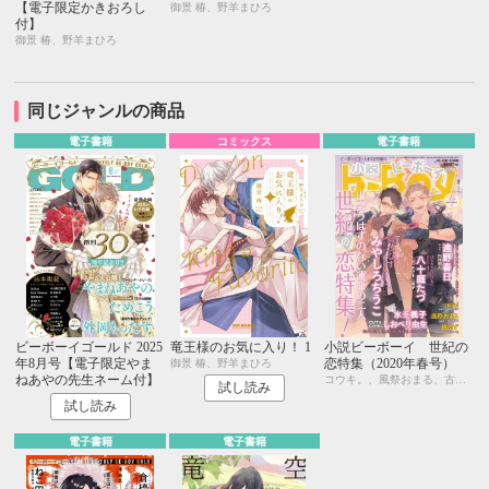
【電子限定かきおろし
御景 椿、野羊まひろ
付】
御景 椿、野羊まひろ
同じジャンルの商品
電子書籍
コミックス
電子書籍
ビーボーイゴールド 2025
竜王様のお気に入り！ 1
小説ビーボーイ 世紀の
年8月号【電子限定やま
恋特集（2020年春号）
御景 椿、野羊まひろ
ねあやの先生ネーム付】
コウキ。、風祭おまる、古藤嗣己、椿 ゆず、おおきいき、遠野春日、円陣闇丸、noel、周防佑未、水壬楓子、しおべり由生、みやしろちうこ、user、八十庭たづ、佐々木久美子
試し読み
試し読み
電子書籍
電子書籍