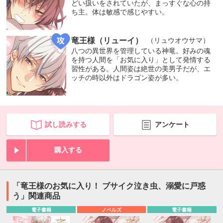
どい扱いをされていたが、まっすぐな心の持
ち主。体は敏感で感じやすい。
竜王様（リューイ）
（リュウオウサマ）
八つの異世界を管理している神竜。好みの魂
を持つ人間を「お気に入り」として発情する
習性がある。人間姿は絶世の美男子だが、エ
ッチの時以外はドラゴン姿が多い。
試し読みする
アンケート
購入する
「竜王様のお気に入り！ ブサイク泣き虫、溺愛に戸惑
う」関連商品
電子書籍
ノベルズ
電子書籍