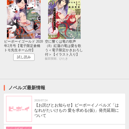
ビーボーイゴールド 2020
空に響くは竜の歌声
年2月号【電子限定倉橋
（8）紅蓮の竜は愛を歌
トモ先生ネーム付】
う＜電子限定かきおろし
付＞【イラスト入り】
試し読み
飯田実樹、ひたき
ノベルズ最新情報
2026/07/24
【お詫びとお知らせ】ビーボーイノベルズ「は
なれがたいけもの 愛を求める(仮)」発売延期に
ついて