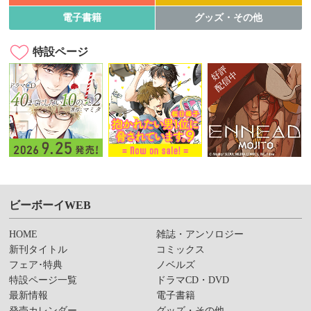
電子書籍
グッズ・その他
特設ページ
ビーボーイWEB
HOME
雑誌・アンソロジー
新刊タイトル
コミックス
フェア･特典
ノベルズ
特設ページ一覧
ドラマCD・DVD
最新情報
電子書籍
発売カレンダー
グッズ・その他