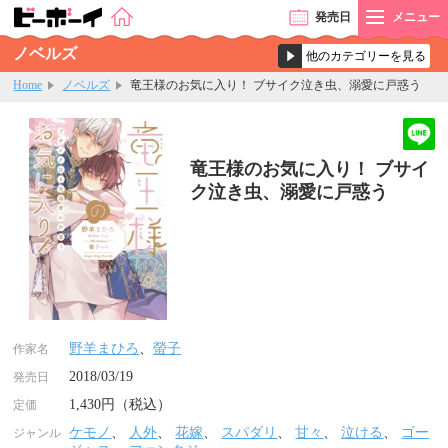
発売
日
メニュー
ノベルズ
Home
ノベルズ
竜王様のお気に入り！ ブサイク泣き虫、溺愛に戸惑う
竜王様のお気に入り！ ブサイ
ク泣き虫、溺愛に戸惑う
野羊まひろ
、
螢子
作家名
2018/03/19
発売日
1,430円（税込）
定価
ケモノ
、
人外
、
花嫁
、
スパダリ
、
甘々
、
泣ける
、
ゴー
ジャンル