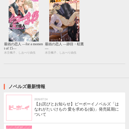
最凶の恋人 ―for a momen
最凶の恋人 ―跡目・柾鷹
t of 15―
―
水壬楓子、しおべり由生
水壬楓子、しおべり由生
ノベルズ最新情報
2026/07/24
【お詫びとお知らせ】ビーボーイノベルズ「は
なれがたいけもの 愛を求める(仮)」発売延期に
ついて