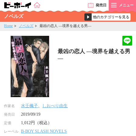
発売
日
メニュー
ノベルズ
Home
ノベルズ
最凶の恋人 ―境界を越える男―
最凶の恋人 ―境界を越える男
―
水壬楓子
、
しおべり由生
作家名
2019/09/19
発売日
1,012円（税込）
定価
B-BOY SLASH NOVELS
レーベル