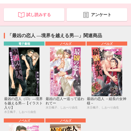
試し読みする
アンケート
「最凶の恋人 ―境界を越える男―」関連商品
電子書籍
ノベルズ
ノベルズ
最凶の恋人（13）―境界
最凶の恋人ー追って追わ
最凶の恋人 －組長の女神
を越える男―【イラスト
れてー
様－
入り】
水壬楓子、しおべり由生
水壬楓子、しおべり由生
水壬楓子、しおべり由生
ノベルズ
ノベルズ