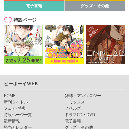
電子書籍
グッズ・その他
特設ページ
ビーボーイWEB
HOME
雑誌・アンソロジー
新刊タイトル
コミックス
フェア･特典
ノベルズ
特設ページ一覧
ドラマCD・DVD
最新情報
電子書籍
発売カレンダー
グッズ・その他