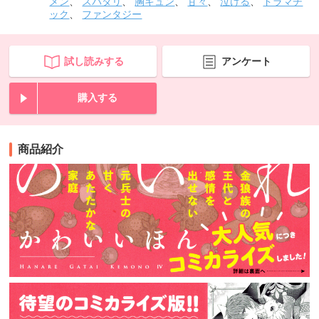
メン
、
スパダリ
、
胸キュン
、
甘々
、
泣ける
、
ドラマチ
ック
、
ファンタジー
試し読みする
アンケート
購入する
商品紹介