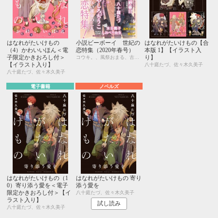
はなれがたいけもの
小説ビーボーイ 世紀の
はなれがたいけもの【合
（4）かわいいほん＜電
恋特集（2020年春号）
本版 1】【イラスト入
子限定かきおろし付＞
り】
コウキ。、風祭おまる、古藤嗣己、椿 ゆず、おおきいき、遠野春日、円陣闇丸、noel、周防佑未、水壬楓子、しおべり由生、みやしろちうこ、user、八十庭たづ、佐々木久美子
【イラスト入り】
八十庭たづ、佐々木久美子
八十庭たづ、佐々木久美子
電子書籍
ノベルズ
はなれがたいけもの（1
はなれがたいけもの 寄り
0）寄り添う愛を＜電子
添う愛を
限定かきおろし付＞【イ
八十庭たづ、佐々木久美子
ラスト入り】
試し読み
八十庭たづ、佐々木久美子