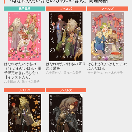
「はなれがたいけもの かわいいほん」関連商品
電子書籍
ノベルズ
ノベルズ
はなれがたいけもの
はなれがたいけもの 寄り
はなれがたいけもの ふわ
（4）かわいいほん＜電
添う愛を
ふわなほん
子限定かきおろし付＞
八十庭たづ、佐々木久美子
八十庭たづ、佐々木久美子
【イラスト入り】
八十庭たづ、佐々木久美子
ノベルズ
ノベルズ