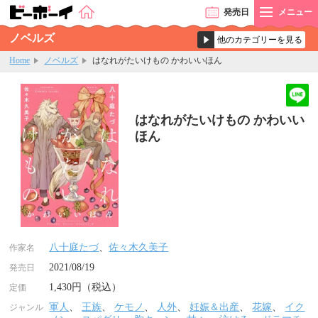
発売
日
メニュー
ノベルズ
Home
ノベルズ
はなれがたいけもの かわいいほん
はなれがたいけもの かわいい
ほん
八十庭たづ
、
佐々木久美子
作家名
2021/08/19
発売日
1,430円（税込）
定価
軍人
、
王族
、
ケモノ
、
人外
、
妊娠＆出産
、
花嫁
、
イク
ジャンル