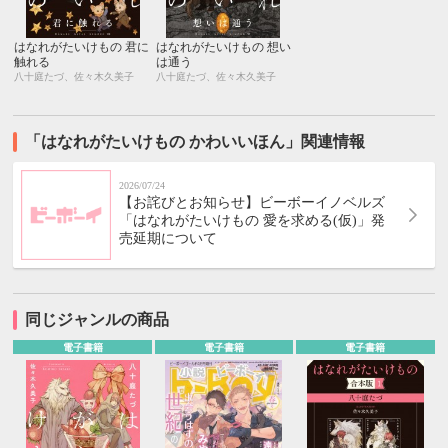
はなれがたいけもの 君に
はなれがたいけもの 想い
触れる
は通う
八十庭たづ、佐々木久美子
八十庭たづ、佐々木久美子
「はなれがたいけもの かわいいほん」関連情報
2026/07/24
【お詫びとお知らせ】ビーボーイノベルズ
「はなれがたいけもの 愛を求める(仮)」発
売延期について
同じジャンルの商品
電子書籍
電子書籍
電子書籍