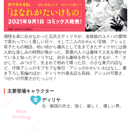
感情を表に出せなかった元兵士ディリヤが、金狼族のユドハの愛情
で変わっていく愛しい日々、そして二人のかわいい宝物、アシュと
双子たちの物語。幼い頃から傭兵として生きてきたディリヤには個
人的な楽しみの時間が無かった。普通の人々は趣味で人生を輝かせ
ていると知ったディリヤは、自分も趣味を作ろうとするが…？「さ
がして、みつけて」生まれて初めて喋った日、小さな巣穴の話な
ど、仔狼アシュのモフモフな毎日「アシュのかわいいおはなし」書
き下ろし長編のほか、ディリヤの過去話も収録。アシュの可愛さ、
つがいの可愛さがたっぷり！
主要登場キャラクター
ディリヤ
元・敵国の兵士。強く、厳しく、優しい男。