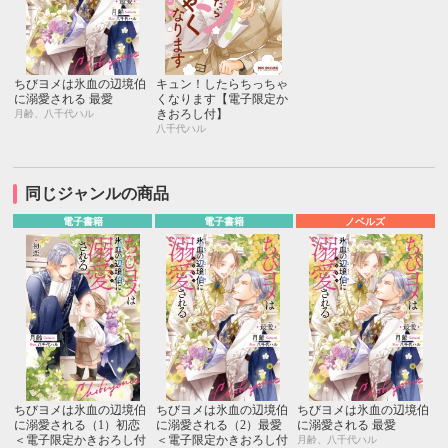
ちびヨメは氷血の辺境伯
キュン！したらちっちゃ
に溺愛される 最愛
くなります【電子限定か
きおろし付】
月齢、八千代ハル
八千代ハル
同じジャンルの商品
電子書籍
電子書籍
ノベルズ
ちびヨメは氷血の辺境伯
ちびヨメは氷血の辺境伯
ちびヨメは氷血の辺境伯
に溺愛される（1）初恋
に溺愛される（2）最愛
に溺愛される 最愛
＜電子限定かきおろし付
＜電子限定かきおろし付
月齢、八千代ハル