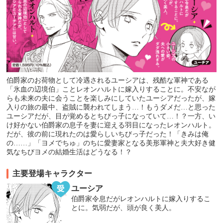
伯爵家のお荷物として冷遇されるユーシアは、残酷な軍神である
「氷血の辺境伯」ことレオンハルトに嫁入りすることに。不安なが
らも未来の夫に会うことを楽しみにしていたユーシアだったが、嫁
入りの旅の最中、盗賊に襲われてしまう…！もうダメだ…と思った
ユーシアだが、目が覚めるとちびっ子になっていて…！？一方、い
け好かない伯爵家の息子を妻に迎える羽目になったレオンハルト。
だが、彼の前に現れたのは愛らしいちびっ子だった！「きみは俺
の……」「ヨメでちゅ」のちに愛妻家となる美形軍神と夫大好き健
気なちびヨメの結婚生活はどうなる！？
主要登場キャラクター
ユーシア
伯爵家令息だがレオンハルトに嫁入りするこ
とに。気弱だが、頭が良く美人。