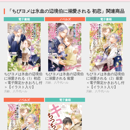
「ちびヨメは氷血の辺境伯に溺愛される 初恋」関連商品
電子書籍
ノベルズ
電子書籍
ちびヨメは氷血の辺境伯
ちびヨメは氷血の辺境伯
ちびヨメは氷血の辺境伯
に溺愛される（1）初恋
に溺愛される 寵愛
に溺愛される（2）最愛
＜電子限定かきおろし付
＜電子限定かきおろし付
月齢、八千代ハル
＞【イラスト入り】
＞【イラスト入り】
月齢、八千代ハル
月齢、八千代ハル
ノベルズ
電子書籍