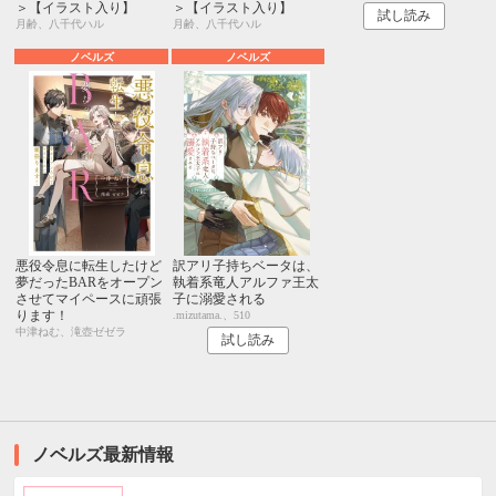
＞【イラスト入り】
＞【イラスト入り】
試し読み
月齢、八千代ハル
月齢、八千代ハル
ノベルズ
ノベルズ
悪役令息に転生したけど
訳アリ子持ちベータは、
夢だったBARをオープン
執着系竜人アルファ王太
させてマイペースに頑張
子に溺愛される
ります！
.mizutama.、510
中津ねむ、滝壺ゼゼラ
試し読み
ノベルズ最新情報