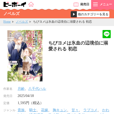
発売
日
メニュー
ノベルズ
Home
ノベルズ
ちびヨメは氷血の辺境伯に溺愛される 初恋
ちびヨメは氷血の辺境伯に溺
愛される 初恋
月齢
、
八千代ハル
作家名
2025/04/18
発売日
1,595円（税込）
定価
貴族
、
騎士
、
花嫁
、
胸キュン
、
甘々
、
ラブコメ
、
かわ
ジャンル