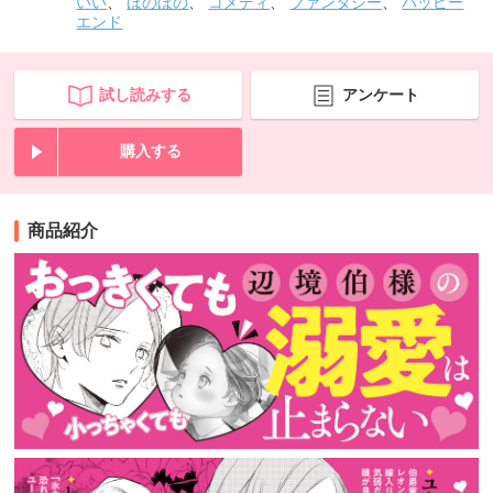
いい
、
ほのぼの
、
コメディ
、
ファンタジー
、
ハッピー
エンド
試し読みする
アンケート
購入する
商品紹介