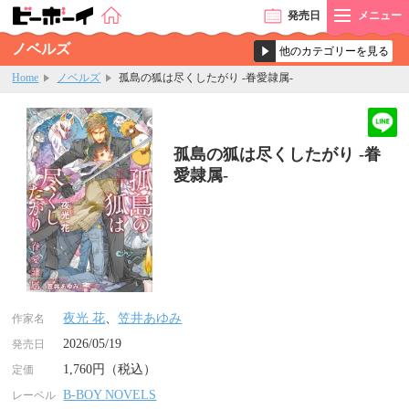
発売
日
メニュー
ノベルズ
Home
ノベルズ
孤島の狐は尽くしたがり -眷愛隷属-
孤島の狐は尽くしたがり -眷
愛隷属-
夜光 花
、
笠井あゆみ
作家名
2026/05/19
発売日
1,760円（税込）
定価
B-BOY NOVELS
レーベル