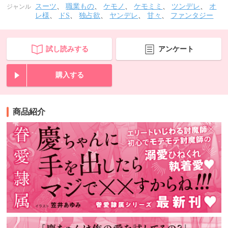
スーツ
、
職業もの
、
ケモノ
、
ケモミミ
、
ツンデレ
、
オ
ジャンル
レ様
、
ドS
、
独占欲
、
ヤンデレ
、
甘々
、
ファンタジー
試し読みする
アンケート
購入する
商品紹介