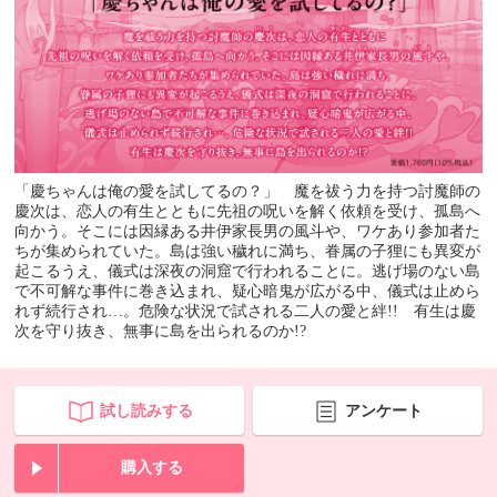
「慶ちゃんは俺の愛を試してるの？」 魔を祓う力を持つ討魔師の
慶次は、恋人の有生とともに先祖の呪いを解く依頼を受け、孤島へ
向かう。そこには因縁ある井伊家長男の風斗や、ワケあり参加者た
ちが集められていた。島は強い穢れに満ち、眷属の子狸にも異変が
起こるうえ、儀式は深夜の洞窟で行われることに。逃げ場のない島
で不可解な事件に巻き込まれ、疑心暗鬼が広がる中、儀式は止めら
れず続行され…。危険な状況で試される二人の愛と絆!! 有生は慶
次を守り抜き、無事に島を出られるのか!?
試し読みする
アンケート
購入する