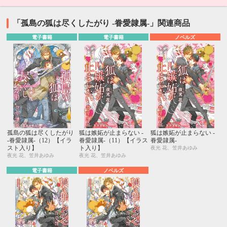
「孤島の狐は尽くしたがり -眷愛隷属-」関連商品
電子書籍
電子書籍
ノベルズ
孤島の狐は尽くしたがり
狐は嫉妬が止まらない -
狐は嫉妬が止まらない -
-眷愛隷属-（12）【イラ
眷愛隷属-（11）【イラス
眷愛隷属-
スト入り】
ト入り】
夜光 花、笠井あゆみ
夜光 花、笠井あゆみ
夜光 花、笠井あゆみ
電子書籍
ノベルズ