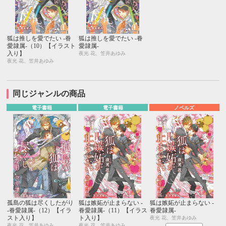
狐は推しを愛でたい -眷
狐は推しを愛でたい -眷
愛隷属-（10）【イラスト
愛隷属-
入り】
夜光 花、笠井あゆみ
夜光 花、笠井あゆみ
同じジャンルの商品
電子書籍
電子書籍
ノベルズ
孤島の狐は尽くしたがり
狐は嫉妬が止まらない -
狐は嫉妬が止まらない -
-眷愛隷属-（12）【イラ
眷愛隷属-（11）【イラス
眷愛隷属-
スト入り】
ト入り】
夜光 花、笠井あゆみ
夜光 花、笠井あゆみ
夜光 花、笠井あゆみ