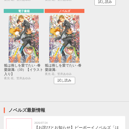
試し読み
電子書籍
ノベルズ
狐は推しを愛でたい -眷
狐は推しを愛でたい -眷
愛隷属-（10）【イラスト
愛隷属-
入り】
夜光 花、笠井あゆみ
夜光 花、笠井あゆみ
試し読み
ノベルズ最新情報
2026/07/24
【お詫びとお知らせ】ビーボーイノベルズ「は