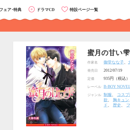
フェア･特典
ドラマCD
特設ページ一覧
蜜月の甘い雫
御堂なな子
、
作家名
2012/07/19
発売日
935円（税込）
定価
B-BOY NOVE
レーベル
制服
、
コスプ
ジャンル
欲
、
胸キュン
ド
、
歴史
、