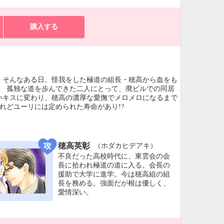
購入する
そんなある日、怪我をした極道の組長・穂高から血をも
♥ 孤独な道を歩んできた二人にとって、廃ビルでの同居
いキスに変わり、穂高の濃厚な愛撫でメロメロになるまで
れどユーリには定められた寿命があり!?
穂高英彰
（ホダカヒデアキ）
不良だった高校時代に、東雲会の会
長に拾われ極道の道に入る。会長の
援助で大学に進学。今は穂高組の組
長を務める。強面だが根は優しく、
愛情深い。