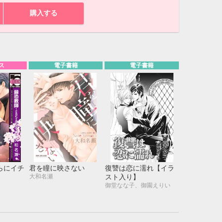
購入する
ス
電子書籍
電子書籍
らにイチ
君を瞳に映さない
復讐は恋に濡れ【イラ
大和名瀬
スト入り】
10月
御堂なな子、御園えりい
WED
THU
FRI
SAT
1
2
3
7
8
9
10
14
15
16
17