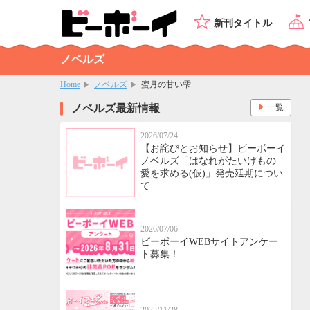
新刊タイトル
ノベルズ
Home
ノベルズ
蜜月の甘い雫
ノベルズ最新情報
一覧
2026/07/24
【お詫びとお知らせ】ビーボーイ
ノベルズ「はなれがたいけもの
愛を求める(仮)」発売延期につい
て
2026/07/06
ビーボーイWEBサイトアンケー
ト募集！