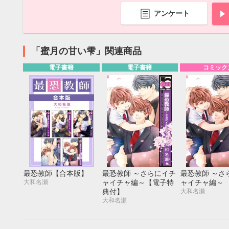
アンケート
「蜜月の甘い雫」関連商品
電子書籍
電子書籍
コミック
最恐教師【合本版】
最恐教師 ～さらにイチ
最恐教師 ～さ
大和名瀬
ャイチャ編～【電子特
ャイチャ編～
9月
大和名瀬
典付】
SUN
MON
TUE
WED
THU
FRI
SAT
SUN
MON
TUE
大和名瀬
1
2
3
4
5
6
7
8
9
10
11
12
4
5
6
13
14
15
16
17
18
19
11
12
13