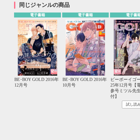
20
21
22
23
24
25
26
18
19
20
同じジャンルの商品
27
28
29
30
25
26
27
電子書籍
電子書籍
電子書
BE･BOY GOLD 2016年
BE･BOY GOLD 2016年
ビーボーイゴー
12月号
10月号
25年12月号【
参号ミツル先
付】
試し読