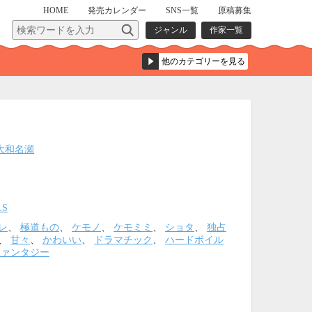
HOME
発売
カレンダー
SNS一覧
原稿募集
ジャンル
作家一覧
大和名瀬
LS
レ
、
極道もの
、
ケモノ
、
ケモミミ
、
ショタ
、
独占
、
甘々
、
かわいい
、
ドラマチック
、
ハードボイル
ファンタジー