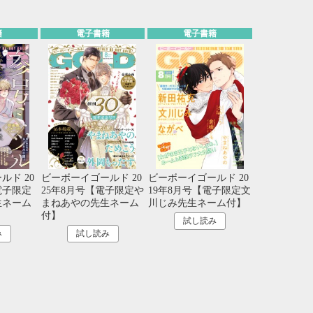
21
22
23
24
28
29
30
31
籍
電子書籍
電子書籍
ルド 20
ビーボーイゴールド 20
ビーボーイゴールド 20
電子限定
25年8月号【電子限定や
19年8月号【電子限定文
生ネーム
まねあやの先生ネーム
川じみ先生ネーム付】
付】
試し読み
み
試し読み