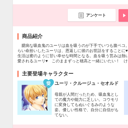
アンケート
商品紹介
臆病な吸血鬼のユーリは血を吸うのが下手でいつも腹ペコ。
らい命拾いしたユーリは、恩返しに彼のお世話をすることに
生活は蜜のように甘い幸せな時間となる。血を吸う営みは熱
愛されるユーリ♥ このままずっと穂高と一緒にいたい！ け
主要登場キャラクター
ユーリ・クルージュ・セオルド
母親が人間だったため、吸血鬼とし
ての魔力や能力に乏しい。コウモリ
に変身してもぬいぐるみのような
姿。優しい性格で、自分に自信がも
てない。