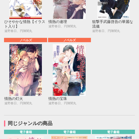
ひそやかな情熱【イラス
情熱の連理
狙撃手武藤啓吾の華麗な
ト入り】
流儀
遠野春日、円陣闇丸
遠野春日、円陣闇丸
遠野春日、円陣闇丸
ノベルズ
ノベルズ
情熱の灯火
情熱の宝珠
遠野春日、円陣闇丸
遠野春日、円陣闇丸
同じジャンルの商品
電子書籍
電子書籍
電子書籍