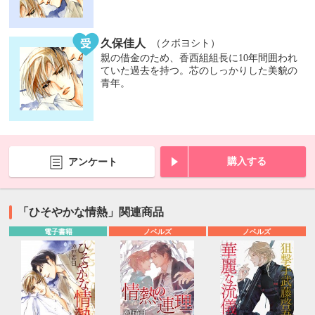
久保佳人
（クボヨシト）
親の借金のため、香西組組長に10年間囲われ
ていた過去を持つ。芯のしっかりした美貌の
青年。
購入する
アンケート
「ひそやかな情熱」関連商品
電子書籍
ノベルズ
ノベルズ