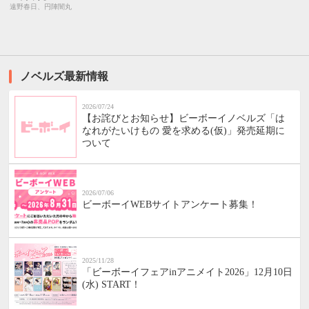
遠野春日、円陣闇丸
ノベルズ最新情報
2026/07/24
【お詫びとお知らせ】ビーボーイノベルズ「は
なれがたいけもの 愛を求める(仮)」発売延期に
ついて
2026/07/06
ビーボーイWEBサイトアンケート募集！
2025/11/28
「ビーボーイフェアinアニメイト2026」12月10日
(水) START！