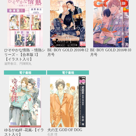
ひそやかな情熱 －情熱シ
BE･BOY GOLD 2016年12
BE･BOY GOLD 2016年10
リーズ－【合本版 1】
月号
月号
【イラスト入り】
遠野春日、円陣闇丸
電子書籍
電子書籍
ゆるがぬ絆 -花嵐-【イラ
犬の王 GOD OF DOG
スト入り】
石原 理