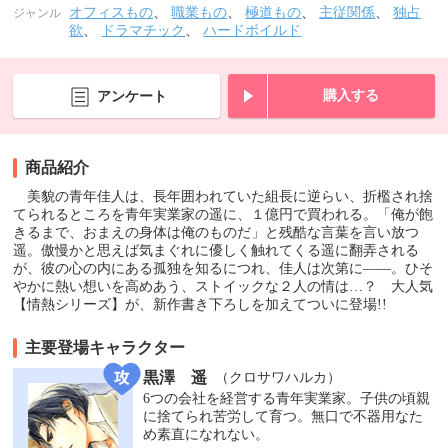
オフィスもの
、
職業もの
、
極道もの
、
主従関係
、
独占
ジャンル
欲
、
ドラマチック
、
ハードボイルド
購入する
アンケート
商品紹介
美貌の青年佳人は、長年囲われていた組長に逆らい、折檻され捨
てられるところを青年実業家の遥に、１億円で買われる。「俺が飽
きるまで、おまえの身体は俺のものだ」と残酷な言葉を言い放つ
遥。傲慢かと思えば気まぐれに優しく触れてくる遥に翻弄される
が、彼の心の内にある孤独を知るにつれ、佳人は次第に――。ひそ
やかに熱い想いを高めあう、ストイックな２人の情は…？ 大人気
【情熱シリーズ】が、新作書き下ろしを加えてついに登場!!
主要登場キャラクター
黒澤 遥
（クロサワハルカ）
6つの会社を経営する青年実業家。子供の頃親
に捨てられ苦労して育つ。無口で不器用なた
め素直になれない。