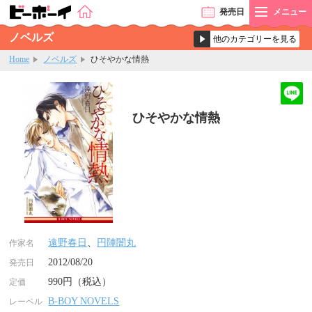
発売
日
メニュー
ノベルズ
Home
ノベルズ
ひそやかな情熱
ひそやかな情熱
遠野春日
、
円陣闇丸
作家名
2012/08/20
発売日
990円（税込）
定価
B-BOY NOVELS
レーベル