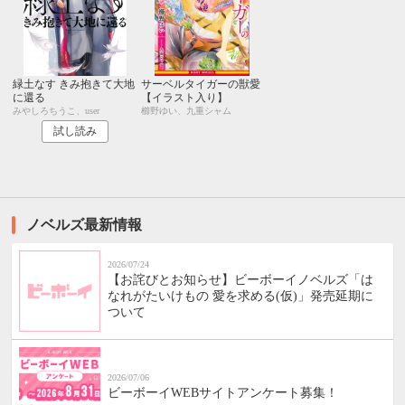
緑土なす きみ抱きて大地
サーベルタイガーの獣愛
に還る
【イラスト入り】
みやしろちうこ、user
櫛野ゆい、九重シャム
試し読み
ノベルズ最新情報
2026/07/24
【お詫びとお知らせ】ビーボーイノベルズ「は
なれがたいけもの 愛を求める(仮)」発売延期に
ついて
2026/07/06
ビーボーイWEBサイトアンケート募集！