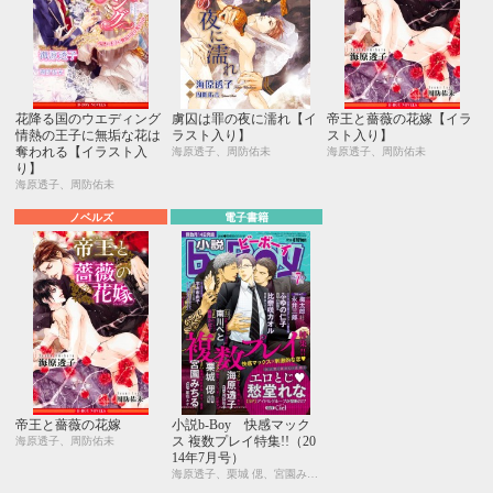
花降る国のウエディング
虜囚は罪の夜に濡れ【イ
帝王と薔薇の花嫁【イラ
情熱の王子に無垢な花は
ラスト入り】
スト入り】
奪われる【イラスト入
海原透子、周防佑未
海原透子、周防佑未
り】
海原透子、周防佑未
ノベルズ
電子書籍
帝王と薔薇の花嫁
小説b-Boy 快感マック
ス 複数プレイ特集!!（20
海原透子、周防佑未
14年7月号）
海原透子、栗城 偲、宮園みちる、比奈咲カオル、宇喜田ふゆ、周防佑未、弐岾、紺色ルナ、陵クミコ、山田2丁目