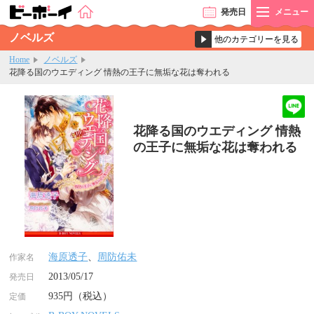
発売
日
メニュー
ノベルズ
Home
ノベルズ
花降る国のウエディング 情熱の王子に無垢な花は奪われる
花降る国のウエディング 情熱
の王子に無垢な花は奪われる
海原透子
、
周防佑未
作家名
2013/05/17
発売日
935円（税込）
定価