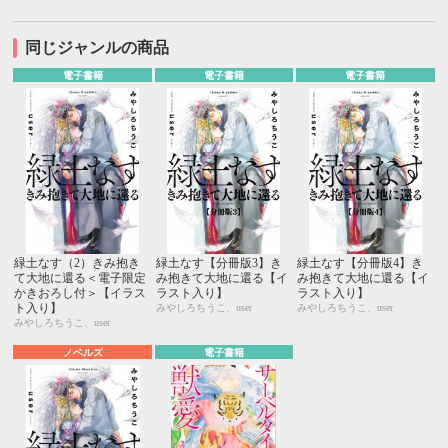
同じジャンルの商品
電子書籍
電子書籍
電子書籍
緑土なす（2）きみ抱き
緑土なす【分冊版3】き
緑土なす【分冊版4】き
て大地に還る＜電子限定
み抱きて大地に還る【イ
み抱きて大地に還る【イ
かきおろし付＞【イラス
ラスト入り】
ラスト入り】
ト入り】
みやしろちうこ、user
みやしろちうこ、user
みやしろちうこ、user
ノベルズ
電子書籍