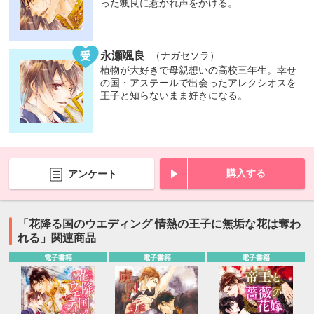
った颯良に惹かれ声をかける。
永瀬颯良
（ナガセソラ）
植物が大好きで母親想いの高校三年生。幸せ
の国・アステールで出会ったアレクシオスを
王子と知らないまま好きになる。
購入する
アンケート
「花降る国のウエディング 情熱の王子に無垢な花は奪わ
れる」関連商品
電子書籍
電子書籍
電子書籍