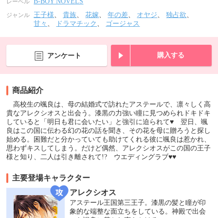
B-BOY NOVELS
レーベル
王子様
、
貴族
、
花嫁
、
年の差
、
オヤジ
、
独占欲
、
ジャンル
甘々
、
ドラマチック
、
ゴージャス
購入する
アンケート
商品紹介
高校生の颯良は、母の結婚式で訪れたアステールで、凛々しく高
貴なアレクシオスと出会う。漆黒の力強い瞳に見つめられドキドキ
していると「明日も君に会いたい」と強引に迫られて♥ 翌日、颯
良はこの国に伝わる幻の花の話を聞き、その花を母に贈ろうと探し
始める。困難だと分かっていても助けてくれる彼に颯良は惹かれ、
思わずキスしてしまう。だけど偶然、アレクシオスがこの国の王子
様と知り、二人は引き離されて!? ウエディングラブ♥♥
主要登場キャラクター
アレクシオス
アステール王国第三王子。漆黒の髪と瞳が印
象的な端整な面立ちをしている。神殿で出会