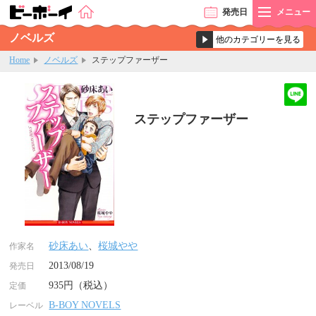
発売
日
メニュー
ノベルズ
Home
ノベルズ
ステップファーザー
ステップファーザー
砂床あい
、
桜城やや
作家名
2013/08/19
発売日
935円（税込）
定価
B-BOY NOVELS
レーベル