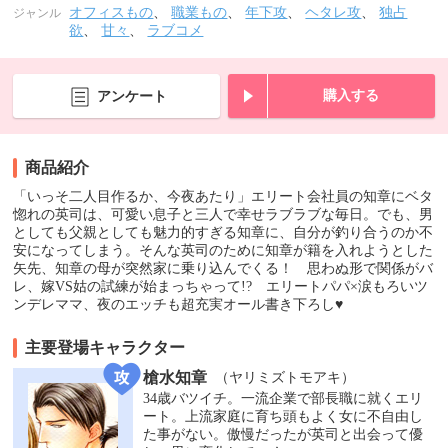
オフィスもの
、
職業もの
、
年下攻
、
ヘタレ攻
、
独占
ジャンル
欲
、
甘々
、
ラブコメ
購入する
アンケート
商品紹介
「いっそ二人目作るか、今夜あたり」エリート会社員の知章にベタ
惚れの英司は、可愛い息子と三人で幸せラブラブな毎日。でも、男
としても父親としても魅力的すぎる知章に、自分が釣り合うのか不
安になってしまう。そんな英司のために知章が籍を入れようとした
矢先、知章の母が突然家に乗り込んでくる！ 思わぬ形で関係がバ
レ、嫁VS姑の試練が始まっちゃって!? エリートパパ×涙もろいツ
ンデレママ、夜のエッチも超充実オール書き下ろし♥
主要登場キャラクター
槍水知章
（ヤリミズトモアキ）
34歳バツイチ。一流企業で部長職に就くエリ
ート。上流家庭に育ち頭もよく女に不自由し
た事がない。傲慢だったが英司と出会って優