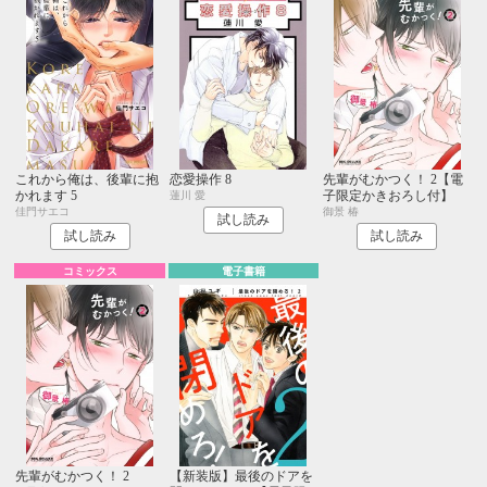
これから俺は、後輩に抱
恋愛操作 8
先輩がむかつく！ 2【電
かれます 5
子限定かきおろし付】
蓮川 愛
佳門サエコ
御景 椿
試し読み
試し読み
試し読み
コミックス
電子書籍
先輩がむかつく！ 2
【新装版】最後のドアを