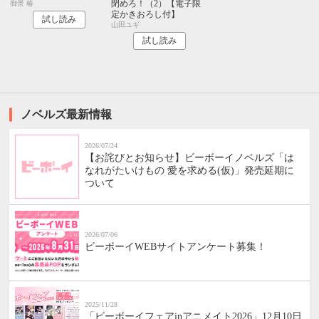
閉めろ！（2）【電子限
御景 椿
定かきおろし付】
試し読み
山田ユギ
試し読み
ノベルズ最新情報
2026/07/24
【お詫びとお知らせ】ビーボーイノベルズ「は
なれがたいけもの 愛を求める(仮)」発売延期に
ついて
2026/07/06
ビーボーイWEBサイトアンケート募集！
2025/11/28
「ビーボーイフェアinアニメイト2026」12月10日