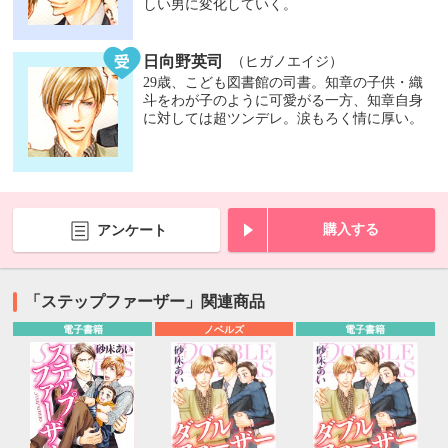
しい男に変化していく。
日向野英司
（ヒガノエイジ）
29歳、こども図書館の司書。知章の子供・織
斗をわが子のように可愛がる一方、知章自身
に対しては超ツンデレ。涙もろく情に厚い。
購入する
アンケート
「ステップファーザー」関連商品
電子書籍
ノベルズ
電子書籍