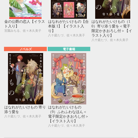
金の公爵の恋人【イラス
はなれがたいけもの【合
はなれがたいけもの（1
ト入り】
本版 1】【イラスト入
0）寄り添う愛を＜電子
り】
限定かきおろし付＞【イ
宮園みちる、佐々木久美子
ラスト入り】
八十庭たづ、佐々木久美子
八十庭たづ、佐々木久美子
ノベルズ
電子書籍
はなれがたいけもの 寄り
はなれがたいけもの
添う愛を
（9）ふわふわなほん＜
電子限定かきおろし付＞
八十庭たづ、佐々木久美子
【イラスト入り】
八十庭たづ、佐々木久美子