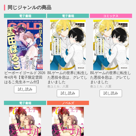
同じジャンルの商品
電子書籍
電子書籍
コミックス
ビーボーイゴールド 2026
BLゲームの世界に転生し
BLゲームの世界に転生し
年4月号【電子限定雲田
た悪役令息は、グレてし
た悪役令息は、グレてし
はるこ先生ネーム付】
まいました
まいました
奏ユミカ、八重
奏ユミカ、八重
試し読み
試し読み
試し読み
電子書籍
ノベルズ