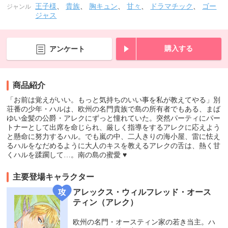
王子様
、
貴族
、
胸キュン
、
甘々
、
ドラマチック
、
ゴー
ジャンル
ジャス
購入する
アンケート
商品紹介
「お前は覚えがいい。もっと気持ちのいい事を私が教えてやる」別
荘番の少年・ハルは、欧州の名門貴族で島の所有者でもある、まば
ゆい金髪の公爵・アレクにずっと憧れていた。突然パーティにパー
トナーとして出席を命じられ、厳しく指導をするアレクに応えよう
と懸命に努力するハル。でも嵐の中、二人きりの海小屋、雷に怯え
るハルをなだめるように大人のキスを教えるアレクの舌は、熱く甘
くハルを蹂躙して…。南の島の蜜愛 ♥
主要登場キャラクター
アレックス・ウィルフレッド・オース
ティン（アレク）
欧州の名門・オースティン家の若き当主。ハ