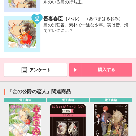
ルのいる島の持ち主。
吾妻春臣（ハル）
（あづまはるおみ）
島の別荘番。素朴で一途な少年。実は昔、海
でアレクに…？
購入する
アンケート
「金の公爵の恋人」関連商品
電子書籍
電子書籍
電子書籍