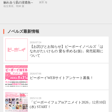
触れ合う肌の浸透熱～
東野 海
桂生青依、明神 翼
ノベルズ最新情報
2026/07/24
【お詫びとお知らせ】ビーボーイノベルズ「は
なれがたいけもの 愛を求める(仮)」発売延期に
ついて
2026/07/06
ビーボーイWEBサイトアンケート募集！
2025/11/28
「ビーボーイフェアinアニメイト2026」12月10日
(水) START！