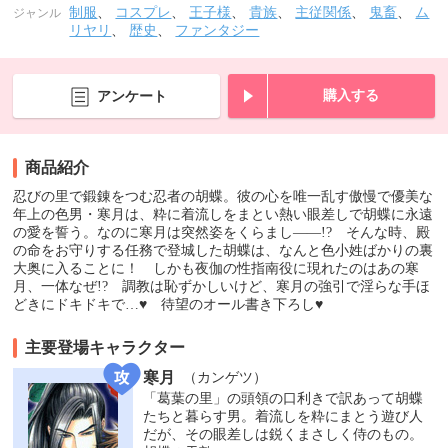
制服
、
コスプレ
、
王子様
、
貴族
、
主従関係
、
鬼畜
、
ム
ジャンル
リヤリ
、
歴史
、
ファンタジー
購入する
アンケート
商品紹介
忍びの里で鍛錬をつむ忍者の胡蝶。彼の心を唯一乱す傲慢で優美な
年上の色男・寒月は、粋に着流しをまとい熱い眼差しで胡蝶に永遠
の愛を誓う。なのに寒月は突然姿をくらまし――!? そんな時、殿
の命をお守りする任務で登城した胡蝶は、なんと色小姓ばかりの裏
大奥に入ることに！ しかも夜伽の性指南役に現れたのはあの寒
月、一体なぜ!? 調教は恥ずかしいけど、寒月の強引で淫らな手ほ
どきにドキドキで…♥ 待望のオール書き下ろし♥
主要登場キャラクター
寒月
（カンゲツ）
「葛葉の里」の頭領の口利きで訳あって胡蝶
たちと暮らす男。着流しを粋にまとう遊び人
だが、その眼差しは鋭くまさしく侍のもの。