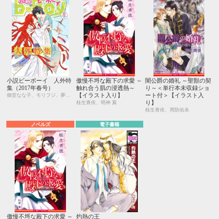
小説ビーボーイ 人外特
傲慢不埒な殿下の求愛 ～
闇公爵の婚礼 ～聖獣の契
集（2017年春号）
触れ合う肌の浸透熱～
り～＜単行本未収録ショ
【イラスト入り】
ート付＞【イラスト入
御堂なな子、モリフジ、夢乃咲実、佐々木久美子、飯田実樹、宇喜田紅、周防佑未、水壬楓子、しおべり由生、松梶もとや、加東セツコ、桑原水菜、葛西リカコ、あじみね朔生、永井三郎、林 マキ、ひたき、aso、二駒レイム、福嶋ユッカ、水瀬結月
り】
桂生青依、明神 翼
桂生青依、周防佑未
ノベルズ
電子書籍
傲慢不埒な殿下の求愛 ～
灼熱の王