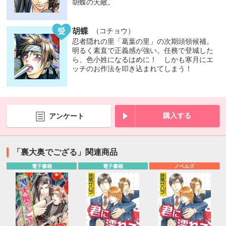
胡蝶の天敵。
胡蝶
（コチョウ）
忍者隠れの里「葛葉の里」の次期頭領候補。
明るく素直で正義感が強い。任務で登城した
ら、色小姓になるはめに！ しかも寒月にエ
ッチのお作法を叩き込まれてしまう！
購入する
アンケート
「裏大奥でござる」関連商品
電子書籍
電子書籍
ノベルズ