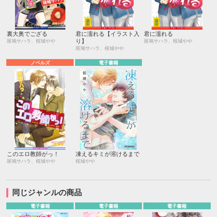
裏大奥でござる
君に濡れる【イラスト入
君に濡れる
り】
斑鳩サハラ、桜城やや
斑鳩サハラ、桜城やや
斑鳩サハラ、桜城やや
ノベルズ
電子書籍
このエロ教師がっ！
凍えるキミが溶けるまで
斑鳩サハラ、桜城やや
桜城やや
同じジャンルの商品
電子書籍
電子書籍
電子書籍