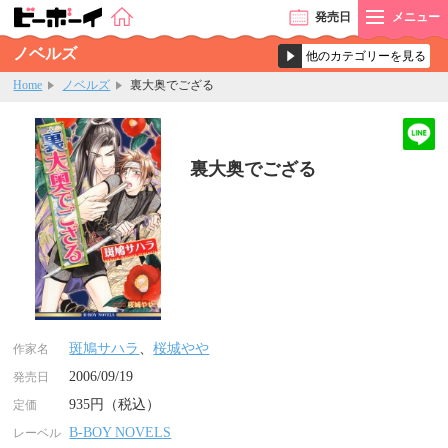
発売
日
メニュー
ノベルズ
Home
ノベルズ
裏大奥でござる
裏大奥でござる
斑鳩サハラ
、
桜城やや
作家名
2006/09/19
発売日
935円（税込）
定価
B-BOY NOVELS
レーベル