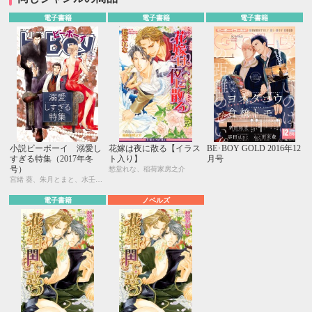
電子書籍
電子書籍
電子書籍
小説ビーボーイ 溺愛し
花嫁は夜に散る【イラス
BE･BOY GOLD 2016年12
すぎる特集（2017年冬
ト入り】
月号
号）
愁堂れな、稲荷家房之介
宮緒 葵、朱月とまと、水壬楓子、しおべり由生、吉田ナツ、森原八鹿、彩寧一叶、高世ナオキ、遠野春日、円陣闇丸、東野ゆき、園千代子、東野 海、林 マキ、永井三郎、福嶋ユッカ、モリフジ、黒田 屑、ゆうき
電子書籍
ノベルズ