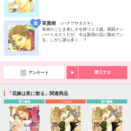
英貴樹
（ハナブサタカキ）
美神のごとき美しさを持つ２３歳。関西ナン
バー１ホストだが、今は新宿の店に勤めてい
る。しかし謎も多く…？
購入する
アンケート
「花嫁は夜に散る」関連商品
電子書籍
ノベルズ
電子書籍