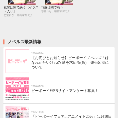
花嫁は閨で惑う【イラス
花嫁は閨で惑う
ト入り】
愁堂れな、稲荷家房之介
愁堂れな、稲荷家房之介
ノベルズ最新情報
2026/07/24
【お詫びとお知らせ】ビーボーイノベルズ「は
なれがたいけもの 愛を求める(仮)」発売延期に
ついて
2026/07/06
ビーボーイWEBサイトアンケート募集！
2025/11/28
「ビーボーイフェアinアニメイト2026」12月10日