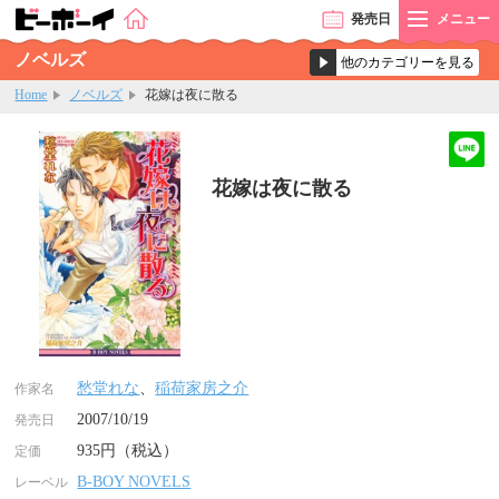
発売
日
メニュー
ノベルズ
Home
ノベルズ
花嫁は夜に散る
花嫁は夜に散る
愁堂れな
、
稲荷家房之介
作家名
2007/10/19
発売日
935円（税込）
定価
B-BOY NOVELS
レーベル