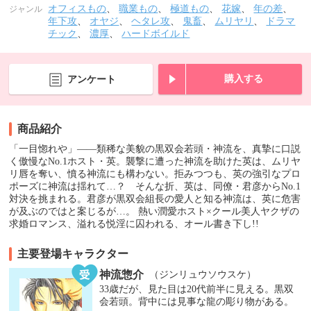
オフィスもの
、
職業もの
、
極道もの
、
花嫁
、
年の差
、
ジャンル
年下攻
、
オヤジ
、
ヘタレ攻
、
鬼畜
、
ムリヤリ
、
ドラマ
チック
、
濃厚
、
ハードボイルド
購入する
アンケート
商品紹介
「一目惚れや」――類稀な美貌の黒双会若頭・神流を、真摯に口説
く傲慢なNo.1ホスト・英。襲撃に遭った神流を助けた英は、ムリヤ
リ唇を奪い、憤る神流にも構わない。拒みつつも、英の強引なプロ
ポーズに神流は揺れて…？ そんな折、英は、同僚・君彦からNo.1
対決を挑まれる。君彦が黒双会組長の愛人と知る神流は、英に危害
が及ぶのではと案じるが…。 熱い潤愛ホスト×クール美人ヤクザの
求婚ロマンス、溢れる悦淫に囚われる、オール書き下し!!
主要登場キャラクター
神流惣介
（ジンリュウソウスケ）
33歳だが、見た目は20代前半に見える。黒双
会若頭。背中には見事な龍の彫り物がある。