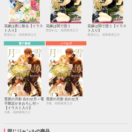
花嫁は夜に散る【イラス
花嫁は閨で惑う
花嫁は閨で惑う【イラス
ト入り】
ト入り】
愁堂れな、稲荷家房之介
愁堂れな、稲荷家房之介
愁堂れな、稲荷家房之介
電子書籍
ノベルズ
雪原の月影 合わせ月＜電
雪原の月影 合わせ月
子限定かきおろし付＞
月夜、稲荷家房之介
【イラスト入り】
月夜、稲荷家房之介
同じジャンルの商品