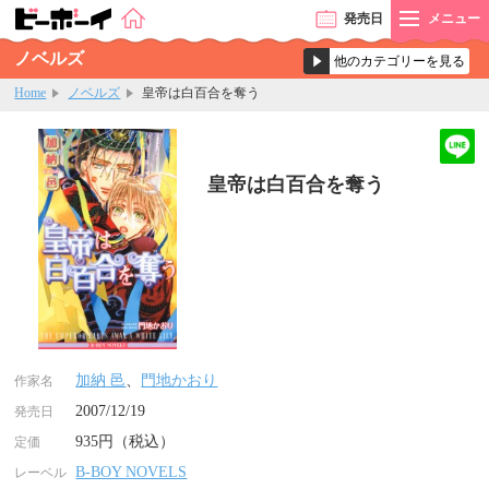
発売
日
メニュー
ノベルズ
Home
ノベルズ
皇帝は白百合を奪う
皇帝は白百合を奪う
加納 邑
、
門地かおり
作家名
2007/12/19
発売日
935円（税込）
定価
B-BOY NOVELS
レーベル