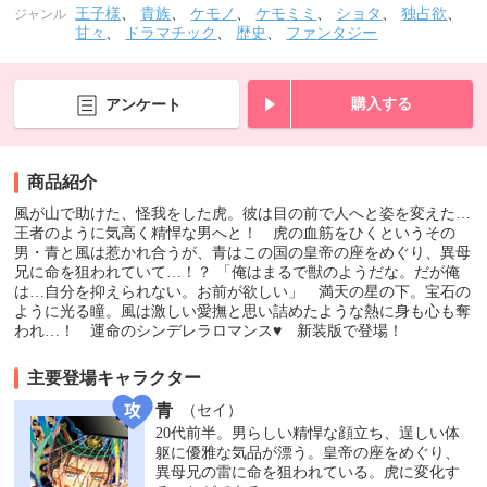
王子様
、
貴族
、
ケモノ
、
ケモミミ
、
ショタ
、
独占欲
、
ジャンル
甘々
、
ドラマチック
、
歴史
、
ファンタジー
購入する
アンケート
商品紹介
風が山で助けた、怪我をした虎。彼は目の前で人へと姿を変えた…
王者のように気高く精悍な男へと！ 虎の血筋をひくというその
男・青と風は惹かれ合うが、青はこの国の皇帝の座をめぐり、異母
兄に命を狙われていて…！？ 「俺はまるで獣のようだな。だが俺
は…自分を抑えられない。お前が欲しい」 満天の星の下。宝石の
ように光る瞳。風は激しい愛撫と思い詰めたような熱に身も心も奪
われ…！ 運命のシンデレラロマンス♥ 新装版で登場！
主要登場キャラクター
青
（セイ）
20代前半。男らしい精悍な顔立ち、逞しい体
躯に優雅な気品が漂う。皇帝の座をめぐり、
異母兄の雷に命を狙われている。虎に変化す