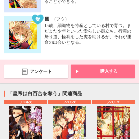
ることができる。
風
（フウ）
15歳。絹織物を特産としている村で育つ。ま
だまだ少年といった愛らしい顔立ち。行商の
帰り道、怪我をした虎を助けるが、それが運
命の出会いとなる。
購入する
アンケート
「皇帝は白百合を奪う」関連商品
ノベルズ
ノベルズ
ノベルズ