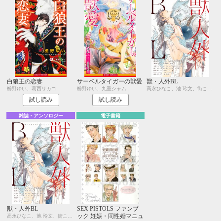
白狼王の恋妻
サーベルタイガーの獣愛
獣・人外BL
櫛野ゆい、葛西リカコ
櫛野ゆい、九重シャム
高永ひなこ、池 玲文、街こまち、東野 海、九重シャム、楢崎壮太、えすとえむ、草間さかえ、琥狗ハヤテ、直野儚羅、名取いさと、カメイ与五郎太、櫛野ゆい、葛西リカコ、元ハルヒラ
試し読み
試し読み
雑誌・アンソロジー
電子書籍
獣・人外BL
SEX PISTOLS ファンブ
ック 妊娠・同性婚マニュ
高永ひなこ、池 玲文、街こまち、東野 海、九重シャム、楢崎壮太、えすとえむ、草間さかえ、琥狗ハヤテ、直野儚羅、名取いさと、カメイ与五郎太、櫛野ゆい、葛西リカコ、元ハルヒラ