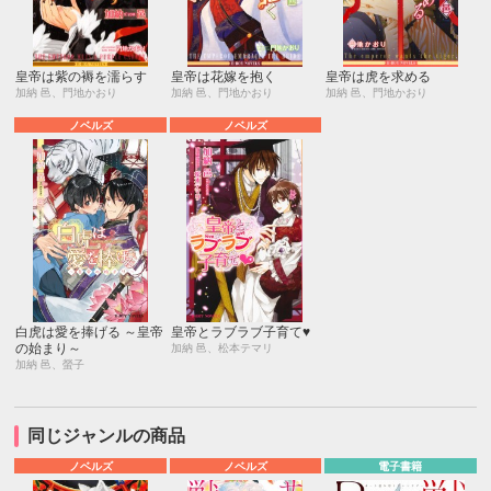
皇帝は紫の褥を濡らす
皇帝は花嫁を抱く
皇帝は虎を求める
加納 邑、門地かおり
加納 邑、門地かおり
加納 邑、門地かおり
ノベルズ
ノベルズ
白虎は愛を捧げる ～皇帝
皇帝とラブラブ子育て♥
の始まり～
加納 邑、松本テマリ
加納 邑、螢子
同じジャンルの商品
ノベルズ
ノベルズ
電子書籍