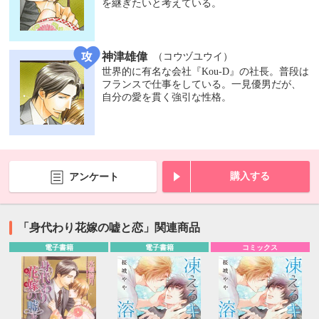
を継ぎたいと考えている。
神津雄偉
（コウヅユウイ）
世界的に有名な会社『Kou-D』の社長。普段は
フランスで仕事をしている。一見優男だが、
自分の愛を貫く強引な性格。
購入する
アンケート
「身代わり花嫁の嘘と恋」関連商品
電子書籍
電子書籍
コミックス