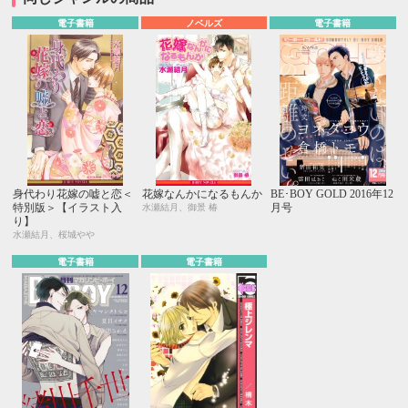
電子書籍
ノベルズ
電子書籍
身代わり花嫁の嘘と恋＜
花嫁なんかになるもんか
BE･BOY GOLD 2016年12
特別版＞【イラスト入
月号
水瀬結月、御景 椿
り】
水瀬結月、桜城やや
電子書籍
電子書籍