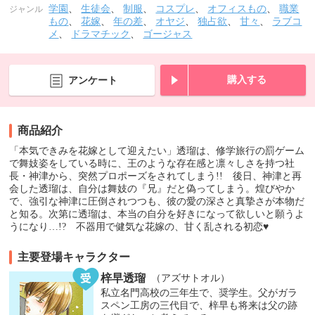
学園
、
生徒会
、
制服
、
コスプレ
、
オフィスもの
、
職業
ジャンル
もの
、
花嫁
、
年の差
、
オヤジ
、
独占欲
、
甘々
、
ラブコ
メ
、
ドラマチック
、
ゴージャス
購入する
アンケート
商品紹介
「本気できみを花嫁として迎えたい」透瑠は、修学旅行の罰ゲーム
で舞妓姿をしている時に、王のような存在感と凛々しさを持つ社
長・神津から、突然プロポーズをされてしまう!! 後日、神津と再
会した透瑠は、自分は舞妓の『兄』だと偽ってしまう。煌びやか
で、強引な神津に圧倒されつつも、彼の愛の深さと真摯さが本物だ
と知る。次第に透瑠は、本当の自分を好きになって欲しいと願うよ
うになり…!? 不器用で健気な花嫁の、甘く乱される初恋♥
主要登場キャラクター
梓早透瑠
（アズサトオル）
私立名門高校の三年生で、奨学生。父がガラ
スペン工房の三代目で、梓早も将来は父の跡