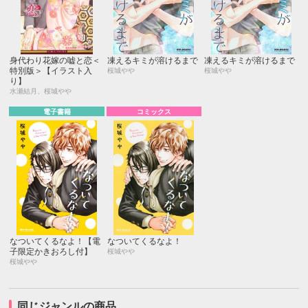
身代わり花嫁の嘘と恋＜
凍えるキミが溶けるまで
凍えるキミが溶けるまで
特別版＞【イラスト入
桜城やや
桜城やや
り】
水瀬結月、桜城やや
電子書籍
コミックス
なついてくるなよ！【電
なついてくるなよ！
子限定かきおろし付】
桜城やや
桜城やや
同じジャンルの商品