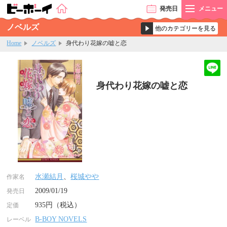
発売
日
メニュー
ノベルズ
Home
ノベルズ
身代わり花嫁の嘘と恋
身代わり花嫁の嘘と恋
水瀬結月
、
桜城やや
作家名
2009/01/19
発売日
935円（税込）
定価
B-BOY NOVELS
レーベル