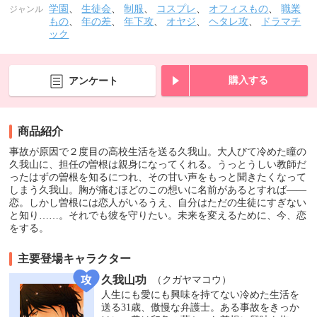
学園
、
生徒会
、
制服
、
コスプレ
、
オフィスもの
、
職業
ジャンル
もの
、
年の差
、
年下攻
、
オヤジ
、
ヘタレ攻
、
ドラマチ
ック
購入する
アンケート
商品紹介
事故が原因で２度目の高校生活を送る久我山。大人びて冷めた瞳の
久我山に、担任の曽根は親身になってくれる。うっとうしい教師だ
ったはずの曽根を知るにつれ、その甘い声をもっと聞きたくなって
しまう久我山。胸が痛むほどのこの想いに名前があるとすれば――
恋。しかし曽根には恋人がいるうえ、自分はただの生徒にすぎない
と知り……。それでも彼を守りたい。未来を変えるために、今、恋
をする。
主要登場キャラクター
久我山功
（クガヤマコウ）
人生にも愛にも興味を持てない冷めた生活を
送る31歳、傲慢な弁護士。ある事故をきっか