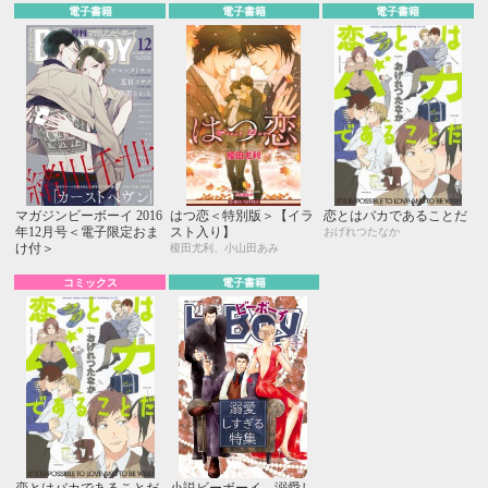
電子書籍
電子書籍
電子書籍
マガジンビーボーイ 2016
はつ恋＜特別版＞【イラ
恋とはバカであることだ
年12月号＜電子限定おま
スト入り】
おげれつたなか
け付＞
榎田尤利、小山田あみ
コミックス
電子書籍