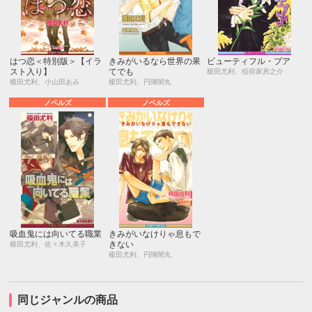
はつ恋＜特別版＞【イラ
きみがいるなら世界の果
ビューティフル・プア
スト入り】
てでも
榎田尤利、稲荷家房之介
榎田尤利、小山田あみ
榎田尤利、円陣闇丸
ノベルズ
ノベルズ
吸血鬼には向いてる職業
きみがいなけりゃ息もで
きない
榎田尤利、佐々木久美子
榎田尤利、円陣闇丸
同じジャンルの商品