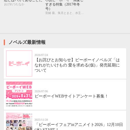
恋とはバカであることだ
小説ビーボーイ 溺愛し
すぎる特集（2017年冬
おげれつたなか
号）
宮緒 葵、朱月とまと、水壬楓子、しおべり由生、吉田ナツ、森原八鹿、彩寧一叶、高世ナオキ、遠野春日、円陣闇丸、東野ゆき、園千代子、東野 海、林 マキ、永井三郎、福嶋ユッカ、モリフジ、黒田 屑、ゆうき
ノベルズ最新情報
2026/07/24
【お詫びとお知らせ】ビーボーイノベルズ「は
なれがたいけもの 愛を求める(仮)」発売延期に
ついて
2026/07/06
ビーボーイWEBサイトアンケート募集！
2025/11/28
「ビーボーイフェアinアニメイト2026」12月10日
(水) START！