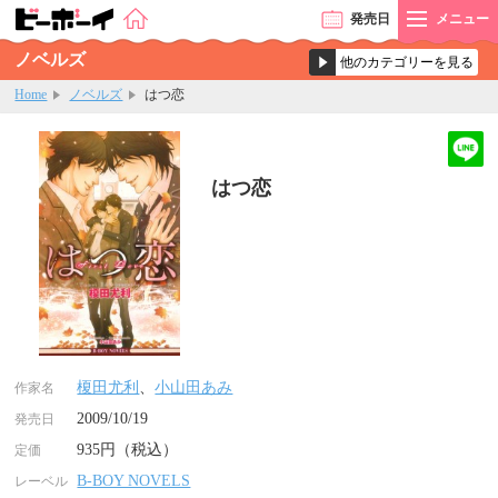
発売
日
メニュー
ノベルズ
Home
ノベルズ
はつ恋
はつ恋
榎田尤利
、
小山田あみ
作家名
2009/10/19
発売日
935円（税込）
定価
B-BOY NOVELS
レーベル