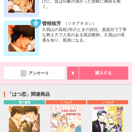
けに、昔は印象の薄かった曽根に興味を抱
く。
曽根暁芳
（ソネアキヨシ）
久我山の高校2年のときの担任。真面目で丁寧
な教え方で人気のある英語教師。久我山の境
遇を知り、親身になる。
購入する
アンケート
「はつ恋」関連商品
電子書籍
ノベルズ
ノベルズ