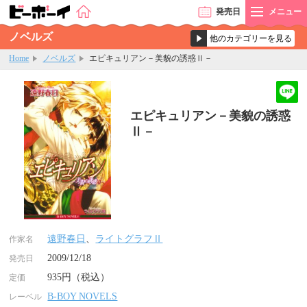
発売
日
メニュー
ノベルズ
Home
ノベルズ
エピキュリアン－美貌の誘惑Ⅱ－
エピキュリアン－美貌の誘惑
Ⅱ－
遠野春日
、
ライトグラフⅡ
作家名
2009/12/18
発売日
935円（税込）
定価
B-BOY NOVELS
レーベル