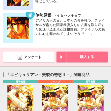
味としている。
伊勢原響
（イセハラキョウ）
アメリカ人の父と日本人の母を持つ。ファイ
サルが盗んだ国家機密入りの古書を取り戻す
ため送り込まれた諜報部員。ファイサルの魅
力に心を奪われてしまいそうで……。
購入する
アンケート
「エピキュリアン－美貌の誘惑Ⅱ－」関連商品
電子書籍
ノベルズ
電子書籍