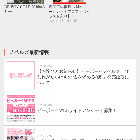
BE･BOY GOLD 2016年8
獅子王の蜜月 ～Mr．シ
月号
ークレットフロア～【イ
ラスト入り】
あさぎり夕、剣 解
ノベルズ最新情報
2026/07/24
【お詫びとお知らせ】ビーボーイノベルズ「は
なれがたいけもの 愛を求める(仮)」発売延期に
ついて
2026/07/06
ビーボーイWEBサイトアンケート募集！
2025/11/28