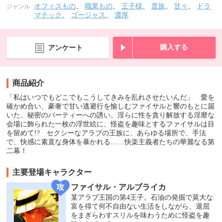
オフィスもの
、
職業もの
、
王子様
、
貴族
、
甘々
、
ドラ
ジャンル
マチック
、
ゴージャス
、
濃厚
購入する
アンケート
商品紹介
「私はいつでもどこでもこうしてきみを乱れさせたいんだ」 愛を
確かめ合い、豪奢で甘い逃避行を愉しむファイサルと響のもとに届
いた、秘密のパーティーへの誘い。淫らに性を貪り解放する淫靡な
会場に飾られた一枚の浮世絵に、怪盗を趣味とするファイサルは目
を留めて!? セクシーなアラブの王族に、あらゆる場所で、手法
で、快感に素直な身体を暴かれる……快楽主義者たちの華麗なる第
二幕！
主要登場キャラクター
ファイサル・アルブライカ
某アラブ王国の第4王子。石油の発掘で莫大な
富を得て何不自由ない生活をしながら、退屈
をまぎらわすスリルを味わうために怪盗を趣