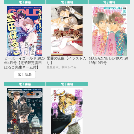
電子書籍
電子書籍
電子書籍
ビーボーイゴールド 2026
愛罪の疵痕【イラスト入
MAGAZINE BE×BOY 20
年4月号【電子限定雲田
り】
16年10月号
はるこ先生ネーム付】
桂生青依、朝南かつみ
試し読み
電子書籍
電子書籍