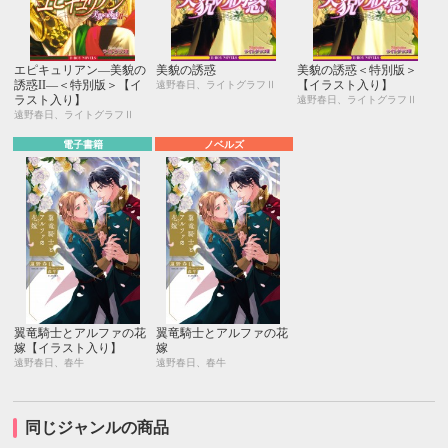
エピキュリアン―美貌の
美貌の誘惑
美貌の誘惑＜特別版＞
誘惑II―＜特別版＞【イ
【イラスト入り】
遠野春日、ライトグラフⅡ
ラスト入り】
遠野春日、ライトグラフⅡ
遠野春日、ライトグラフⅡ
電子書籍
ノベルズ
翼竜騎士とアルファの花
翼竜騎士とアルファの花
嫁【イラスト入り】
嫁
遠野春日、春牛
遠野春日、春牛
同じジャンルの商品