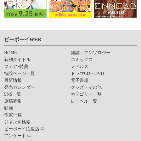
ビーボーイWEB
HOME
雑誌・アンソロジー
新刊タイトル
コミックス
フェア･特典
ノベルズ
特設ページ一覧
ドラマCD・DVD
最新情報
電子書籍
発売カレンダー
グッズ・その他
SNS一覧
カテゴリー一覧
原稿募集
レーベル一覧
動画
作家一覧
ジャンル検索
ビーボーイ応援店
アンケート