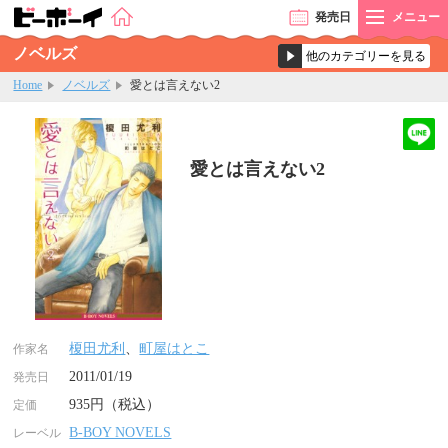
発売
日
メニュー
ノベルズ
Home
ノベルズ
愛とは言えない2
愛とは言えない2
榎田尤利
、
町屋はとこ
作家名
2011/01/19
発売日
935円（税込）
定価
B-BOY NOVELS
レーベル