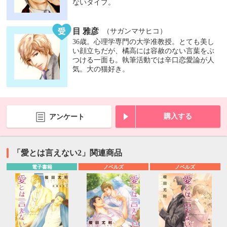
ないタイプ。
目 雅彦
（サガンマサヒコ）
36歳。心理学専門の大学准教授。とても美し
い顔立ちだが、橘高には容赦のない言葉をぶ
つける一面も。執筆活動では辛口恋愛論が人
気。大の猫好き。
購入する
アンケート
「愛とは言えない2」関連商品
電子書籍
ノベルズ
ノベルズ