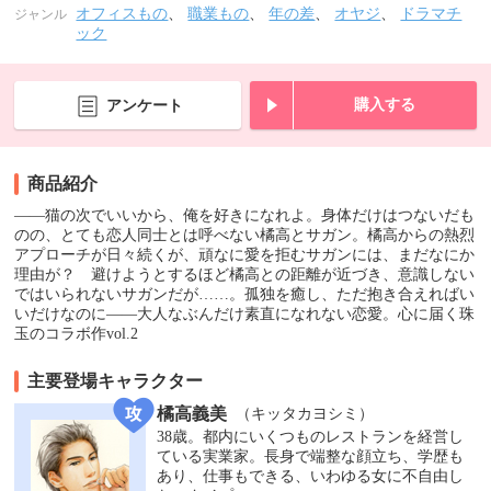
オフィスもの
、
職業もの
、
年の差
、
オヤジ
、
ドラマチ
ジャンル
ック
購入する
アンケート
商品紹介
――猫の次でいいから、俺を好きになれよ。身体だけはつないだも
のの、とても恋人同士とは呼べない橘高とサガン。橘高からの熱烈
アプローチが日々続くが、頑なに愛を拒むサガンには、まだなにか
理由が？ 避けようとするほど橘高との距離が近づき、意識しない
ではいられないサガンだが……。孤独を癒し、ただ抱き合えればい
いだけなのに――大人なぶんだけ素直になれない恋愛。心に届く珠
玉のコラボ作vol.2
主要登場キャラクター
橘高義美
（キッタカヨシミ）
38歳。都内にいくつものレストランを経営し
ている実業家。長身で端整な顔立ち、学歴も
あり、仕事もできる、いわゆる女に不自由し