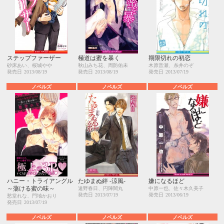
ステップファーザー
極道は蜜を暴く
期限切れの初恋
砂床あい、桜城やや
秋山みち花、周防佑未
木原音瀬、糸井のぞ
発売日
2013/08/19
発売日
2013/08/19
発売日
2013/07/19
ノベルズ
ノベルズ
ノベルズ
ハニー・トライアングル
たゆまぬ絆 ‐涼風‐
嫌になるほど
～蕩ける蜜の味～
遠野春日、円陣闇丸
中原一也、佐々木久美子
発売日
2013/07/19
発売日
2013/06/19
愁堂れな、門地かおり
発売日
2013/07/19
ノベルズ
ノベルズ
ノベルズ