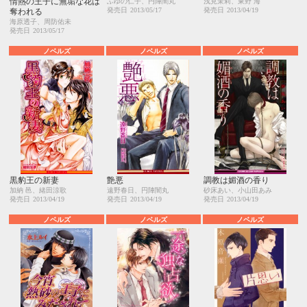
情熱の王子に無垢な花は
ふゆの仁子、円陣闇丸
浅見茉莉、東野 海
発売日
2013/05/17
発売日
2013/04/19
奪われる
海原透子、周防佑未
発売日
2013/05/17
ノベルズ
ノベルズ
ノベルズ
黒豹王の新妻
艶悪
調教は媚酒の香り
加納 邑、緒田涼歌
遠野春日、円陣闇丸
砂床あい、小山田あみ
発売日
2013/04/19
発売日
2013/04/19
発売日
2013/04/19
ノベルズ
ノベルズ
ノベルズ