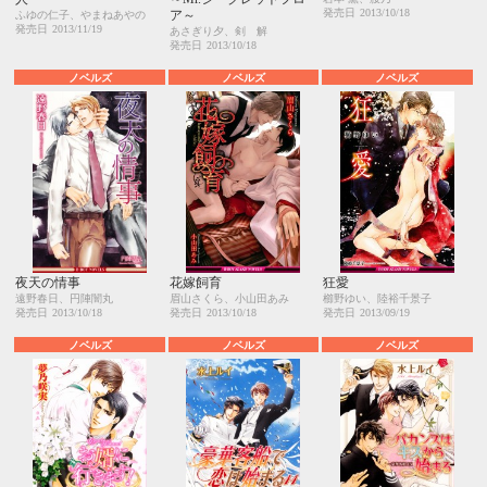
発売日
2013/10/18
ア～
ふゆの仁子、やまねあやの
発売日
2013/11/19
あさぎり夕、剣 解
発売日
2013/10/18
ノベルズ
ノベルズ
ノベルズ
夜天の情事
花嫁飼育
狂愛
遠野春日、円陣闇丸
眉山さくら、小山田あみ
櫛野ゆい、陸裕千景子
発売日
2013/10/18
発売日
2013/10/18
発売日
2013/09/19
ノベルズ
ノベルズ
ノベルズ