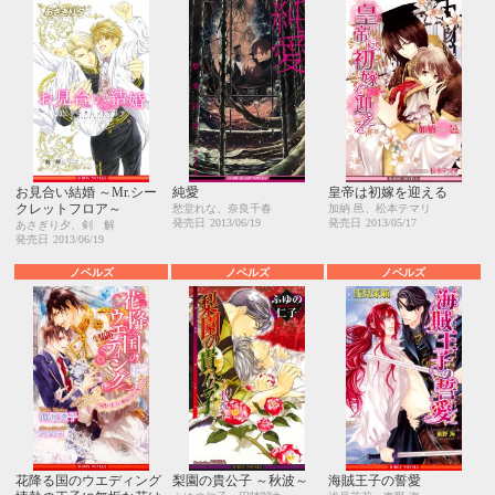
お見合い結婚 ～Mr.シー
純愛
皇帝は初嫁を迎える
クレットフロア～
愁堂れな、奈良千春
加納 邑、松本テマリ
発売日
2013/06/19
発売日
2013/05/17
あさぎり夕、剣 解
発売日
2013/06/19
ノベルズ
ノベルズ
ノベルズ
花降る国のウエディング
梨園の貴公子 ～秋波～
海賊王子の誓愛