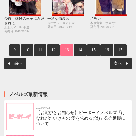
今宵、熱砂の王子にみだ
一途な独占欲
片思い
されて
吉田ナツ、周防佑未
木原音瀬、伊東七つ生
発売日
2013/03/19
発売日
2013/03/19
水上ルイ、明神 翼
発売日
2013/03/19
9
10
11
12
13
14
15
16
17
前へ
次へ
ノベルズ最新情報
2026/07/24
【お詫びとお知らせ】ビーボーイノベルズ「は
なれがたいけもの 愛を求める(仮)」発売延期に
ついて