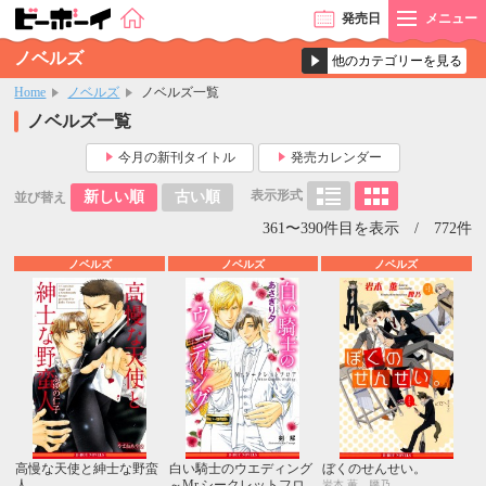
発売
日
メニュー
ノベルズ
Home
ノベルズ
ノベルズ一覧
ノベルズ一覧
今月の新刊タイトル
発売カレンダー
表示形式
新しい順
古い順
並び替え
361〜390件目を表示 / 772件
ノベルズ
ノベルズ
ノベルズ
高慢な天使と紳士な野蛮
白い騎士のウエディング
ぼくのせんせい。
人
～Mr.シークレットフロ
岩本 薫、腰乃