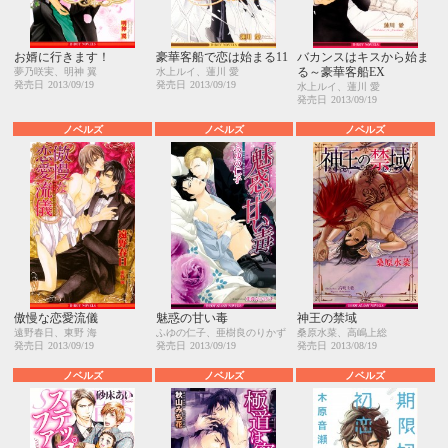
お婿に行きます！
豪華客船で恋は始まる11
バカンスはキスから始ま
る～豪華客船EX
夢乃咲実、明神 翼
水上ルイ、蓮川 愛
発売日
2013/09/19
発売日
2013/09/19
水上ルイ、蓮川 愛
発売日
2013/09/19
ノベルズ
ノベルズ
ノベルズ
傲慢な恋愛流儀
魅惑の甘い毒
神王の禁域
遠野春日、東野 海
ふゆの仁子、亜樹良のりかず
桑原水菜、高嶋上総
発売日
2013/09/19
発売日
2013/09/19
発売日
2013/08/19
ノベルズ
ノベルズ
ノベルズ