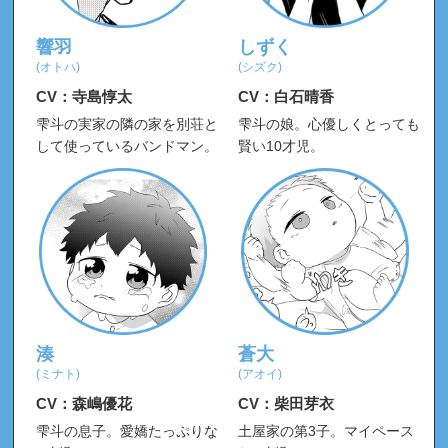
キャストインタビュー
、
PV
を公開！
2020.12.24
響羽
しずく
(オトハ)
(シズク)
ドラマCD「嫌いでいさせて 2」
2020.12.04
CV：寺島惇太
CV：白石晴香
雫斗の実家の隣の家を別荘と
雫斗の娘。心優しくとっても
ドラマCD「嫌いでいさせて」本日発売！
2020.11.04
して使っているバンドマン。
賢い10才児。
大人気コミックス「嫌いでいさせて」のくじメ
2020.11.04
イトが本日発売
ドラマCD第2弾発売決定！
2020.11.02
特典画像
、
試聴
を公開！
2020.10.09
PV公開！
2020.09.25
湊
蒼大
キャストインタビュー（斉藤壮馬、増田俊樹、
2020.09.25
(ミナト)
(アオイ)
中島ヨシキ、白石晴香）公開！
CV：森嶋優花
CV：柴田芽衣
雫斗の息子。愛嬌たっぷりな
土屋家の第3子。マイペース
【発売記念キャンペーン開催決定！】ドラマ
2020.07.13