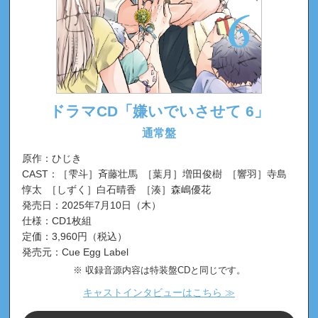
ドラマCD「嫌いでいさせて 6」
通常盤
原作：ひじき
CAST：［雫斗］斉藤壮馬 ［葉月］増田俊樹 ［響羽］寺島
惇太 ［しずく］白石晴香 ［湊］森嶋優花
発売日：2025年7月10日（木）
仕様：CD1枚組
定価：3,960円（税込）
発売元：Cue Egg Label
収録音源内容は特装盤CDと同じです。
キャストインタビューはこちら ≫