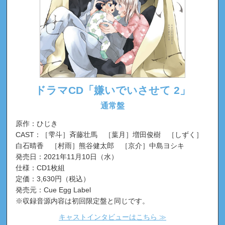
ドラマCD「嫌いでいさせて 2」
通常盤
原作：ひじき
CAST：［雫斗］斉藤壮馬 ［葉月］増田俊樹 ［しずく］
白石晴香 ［村雨］熊谷健太郎 ［京介］中島ヨシキ
発売日：2021年11月10日（水）
仕様：CD1枚組
定価：3,630円（税込）
発売元：Cue Egg Label
※収録音源内容は初回限定盤と同じです。
キャストインタビューはこちら ≫