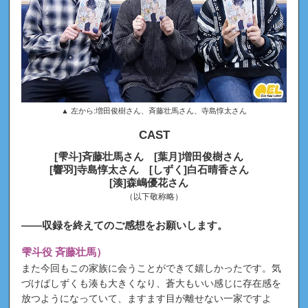
▲ 左から:増田俊樹さん、斉藤壮馬さん、寺島惇太さん
CAST
[雫斗]斉藤壮馬さん [葉月]増田俊樹さん
[響羽]寺島惇太さん [しずく]白石晴香さん
[湊]森嶋優花さん
（以下敬称略）
――収録を終えてのご感想をお願いします。
雫斗役 斉藤壮馬）
また今回もこの家族に会うことができて嬉しかったです。気
づけばしずくも湊も大きくなり、蒼大もいい感じに存在感を
放つようになっていて、ますます目が離せない一家ですよ