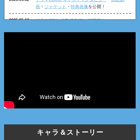
画
・
ジャケット
・
特典画像
を公開！
ドラマCD1～5巻 復刻フェア開催！
2025.05.12
コミックス7巻 同時発売決定!! アニメイトで連動
2025.05.12
特典が決定！
特装盤小冊子チラ見せを公開！
2025.03.24
ドラマCD６巻発売決定＆予約開始！商品＆特典
2025.02.10
情報
・
PV動画を公開！
本日ドラマCD「嫌いでいさせて5」発売
＆
配
2024.06.10
信！
コミックス連動購入キャンペーン開催
ドラマCD5巻キャストインタビュー
・
試聴動
2024.04.12
画
・
特装盤小冊子チラ見せ
・
特典画像
を公開！
コミックス6巻同時発売決定!! アニメイトで連動
2024.04.12
キャラ＆ストーリー
特典が決定！