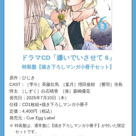
ドラマCD「嫌いでいさせて 6」
特装盤【描き下ろしマンガ小冊子セット】
原作：ひじき
CAST：［雫斗］斉藤壮馬 ［葉月］増田俊樹 ［響羽］寺島
惇太 ［しずく］白石晴香 ［湊］森嶋優花
発売日：2025年7月10日（木）
仕様：CD1枚組+描き下ろしマンガ小冊子
定価：4,400円（税込）
発売元：Cue Egg Label
特装盤は、通常盤に【描き下ろしマンガ小冊子】が付いた限定
セットです。