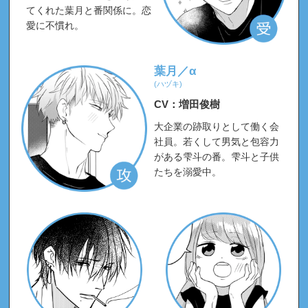
「嫌いでいさせて 3」本日発売！
2022.09.30
てくれた葉月と番関係に。恋
愛に不慣れ。
試聴公開！
ジャケット・初回限定小冊子チラ見
2022.08.09
せ
・
特典画像も公開★
葉月／α
キャストインタビュー＆写真を公開！
2022.06.09
(ハヅキ)
CV：増田俊樹
ドラマCD3発売日決定＆予約開始！商品＆特典
2022.04.04
情報
・
PV動画も公開！
大企業の跡取りとして働く会
社員。若くして男気と包容力
ドラマCD「嫌いでいさせて 3」発売決定！
2021.11.09
がある雫斗の番。雫斗と子供
たちを溺愛中。
試聴公開「コミックス3巻 ドラマCD付きアニメ
2021.10.04
イト限定セット」
「
嫌いでいさせて 通常盤
」「
嫌いでいさせて 2
2021.10.01
通常盤
」通常盤2枚同時発売！
ドラマCD「嫌いでいさせて 2」本日発売！
2021.03.26
試聴
、
特典画像
、
小冊子チラ見せ公開！
2021.02.12