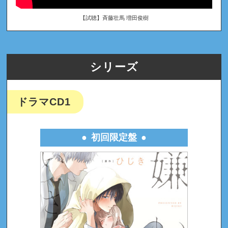
【試聴】斉藤壮馬 増田俊樹
シリーズ
ドラマCD1
初回限定盤