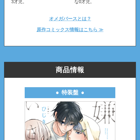
3才児。
な0才児。
CD「嫌いでいさせて」
特典＆キャンペーンも開催！
2020.05.08
オメガバースとは？
原作コミックス情報はこちら ≫
11/4発売！ドラマCD「嫌いでいさせて」 特設サ
2020.05.08
イトオープンしました！
商品情報
特装盤