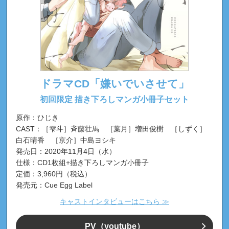
ドラマCD「嫌いでいさせて」
初回限定 描き下ろしマンガ小冊子セット
原作：ひじき
CAST：［雫斗］斉藤壮馬 ［葉月］増田俊樹 ［しずく］
白石晴香 ［京介］中島ヨシキ
発売日：2020年11月4日（水）
仕様：CD1枚組+描き下ろしマンガ小冊子
定価：3,960円（税込）
発売元：Cue Egg Label
キャストインタビューはこちら ≫
PV
（youtube）