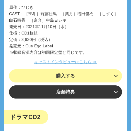
原作：ひじき
CAST：［雫斗］斉藤壮馬 ［葉月］増田俊樹 ［しずく］
白石晴香 ［京介］中島ヨシキ
発売日：2021年11月10日（水）
仕様：CD1枚組
定価：3,630円（税込）
発売元：Cue Egg Label
※収録音源内容は初回限定盤と同じです。
キャストインタビューはこちら ≫
購入する
店舗特典
ドラマCD2