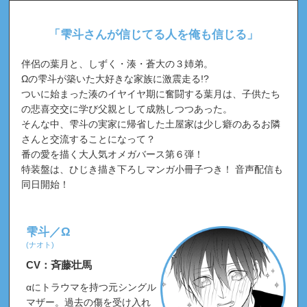
ドラマCD5巻発売決定＆予約開始！商品＆特典
2024.01.10
「雫斗さんが信じてる人を俺も信じる」
情報
・
PV動画を公開！
伴侶の葉月と、しずく・湊・蒼大の３姉弟。
ドラマCD「嫌いでいさせて1～4」、DLsiteにて
2023.07.28
Ωの雫斗が築いた大好きな家族に激震走る!?
一挙配信スタート！
ついに始まった湊のイヤイヤ期に奮闘する葉月は、子供たち
の悲喜交交に学び父親として成熟しつつあった。
ドラマCD「嫌いでいさせて 4」本日発売！
商品
2023.06.09
そんな中、雫斗の実家に帰省した土屋家は少し癖のあるお隣
情報
、
特典情報
はこちら！
さんと交流することになって？
番の愛を描く大人気オメガバース第６弾！
ドラマCD「嫌いでいさせて 4」の
ジャケット・
2023.04.21
特装盤は、ひじき描き下ろしマンガ小冊子つき！ 音声配信も
初回限定小冊子チラ見せ
・
特典画像も公開♪
同日開始！
【新着】ドラマCD「嫌いでいさせて 4」
試聴
・
2023.03.29
インタビュー＆写真
を公開♪
コミックス⑤との
雫斗／Ω
連動購入キャンペーン
も決定！
(ナオト)
CV：斉藤壮馬
ドラマCD4発売日決定＆予約開始！商品＆特典
2023.02.10
情報
・
PV動画も公開！
αにトラウマを持つ元シングル
マザー。過去の傷を受け入れ