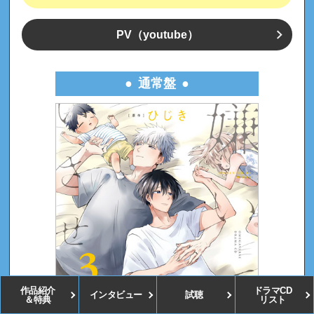
PV
（youtube）
通常盤
作品紹介
ドラマCD
インタビュー
試聴
＆特典
リスト