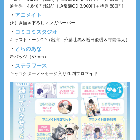
通常盤：4,840円(税込)［通常盤CD 3,960円＋特典 880円］
・
アニメイト
ひじき描き下ろしマンガペーパー
・
コミコミスタジオ
キャストトークCD（出演：斉藤壮馬＆増田俊樹＆寺島惇太）
・
とらのあな
缶バッジ（57mm）
・
ステラワース
キャラクターメッセージ入り2L判ブロマイド