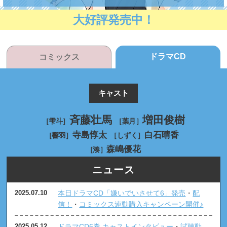
大好評発売中！
ドラマCD
コミックス
キャスト
斉藤壮馬
増田俊樹
［雫斗］
［葉月］
寺島惇太
白石晴香
［響羽］
［しずく］
森嶋優花
［湊］
ニュース
本日ドラマCD「嫌いでいさせて6」発売
・
配
2025.07.10
信！
・
コミックス連動購入キャンペーン開催♪
ドラマCD6巻 キャストインタビュー
・
試聴動
2025.05.12