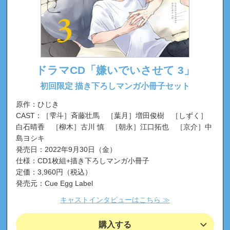
ドラマCD「嫌いでいさせて 3」
初回限定 描き下ろしマンガ小冊子セット
原作：ひじき
CAST：［雫斗］斉藤壮馬 ［葉月］増田俊樹 ［しずく］
白石晴香 ［柳木］古川 慎 ［朝永］江口拓也 ［京介］中
島ヨシキ
発売日：2022年9月30日（金）
仕様：CD1枚組+描き下ろしマンガ小冊子
定価：3,960円（税込）
発売元：Cue Egg Label
キャストインタビューはこちら ≫
購入する