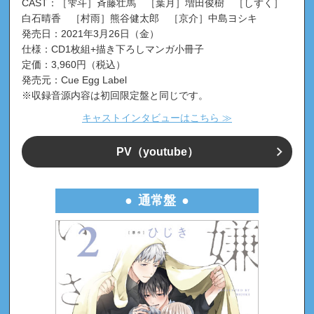
CAST：［雫斗］斉藤壮馬 ［葉月］増田俊樹 ［しずく］
白石晴香 ［村雨］熊谷健太郎 ［京介］中島ヨシキ
発売日：2021年3月26日（金）
仕様：CD1枚組+描き下ろしマンガ小冊子
定価：3,960円（税込）
発売元：Cue Egg Label
※収録音源内容は初回限定盤と同じです。
キャストインタビューはこちら ≫
PV
（youtube）
通常盤