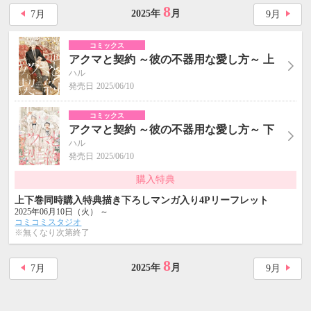
8
2025年
月
7
月
9
月
コミックス
アクマと契約 ～彼の不器用な愛し方～ 上
ハル
発売日
2025/06/10
コミックス
アクマと契約 ～彼の不器用な愛し方～ 下
ハル
発売日
2025/06/10
購入特典
上下巻同時購入特典描き下ろしマンガ入り4Pリーフレット
2025年06月10日（火） ～
コミコミスタジオ
※無くなり次第終了
8
2025年
月
7
月
9
月