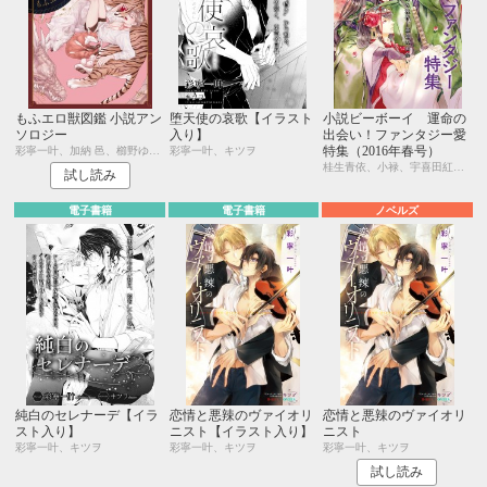
もふエロ獣図鑑 小説アン
堕天使の哀歌【イラスト
小説ビーボーイ 運命の
ソロジー
入り】
出会い！ファンタジー愛
特集（2016年春号）
彩寧一叶、加納 邑、櫛野ゆい、茶柱一号、松梶もとや、二駒レイム
彩寧一叶、キツヲ
桂生青依、小禄、宇喜田紅、古藤嗣己、水壬楓子、しおべり由生、桑原水菜、宇良ままじ、鈴木あみ、六芦かえで、彩寧一叶、キツヲ、瑞原ザクロ、永井三郎、円陣闇丸、園千代子、七瀬はし、ニユ、sosso、水瀬結月
試し読み
電子書籍
電子書籍
ノベルズ
純白のセレナーデ【イラ
恋情と悪辣のヴァイオリ
恋情と悪辣のヴァイオリ
スト入り】
ニスト【イラスト入り】
ニスト
彩寧一叶、キツヲ
彩寧一叶、キツヲ
彩寧一叶、キツヲ
試し読み