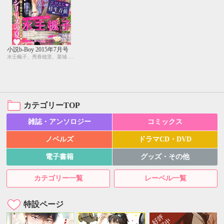
小説b-Boy 2015年7月号
水壬楓子、秀香穂里、栗城 偲、彩寧一叶、しおべり由生、yoshi、yoco、周防佑未
カテゴリーTOP
雑誌・アンソロジー
コミックス
ノベルズ
ドラマCD・DVD
電子書籍
グッズ・その他
カテゴリー一覧
レーベル一覧
特設ページ