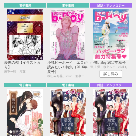
電子書籍
電子書籍
雑誌・アンソロジー
愛縄の檻【イラスト入
小説ビーボーイ エロが
小説b-Boy 2017年秋号
り】
読みたい！特集（2016年
蓮川 愛、水上ルイ、松梶もとや、中森、秋山みち花、sosso、宮緒 葵、朱月とまと、東野ゆき、香林セージ、水壬楓子、しおべり由生、彩寧一叶、森原八鹿、永井三郎、林 マキ、紺野けい子、aso、尾賀トモ、二駒レイム、水瀬結月
夏号）
彩寧一叶、月輝
試し読み
秋山みち花、sosso、彩寧一叶、キツヲ、はるの紗帆、月輝、飯田実樹、ひたき、水壬楓子、しおべり由生、比奈咲カオル、中森、あさぎり夕、剣 解、佐倉井シオ、白崎小夜、林 マキ、永井三郎、あじみね朔生、座裏屋蘭丸、高世ナオキ、宇良ままじ、園千代子
電子書籍
電子書籍
雑誌・アンソロジー