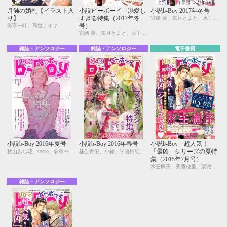
月蝕の婚礼【イラスト入
小説ビーボーイ 溺愛し
小説b-Boy 2017年冬号
り】
すぎる特集（2017年冬
宮緒 葵、朱月とまと、水壬楓子、しおべり由生、吉田ナツ、森原八鹿、彩寧一叶、高世ナオキ、遠野春日、円陣闇丸、東野ゆき、園千代子、東野 海、林 マキ、永井三郎、福嶋ユッカ、モリフジ、黒田 屑、ゆうき
号）
彩寧一叶、高世ナオキ
宮緒 葵、朱月とまと、水壬楓子、しおべり由生、吉田ナツ、森原八鹿、彩寧一叶、高世ナオキ、遠野春日、円陣闇丸、東野ゆき、園千代子、東野 海、林 マキ、永井三郎、福嶋ユッカ、モリフジ、黒田 屑、ゆうき
雑誌・アンソロジー
雑誌・アンソロジー
電子書籍
小説b-Boy 2016年夏号
小説b-Boy 2016年春号
小説b-Boy 超人気！
「最凶」シリーズの夏特
秋山みち花、sosso、彩寧一叶、キツヲ、はるの紗帆、月輝、飯田実樹、ひたき、水壬楓子、しおべり由生、比奈咲カオル、中森、あさぎり夕、剣 解、佐倉井シオ、白崎小夜、林 マキ、永井三郎、あじみね朔生、座裏屋蘭丸、高世ナオキ、宇良ままじ、園千代子
桂生青依、小禄、宇喜田紅、古藤嗣己、水壬楓子、しおべり由生、桑原水菜、宇良ままじ、鈴木あみ、六芦かえで、彩寧一叶、キツヲ、瑞原ザクロ、永井三郎、円陣闇丸、園千代子、七瀬はし、ニユ、sosso、水瀬結月
集（2015年7月号）
水壬楓子、秀香穂里、栗城 偲、彩寧一叶、しおべり由生、yoshi、yoco、周防佑未
雑誌・アンソロジー