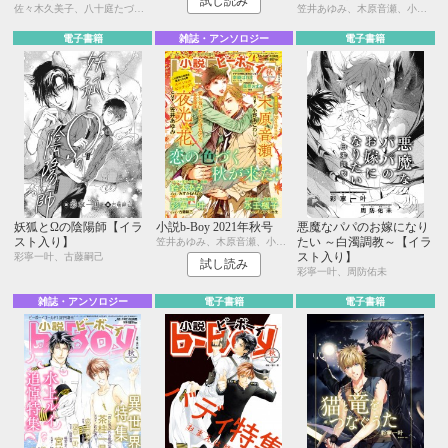
試し読み
佐々木久美子、八十庭たづ、水壬楓子、しおべり由生、北ミチノ、二駒レイム、秋山みち花、彩寧一叶、飯田実樹、榎田尤利、かわい恋、櫛野ゆい、幸崎ぱれす、木原音瀬、鈴木あみ、遠野春日、温井ちょも、松梶もとや、夜光 花、夢乃咲実、風祭おまる、月輝
笠井あゆみ、木原音瀬、小野浜こわし、夜光 花、彩寧一叶、古藤嗣己、鈴木あみ、みずかねりょう、幸崎ぱれす、Ciel、水壬楓子、しおべり由生、風祭おまる、剣 解
電子書籍
雑誌・アンソロジー
電子書籍
妖狐とΩの陰陽師【イラ
小説b-Boy 2021年秋号
悪魔なパパのお嫁になり
スト入り】
たい ～白濁調教～【イラ
笠井あゆみ、木原音瀬、小野浜こわし、夜光 花、彩寧一叶、古藤嗣己、鈴木あみ、みずかねりょう、幸崎ぱれす、Ciel、水壬楓子、しおべり由生、風祭おまる、剣 解
スト入り】
彩寧一叶、古藤嗣己
試し読み
彩寧一叶、周防佑未
雑誌・アンソロジー
電子書籍
電子書籍