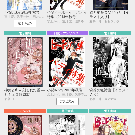
小説b-Boy 2019年秋号
小説ビーボーイ バディ
猫と竜をつなぐうた【イ
特集（2018年秋号）
ラスト入り】
蓮川 愛、彩寧一叶、周防佑未、松梶もとや、二駒レイム、茶柱一号、むにお、宮緒 葵、笠井あゆみ、温井ちょも、藤村綾生、水壬楓子、しおべり由生
水上ルイ、蓮川 愛、遠野春日、円陣闇丸、温井ちょも、藤村綾生、彩寧一叶、おおきいき、松梶もとや、ゆうき、つじ、いずみ椎乃、水壬楓子、しおべり由生、水瀬結月、鯨爺じん、秋久テオ
彩寧一叶、おおきいき
試し読み
電子書籍
雑誌・アンソロジー
電子書籍
神狐と印を刻まれた番 ―
小説b-Boy 2018年秋号
背徳の狂詩曲【イラスト
もふエロ獣図鑑―
入り】
水上ルイ、蓮川 愛、遠野春日、円陣闇丸、温井ちょも、藤村綾生、彩寧一叶、おおきいき、松梶もとや、ゆうき、つじ、いずみ椎乃、水壬楓子、しおべり由生、水瀬結月、鯨爺じん、秋久テオ
彩寧一叶
彩寧一叶、周防佑未
試し読み
ノベルズ
電子書籍
電子書籍