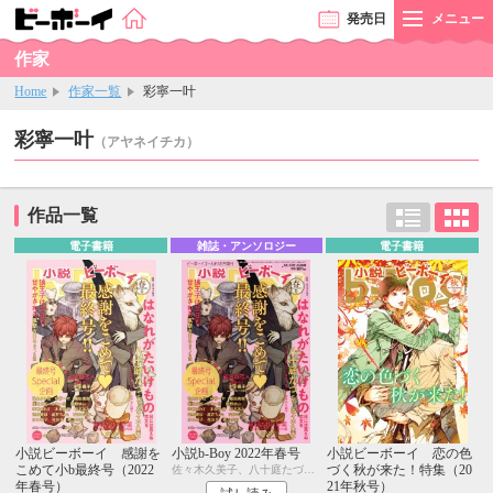
発売
日
メニュー
作家
Home
作家一覧
彩寧一叶
彩寧一叶
（アヤネイチカ）
作品一覧
電子書籍
雑誌・アンソロジー
電子書籍
小説ビーボーイ 感謝を
小説b-Boy 2022年春号
小説ビーボーイ 恋の色
こめて小b最終号（2022
づく秋が来た！特集（20
佐々木久美子、八十庭たづ、水壬楓子、しおべり由生、北ミチノ、二駒レイム、秋山みち花、彩寧一叶、飯田実樹、榎田尤利、かわい恋、櫛野ゆい、幸崎ぱれす、木原音瀬、鈴木あみ、遠野春日、温井ちょも、松梶もとや、夜光 花、夢乃咲実、風祭おまる、月輝
年春号）
21年秋号）