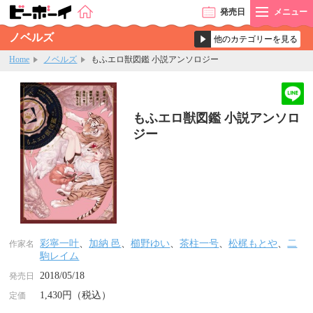
発売
日
メニュー
ノベルズ
Home
ノベルズ
もふエロ獣図鑑 小説アンソロジー
もふエロ獣図鑑 小説アンソロ
ジー
彩寧一叶
、
加納 邑
、
櫛野ゆい
、
茶柱一号
、
松梶もとや
、
二
作家名
駒レイム
2018/05/18
発売日
1,430円（税込）
定価