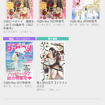
小説ビーボーイ 感謝を
小説b-Boy 2022年春号
小説b-Boy 2019年秋号
こめて小b最終号（2022
佐々木久美子、八十庭たづ、水壬楓子、しおべり由生、北ミチノ、二駒レイム、秋山みち花、彩寧一叶、飯田実樹、榎田尤利、かわい恋、櫛野ゆい、幸崎ぱれす、木原音瀬、鈴木あみ、遠野春日、温井ちょも、松梶もとや、夜光 花、夢乃咲実、風祭おまる、月輝
蓮川 愛、彩寧一叶、周防佑未、松梶もとや、二駒レイム、茶柱一号、むにお、宮緒 葵、笠井あゆみ、温井ちょも、藤村綾生、水壬楓子、しおべり由生
年春号）
佐々木久美子、八十庭たづ、水壬楓子、しおべり由生、北ミチノ、二駒レイム、秋山みち花、彩寧一叶、飯田実樹、榎田尤利、かわい恋、櫛野ゆい、幸崎ぱれす、木原音瀬、鈴木あみ、遠野春日、温井ちょも、松梶もとや、夜光 花、夢乃咲実、風祭おまる、月輝
雑誌・アンソロジー
電子書籍
小説b-Boy 2017年秋号
竜と茨の王子【イラスト
入り】
蓮川 愛、水上ルイ、松梶もとや、中森、秋山みち花、sosso、宮緒 葵、朱月とまと、東野ゆき、香林セージ、水壬楓子、しおべり由生、彩寧一叶、森原八鹿、永井三郎、林 マキ、紺野けい子、aso、尾賀トモ、二駒レイム、水瀬結月
櫛野ゆい、二駒レイム