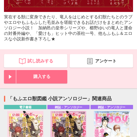
実在する獣に変身できたり、竜人をはじめとする幻獣たちとのラブ
やエロやもふもふした毛並みを堪能できるお話だけをまとめたアン
ソロジー小説！ 加納邑の皇帝シリーズや、櫛野ゆいの竜人と運命
の対番外編や、「愛けも」ヒット中の茶柱一号、他もふもふ＆エロ
スな小説新作書き下ろし★
試し読みする
アンケート
購入する
「もふエロ獣図鑑 小説アンソロジー」関連商品
電子書籍
雑誌・アンソロジー
雑誌・アンソロジー