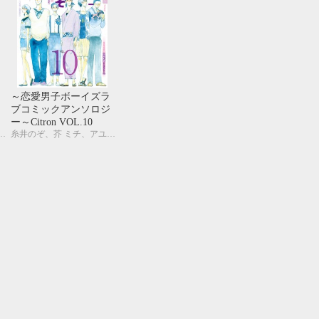
10月
SUN
MON
TUE
WED
THU
FRI
SAT
1
2
3
4
5
6
7
8
9
10
11
12
13
14
15
16
17
18
19
20
21
22
23
24
ラ
～恋愛男子ボーイズラ
25
26
27
28
29
30
31
ジ
ブコミックアンソロジ
ー～Citron VOL.10
宇野ジニア、カシオ、草間さかえ、KUJIRA、紺、名取いさと、西田 東、仁茂田あい、はにわ、峰島なわこ、ヤマヲミ
糸井のぞ、芥 ミチ、アユ・ヤマネ、市川けい、北別府ニカ、草間さかえ、雲田はるこ、紺、彩景でりこ、汀 万里、名取いさと、西田 東、仁茂田あい、はにわ、峰島なわこ