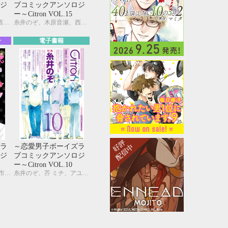
ジ
ブコミックアンソロジ
ー～Citron VOL.15
糸井のぞ、木原音瀬、西田 東、KUJIRA、ヤマヲミ、市川けい、宇野ジニア、今井ゆうみ、名取いさと、峰島なわこ、桃山なおこ、三角社ぴえ、芥 ミチ、夏糖、吹屋フロ、みゆき朗、栗城 偲、北別府ニカ
糸井のぞ、木原音瀬、西田 東、KUJIRA、ヤマヲミ、市川けい、宇野ジニア、今井ゆうみ、名取いさと、峰島なわこ、桃山なおこ、三角社ぴえ、芥 ミチ、夏糖、吹屋フロ、みゆき朗、栗城 偲、北別府ニカ
ー
電子書籍
ラ
～恋愛男子ボーイズラ
ジ
ブコミックアンソロジ
ー～Citron VOL.10
雲田はるこ、芥 ミチ、市川けい、糸井のぞ、宇野ジニア、夏糖、草間さかえ、KUJIRA、九州男児、彩景でりこ、蛇龍どくろ、汀 万里、はにわ、峰島なわこ、ヤマヲミ
糸井のぞ、芥 ミチ、アユ・ヤマネ、市川けい、北別府ニカ、草間さかえ、雲田はるこ、紺、彩景でりこ、汀 万里、名取いさと、西田 東、仁茂田あい、はにわ、峰島なわこ