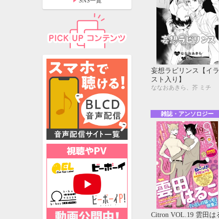
SNS一覧
妄想ラビリンス【イ
スト入り】
ななおあきら、芥 ミチ
雑誌・アンソロジー
特設ページ
Citron VOL.19 雲田は