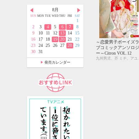
月
8月
9月
D
THU
FRI
SAT
SUN
MON
TUE
WED
THU
FRI
SAT
SUN
MON
TUE
WED
THU
FRI
SAT
2
3
4
1
1
2
3
4
5
9
10
11
2
3
4
5
6
7
8
6
7
8
9
10
11
12
5
16
17
18
9
10
11
12
13
14
15
13
14
15
16
17
18
19
2
23
24
25
16
17
18
19
20
21
22
20
21
22
23
24
25
26
～恋愛男子ボーイズ
9
30
31
23
24
25
26
27
28
29
27
28
29
30
ブコミックアンソロ
30
31
ー～Citron VOL.12
九州男児、芥 ミチ、アユ・ヤマネ、糸井のぞ、今井ゆうみ、
発売カレンダー