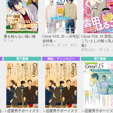
ラ
愛を知らない迷い猫
Citron VOL.20 ～20号記
Citron VOL.19 雲
芥 ミチ
念特集～
こ｢いとしの猫っ毛
糸井のぞ、芥 ミチ、市川けい、木原音瀬、草間さかえ、雲田はるこ、三角社ぴえ、名取いさと、仁茂田あい、はにわ、楓木まめ、吹屋フロ、峰島なわこ、みゆき朗、やまねむさし、ヤマヲミ
集2
電子書籍
雑誌・アンソロジー
電子書籍
る
～恋愛男子ボーイズラ
～恋愛男子ボーイズラ
～恋愛男子ボーイズ