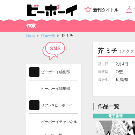
新刊タイトル
作家
Home
作家一覧
芥 ミチ
芥 ミチ
（アクタ
誕生日
2月4日
血液型
O型
ビーボーイ編集部
出身地
広島県
ビーボーイ編集部
リブレ&ビーボーイ
作品一覧
電子書籍
ビーボーイチャンネル