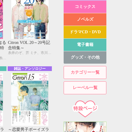
コミックス
ノベルズ
ドラマCD・DVD
田はる
Citron VOL.20～20号記
電子書籍
｣特
念特集～
糸井のぞ、芥 ミチ、市川けい、木原音瀬、草間さかえ、雲田はるこ、三角社ぴえ、名取いさと、仁茂田あい、はにわ、楓木まめ、吹屋フロ、峰島なわこ、みゆき朗、やまねむさし、ヤマヲミ
グッズ・その他
雲田はるこ、芥 ミチ、糸井のぞ、今井ゆうみ、宇野ジニア、木原音瀬、三角社ぴえ、じゅん、名取いさと、日野 晶、モモ花、やまねむさし、ヤマヲミ
雑誌・アンソロジー
カテゴリー一覧
レーベル一覧
ラ
～恋愛男子ボーイズラ