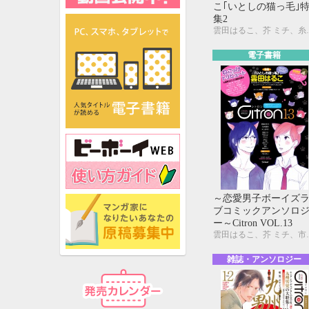
こ｢いとしの猫っ毛｣
集2
雲田はるこ、芥 ミチ、糸井のぞ、今井ゆうみ、宇
電子書籍
～恋愛男子ボーイズ
ブコミックアンソロ
ー～Citron VOL.13
雲田はるこ、芥 ミチ、市川けい、糸井のぞ、宇野ジニア
雑誌・アンソロジー