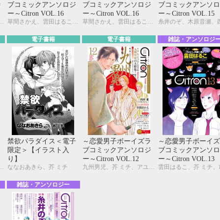
特
ブコミックアンソロジ
ブコミックアンソロジ
ブコミックアンソロ
ー～Citron VOL.16
ー～Citron VOL.16
ー～Citron VOL.15
野ジニア、木原音瀬、三角社ぴえ、じゅん、名取いさと、日野 晶、モモ花、やまねむさし、ヤマヲミ
草間さかえ、雲田はるこ、KUJIRA、木原音瀬、糸井のぞ、ヤマヲミ、カシオ、峰島なわこ、宇野ジニア、はにわ、芥 ミチ、夏糖、桃山なおこ、三角社ぴえ、やまねむさし、秀香穂里、市川けい、佐東ミヤ
草間さかえ、雲田はるこ、KUJIRA、木原音瀬、糸井のぞ、ヤマヲミ、カシオ、峰島なわこ、宇野ジニア、はにわ、芥 ミチ、夏糖、桃山なおこ、三角社ぴえ、やまねむさし、秀香穂里、市川けい、佐東ミヤ
電子書籍
電子書籍
雑誌・アンソロジ
ラ
禁欲パラダイス＜電子
～恋愛男子ボーイズラ
～恋愛男子ボーイズ
ジ
限定＞【イラスト入
ブコミックアンソロジ
ブコミックアンソロ
り】
ー～Citron VOL.12
ー～Citron VOL.13
、夏糖、草間さかえ、KUJIRA、九州男児、彩景でりこ、蛇龍どくろ、汀 万里、はにわ、峰島なわこ、ヤマヲミ
ななおあきら、芥 ミチ
九州男児、芥 ミチ、アユ・ヤマネ、糸井のぞ、今井ゆうみ、宇野ジニア、カシオ、草間さかえ、KUJIRA、紺、名取いさと、西田 東、仁茂田あい、はにわ、峰島なわこ、ヤマヲミ
雑誌・アンソロジー