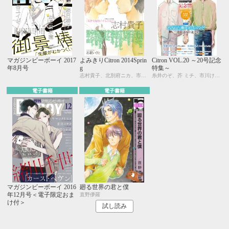
マガジンビーボーイ 2017
よみきりCitron 2014Sprin
Citron VOL.20 ～20号記念
年8月号
g
特集～
志村貴子、北別府ニカ、市川けい、ヤマヲミ、緒和まり、はらだ、やまねむさし、山本アタル、佐東ミヤ、やしこ、モモ花、三角社ぴえ、阪本あき、明本 由、名取いさと
糸井のぞ、芥 ミチ、市川けい、木原音瀬、草間さかえ、雲田はるこ、三角社ぴえ、名取いさと、仁茂田あい、はにわ、楓木まめ、吹屋フロ、峰島なわこ、みゆき朗、やまねむさし、ヤマヲミ
電子書籍
電子書籍
マガジンビーボーイ 2016
廻る世界の君と僕
年12月号＜電子限定おま
直野儚羅
け付＞
試し読み