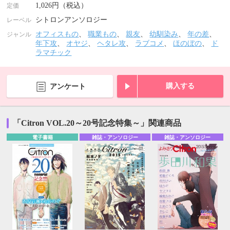
1,026円（税込）
定価
シトロンアンソロジー
レーベル
オフィスもの
、
職業もの
、
親友
、
幼馴染み
、
年の差
、
ジャンル
年下攻
、
オヤジ
、
ヘタレ攻
、
ラブコメ
、
ほのぼの
、
ド
ラマチック
購入する
アンケート
「Citron VOL.20～20号記念特集～」関連商品
電子書籍
雑誌・アンソロジー
雑誌・アンソロジー