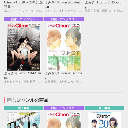
Citron VOL.20 ～20号記念
よみきりCitron 2015Autu
よみきりCitron 2015Sprin
特集～
mn
g
糸井のぞ、芥 ミチ、市川けい、木原音瀬、草間さかえ、雲田はるこ、三角社ぴえ、名取いさと、仁茂田あい、はにわ、楓木まめ、吹屋フロ、峰島なわこ、みゆき朗、やまねむさし、ヤマヲミ
松本ノダ、木村ヒデサト、ヤマヲミ、ためこう、やまねむさし、吹屋フロ、つゆきゆるこ、犬時、笑平、プルガリア、佐藤千鳥、明本 由、川、阪本あき、東郷 錦
歩田川和果、西田 東、蛇龍どくろ、市川けい、はらだ、ヤマヲミ、峰島なわこ、吹屋フロ、ためこう、やしこ、佐藤千鳥、川
雑誌・アンソロジー
雑誌・アンソロジー
よみきりCitron 2014Autu
よみきりCitron 2014Sprin
mn
g
木村ヒデサト、志村貴子、KUJIRA、ヤマヲミ、緒和まり、吹屋フロ、名取いさと、やしこ、犬時、笑平、阪本あき、明本 由、佐藤千鳥、川
志村貴子、北別府ニカ、市川けい、ヤマヲミ、緒和まり、はらだ、やまねむさし、山本アタル、佐東ミヤ、やしこ、モモ花、三角社ぴえ、阪本あき、明本 由、名取いさと
同じジャンルの商品
電子書籍
雑誌・アンソロジー
電子書籍