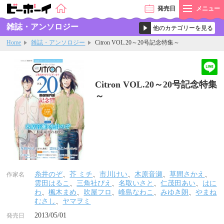
発売
日
メニュー
雑誌・アンソロジー
Home
雑誌・アンソロジー
Citron VOL.20～20号記念特集～
Citron VOL.20～20号記念特集
～
糸井のぞ
、
芥 ミチ
、
市川けい
、
木原音瀬
、
草間さかえ
、
作家名
雲田はるこ
、
三角社ぴえ
、
名取いさと
、
仁茂田あい
、
はに
わ
、
楓木まめ
、
吹屋フロ
、
峰島なわこ
、
みゆき朗
、
やまね
むさし
、
ヤマヲミ
2013/05/01
発売日