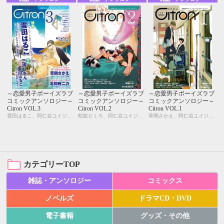
～恋愛男子ボーイズラブ
～恋愛男子ボーイズラブ
～恋愛男子ボーイズラブ
コミックアンソロジー～
コミックアンソロジー～
コミックアンソロジー～
Citron VOL.3
Citron VOL.2
Citron VOL.1
雲田はるこ、阿仁谷ユイジ、アユ・ヤマネ、糸井のぞ、今井ゆうみ、宇野ジニア、カシオ、北別府ニカ、草間さかえ、仁茂田あい、桃山なおこ、もろづみすみとも、よしづかまやこ
蛇龍どくろ、阿仁谷ユイジ、糸井のぞ、宇野ジニア、えすとえむ、北別府ニカ、雲田はるこ、汀 万里、仁茂田あい、はにわ、桃山なおこ、もろづみすみとも
草間さかえ、阿仁谷ユイジ、今井ゆうみ、宇野ジニア、えすとえむ、カシオ、北別府ニカ、雲田はるこ、蛇龍どくろ、汀 万里、はにわ、桃山なおこ、もろづみすみとも
カテゴリーTOP
雑誌・アンソロジー
コミックス
ノベルズ
ドラマCD・DVD
電子書籍
グッズ・その他