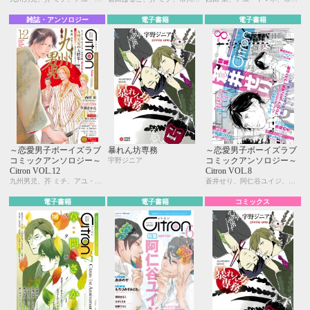
雑誌・アンソロジー
電子書籍
電子書籍
～恋愛男子ボーイズラブ
暴れん坊専務
～恋愛男子ボーイズラブ
コミックアンソロジー～
コミックアンソロジー～
宇野ジニア
Citron VOL.12
Citron VOL.8
九州男児、芥 ミチ、アユ・ヤマネ、糸井のぞ、今井ゆうみ、宇野ジニア、カシオ、草間さかえ、KUJIRA、紺、名取いさと、西田 東、仁茂田あい、はにわ、峰島なわこ、ヤマヲミ
蒼井せり、阿仁谷ユイジ、市川けい、糸井のぞ、今井ゆうみ、宇野ジニア、カシオ、雲田はるこ、紺、三角社ぴえ、名取いさと、はにわ、モモ花、よしづかまやこ
電子書籍
電子書籍
コミックス