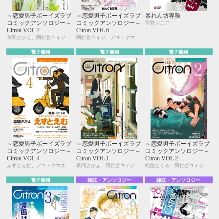
～恋愛男子ボーイズラブ
～恋愛男子ボーイズラブ
暴れん坊専務
コミックアンソロジー～
コミックアンソロジー～
宇野ジニア
Citron VOL.7
Citron VOL.6
草間さかえ、阿仁谷ユイジ、市川けい、糸井のぞ、今井ゆうみ、宇野ジニア、えすとえむ、カシオ、北別府ニカ、雲田はるこ、彩景でりこ、汀 万里、名取いさと、仁茂田あい、町こまき、桃山なおこ
阿仁谷ユイジ、アユ・ヤマネ、糸井のぞ、宇野ジニア、えすとえむ、雲田はるこ、彩景でりこ、汀 万里、仁茂田あい、はにわ、モモ花、桃山なおこ、もろづみすみとも、よしづかまやこ
電子書籍
電子書籍
電子書籍
～恋愛男子ボーイズラブ
～恋愛男子ボーイズラブ
～恋愛男子ボーイズラブ
コミックアンソロジー～
コミックアンソロジー～
コミックアンソロジー～
Citron VOL.4
Citron VOL.1
Citron VOL.2
えすとえむ、アユ・ヤマネ、糸井のぞ、今井ゆうみ、宇野ジニア、カシオ、草間さかえ、雲田はるこ、彩景でりこ、汀 万里、仁茂田あい、はにわ、桃山なおこ、もろづみすみとも
草間さかえ、阿仁谷ユイジ、今井ゆうみ、宇野ジニア、えすとえむ、カシオ、北別府ニカ、雲田はるこ、蛇龍どくろ、汀 万里、はにわ、桃山なおこ、もろづみすみとも
蛇龍どくろ、阿仁谷ユイジ、糸井のぞ、宇野ジニア、えすとえむ、北別府ニカ、雲田はるこ、汀 万里、仁茂田あい、はにわ、桃山なおこ、もろづみすみとも
電子書籍
雑誌・アンソロジー
雑誌・アンソロジー