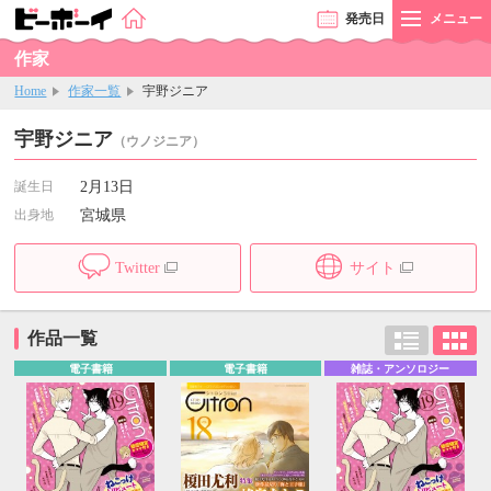
発売
日
メニュー
作家
Home
作家一覧
宇野ジニア
宇野ジニア
（ウノジニア）
誕生日
2月13日
出身地
宮城県
Twitter
サイト
作品一覧
電子書籍
電子書籍
雑誌・アンソロジー