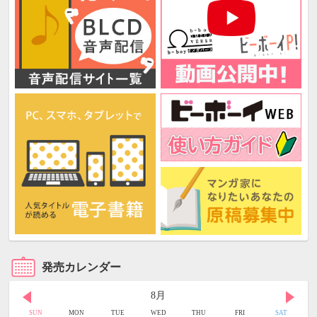
発売カレンダー
8月
SUN
MON
TUE
WED
THU
FRI
SAT