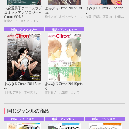
～恋愛男子ボーイズラブ
よみきりCitron 2015Autu
よみきりCitron 2015Sprin
コミックアンソロジー～
mn
g
Citron VOL.2
松本ノダ、木村ヒデサト、ヤマヲミ、ためこう、やまねむさし、吹屋フロ、つゆきゆるこ、犬時、笑平、プルガリア、佐藤千鳥、明本 由、川、阪本あき、東郷 錦
歩田川和果、西田 東、蛇龍どくろ、市川けい、はらだ、ヤマヲミ、峰島なわこ、吹屋フロ、ためこう、やしこ、佐藤千鳥、川
蛇龍どくろ、阿仁谷ユイジ、糸井のぞ、宇野ジニア、えすとえむ、北別府ニカ、雲田はるこ、汀 万里、仁茂田あい、はにわ、桃山なおこ、もろづみすみとも
雑誌・アンソロジー
雑誌・アンソロジー
よみきりCitron 2014Autu
よみきりCitron 2014Sprin
mn
g
木村ヒデサト、志村貴子、KUJIRA、ヤマヲミ、緒和まり、吹屋フロ、名取いさと、やしこ、犬時、笑平、阪本あき、明本 由、佐藤千鳥、川
志村貴子、北別府ニカ、市川けい、ヤマヲミ、緒和まり、はらだ、やまねむさし、山本アタル、佐東ミヤ、やしこ、モモ花、三角社ぴえ、阪本あき、明本 由、名取いさと
同じジャンルの商品
雑誌・アンソロジー
雑誌・アンソロジー
雑誌・アンソロジー