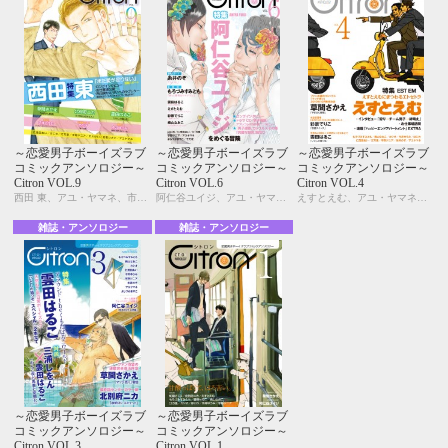
～恋愛男子ボーイズラブ
～恋愛男子ボーイズラブ
～恋愛男子ボーイズラブ
コミックアンソロジー～
コミックアンソロジー～
コミックアンソロジー～
Citron VOL.9
Citron VOL.6
Citron VOL.4
西田 東、アユ・ヤマネ、市川けい、今井ゆうみ、宇野ジニア、えすとえむ、カシオ、北別府ニカ、草間さかえ、雲田はるこ、汀 万里、名取いさと、仁茂田あい、はにわ
阿仁谷ユイジ、アユ・ヤマネ、糸井のぞ、宇野ジニア、えすとえむ、雲田はるこ、彩景でりこ、汀 万里、仁茂田あい、はにわ、モモ花、桃山なおこ、もろづみすみとも、よしづかまやこ
えすとえむ、アユ・ヤマネ、糸井のぞ、今井ゆうみ、宇野ジニア、カシオ、草間さかえ、雲田はるこ、彩景でりこ、汀 万里、仁茂田あい、はにわ、桃山なおこ、もろづみすみとも
雑誌・アンソロジー
雑誌・アンソロジー
～恋愛男子ボーイズラブ
～恋愛男子ボーイズラブ
コミックアンソロジー～
コミックアンソロジー～
Citron VOL.3
Citron VOL.1