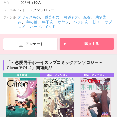
1,026円（税込）
定価
シトロンアンソロジー
レーベル
オフィスもの
、
職業もの
、
極道もの
、
親友
、
幼馴染
ジャンル
み
、
年の差
、
年下攻
、
オヤジ
、
ヘタレ攻
、
甘々
、
ラブ
コメ
、
ハードボイルド
購入する
アンケート
「～恋愛男子ボーイズラブコミックアンソロジー～
Citron VOL.2」関連商品
電子書籍
雑誌・アンソロジー
雑誌・アンソロジー