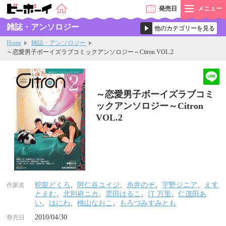
発売
日
メニュー
雑誌・アンソロジー
Home
雑誌・アンソロジー
～恋愛男子ボーイズラブコミックアンソロジー～Citron VOL.2
～恋愛男子ボーイズラブコミ
ックアンソロジー～Citron
VOL.2
蛇龍どくろ
、
阿仁谷ユイジ
、
糸井のぞ
、
宇野ジニア
、
えす
作家名
とえむ
、
北別府ニカ
、
雲田はるこ
、
汀 万里
、
仁茂田あ
い
、
はにわ
、
桃山なおこ
、
もろづみすみとも
2010/04/30
発売日