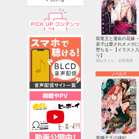
SNS一覧
双竜王と運命の花嫁 
皇子は愛されオメガ
堕ちる～【イラスト
り】
眉山さくら、石田惠美
ノベルズ
特設ページ
黒獅子王の隷妃