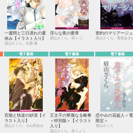
10月
SUN
MON
TUE
WED
THU
FRI
SAT
1
2
3
4
5
6
7
8
9
10
11
12
13
14
15
16
17
ラ
一週間と三日遅れの夏
淫らな夜の蜜香
密約のマリアージュ
18
19
20
21
22
23
24
眉山さくら、環 レン
眉山さくら、香坂あき
休み【イラスト入り】
眉山さくら、氷栗 優
25
26
27
28
29
30
31
電子書籍
電子書籍
電子書籍
官能と快楽の砂漠【イ
王太子の華麗なる略奪
恋やみの花盗人＜電
ラスト入り】
＜特別版＞【イラスト
限定＞
眉山さくら、小山田あみ
眉山さくら
入り】
眉山さくら、汞りょう