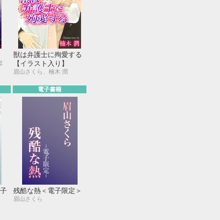
獣は弁護士に殉愛する
ほ
【イラスト入り】
眉山さくら、楠木 潤
電子書籍
子
残酷な熱＜電子限定＞
眉山さくら