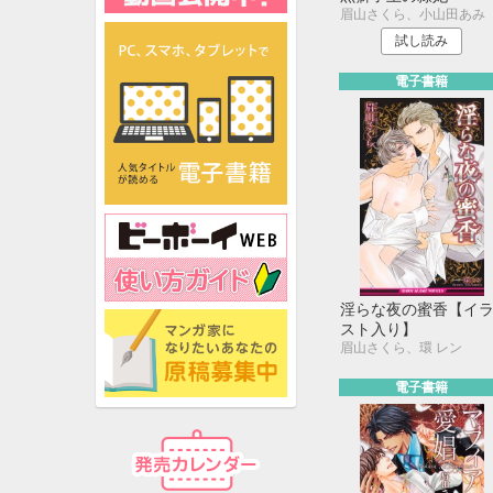
眉山さくら、小山田あみ
試し読み
電子書籍
淫らな夜の蜜香【イ
スト入り】
眉山さくら、環 レン
電子書籍