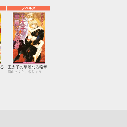
ノベルズ
る
王太子の華麗なる略奪
眉山さくら、汞りょう