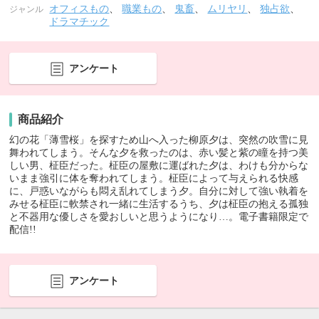
オフィスもの
、
職業もの
、
鬼畜
、
ムリヤリ
、
独占欲
、
ジャンル
ドラマチック
アンケート
商品紹介
幻の花「薄雪桜」を探すため山へ入った柳原夕は、突然の吹雪に見
舞われてしまう。そんな夕を救ったのは、赤い髪と紫の瞳を持つ美
しい男、柾臣だった。柾臣の屋敷に運ばれた夕は、わけも分からな
いまま強引に体を奪われてしまう。柾臣によって与えられる快感
に、戸惑いながらも悶え乱れてしまう夕。自分に対して強い執着を
みせる柾臣に軟禁され一緒に生活するうち、夕は柾臣の抱える孤独
と不器用な優しさを愛おしいと思うようになり…。電子書籍限定で
配信!!
アンケート