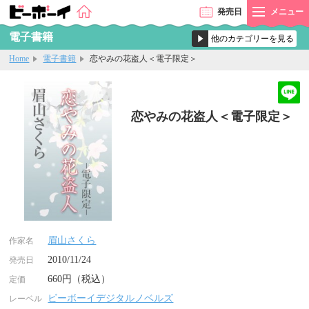
発売
日
メニュー
電子書籍
Home
電子書籍
恋やみの花盗人＜電子限定＞
恋やみの花盗人＜電子限定＞
眉山さくら
作家名
2010/11/24
発売日
660円（税込）
定価
ビーボーイデジタルノベルズ
レーベル