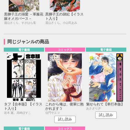
黒獅子王の溺愛 －軍服花
黒獅子王の隷妃【イラス
嫁オメガバース－
ト入り】
眉山さくら、すがはら竜
眉山さくら、小山田あみ
同じジャンルの商品
電子書籍
コミックス
電子書籍
タフ【合本版】【イラス
これから俺は、後輩に抱
魅せられて【単行本版】
ト入り】
かれます 5
あさぎり夕
岩本 薫、高崎ぼすこ
佳門サエコ
試し読み
試し読み
電子書籍
コミックス