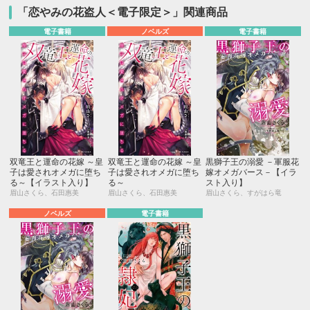
「恋やみの花盗人＜電子限定＞」関連商品
電子書籍
ノベルズ
電子書籍
双竜王と運命の花嫁 ～皇
双竜王と運命の花嫁 ～皇
黒獅子王の溺愛 －軍服花
子は愛されオメガに堕ち
子は愛されオメガに堕ち
嫁オメガバース－【イラ
る～【イラスト入り】
る～
スト入り】
眉山さくら、石田惠美
眉山さくら、石田惠美
眉山さくら、すがはら竜
ノベルズ
電子書籍