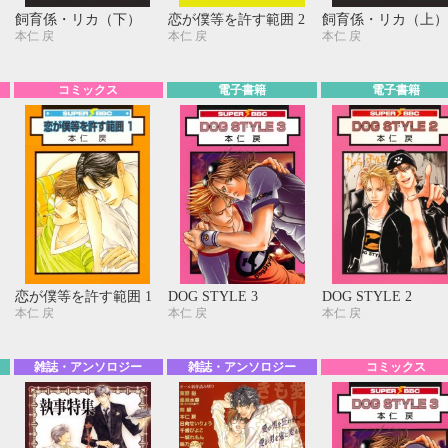
飼育係・リカ（下）
恋が僕等を許す範囲 2
飼育係・リカ（上）
10月
本仁 戻
本仁 戻
本仁 戻
SUN
MON
TUE
WED
THU
FRI
SAT
1
2
3
4
5
6
7
8
9
10
コミックス
電子書籍
電子書籍
11
12
13
14
15
16
17
18
19
20
21
22
23
24
25
26
27
28
29
30
31
恋が僕等を許す範囲 1
DOG STYLE 3
DOG STYLE 2
本仁 戻
本仁 戻
本仁 戻
雑誌・アンソロジー
雑誌・アンソロジー
コミックス