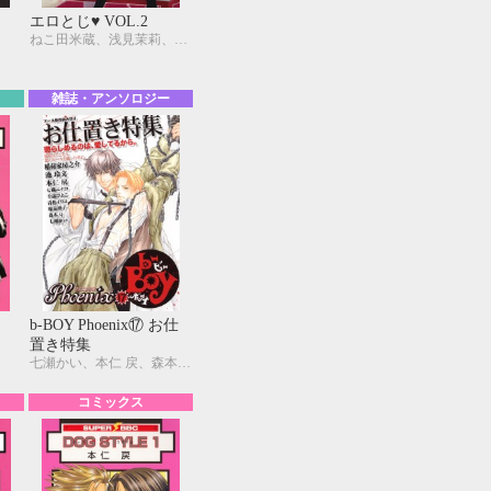
エロとじ♥ VOL.2
ねこ田米蔵、浅見茉莉、いとう由貴、桂生青依、川唯東子、かわい有美子、国枝彩香、愁堂れな、高尾理一、玉木ゆら、遠野春日、中原一也、花郎藤子、藤森ちひろ、ふゆの仁子、みなみ遥、夜光 花、夢乃咲実、小山田あみ、一馬友巳、北上れん、草間さかえ、佐々木久美子、実相寺紫子、巴 里、直野儚羅、町屋はとこ、松本テマリ、南月ゆう、みろくことこ、本仁 戻、わたなべあじあ、円陣闇丸
雑誌・アンソロジー
b-BOY Phoenix⑰ お仕
置き特集
七瀬かい、本仁 戻、森本 Q、青色イリコ、池 玲文、和泉棒子、稲荷家房之介、千歳ぴよこ、七織ニナコ
コミックス