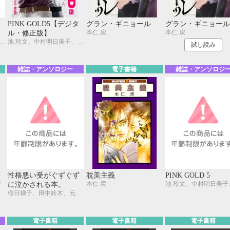
PINK GOLD5【デジタ
グラン・ギニョール
グラン・ギニョール
本仁 戻
本仁 戻
ル・修正版】
こう、御景 椿、石田 要、せら、ひなこ、座裏屋蘭丸、相葉キョウコ、柊みずか、灰崎めじろ、本仁 戻
池 玲文、中村明日美子、大和名瀬、みなみ遥、藤崎こう、御景 椿、石田 要、せら、ひなこ、座裏屋蘭丸、相葉キョウコ、柊みずか、灰崎めじろ、本仁 戻
試し読み
雑誌・アンソロジー
電子書籍
雑誌・アンソロジ
ず
性格悪い受がぐずぐず
耽美主義
PINK GOLD 5
本仁 戻
デ
に泣かされる本。
桜日梯子、田中鈴木、元ハルヒラ、みなみ遥、金井 桂、本仁 戻、鳴坂リン、毎時、一二三もげぞう、霧間もっこり、猿和香ちみ
ン、毎時、一二三もげぞう、霧間もっこり、猿和香ちみ
電子書籍
電子書籍
電子書籍