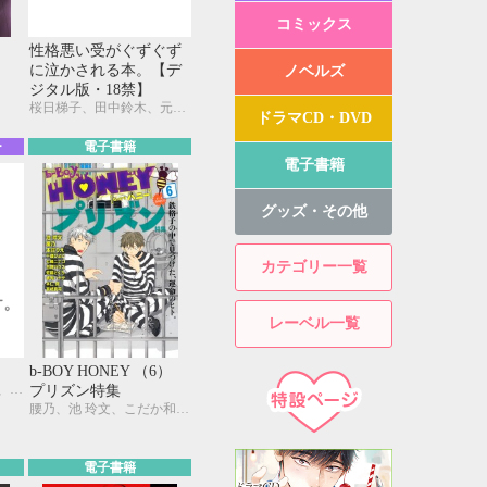
コミックス
性格悪い受がぐずぐず
に泣かされる本。【デ
ノベルズ
ジタル版・18禁】
桜日梯子、田中鈴木、元ハルヒラ、みなみ遥、金井 桂、本仁 戻、鳴坂リン、毎時、一二三もげぞう、霧間もっこり、猿和香ちみ
ドラマCD・DVD
ー
電子書籍
電子書籍
グッズ・その他
カテゴリー一覧
レーベル一覧
b-BOY HONEY （6）
池 玲文、中村明日美子、大和名瀬、みなみ遥、藤崎こう、御景 椿、石田 要、せら、ひなこ、座裏屋蘭丸、相葉キョウコ、柊みずか、灰崎めじろ、本仁 戻
プリズン特集
腰乃、池 玲文、こだか和麻、本庄りえ、千歳ぴよこ、七織ニナコ、日野ガラス、蛇龍どくろ、琥狗ハヤテ、本仁 戻、真枝真弓
電子書籍