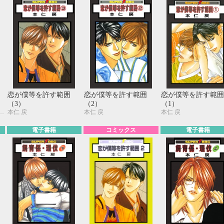
リ
恋が僕等を許す範囲
恋が僕等を許す範囲
恋が僕等を許す範囲
（3）
（2）
（1）
千歳ぴよこ、七織ニナコ、日野ガラス、蛇龍どくろ、琥狗ハヤテ、本仁 戻、真枝真弓
本仁 戻
本仁 戻
本仁 戻
電子書籍
コミックス
電子書籍