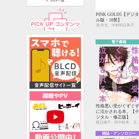
SNS一覧
PINK GOLD5【デジタ
ル版・18禁】
池 玲文、中村明日美子、大和名瀬、みなみ遥、藤崎
電子書籍
特設ページ
性格悪い受がぐずぐ
に泣かされる本。【
ジタル・修正版】
桜日梯子、田中鈴木、元ハルヒラ、みなみ遥、金井 桂、本仁 戻、鳴坂リ
雑誌・アンソロジー