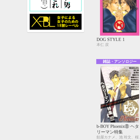
DOG STYLE 1
本仁 戻
雑誌・アンソロジー
b-BOY Phoenix⑧ ヘタ
リーマン特集
飴屋カナメ、池 玲文、桜木あやん、しお