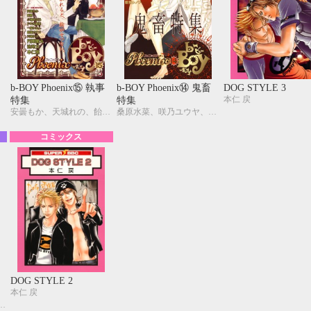
b-BOY Phoenix⑮ 執事
b-BOY Phoenix⑭ 鬼畜
DOG STYLE 3
本仁 戻
特集
特集
安曇もか、天城れの、飴屋カナメ、池 玲文、一城れもん、円陣闇丸、小鳩めばる、剣 解、ドキ丸胸男、本仁 戻
桑原水菜、咲乃ユウヤ、千歳ぴよこ、剣 解、東野 裕、日向せいりょう、本仁 戻、藍音シノブ、一城れもん、佐々木久美子
コミックス
DOG STYLE 2
本仁 戻
べり由生、切内ぽろり、千歳ぴよこ、藤崎こう、富士山ひょうた、町屋はとこ、本仁 戻