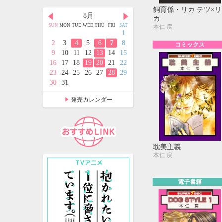
飼育係・リカ テツ×リ
月
8月
9月
カ
D
THU
FRI
SAT
SUN
MON
TUE
WED
THU
FRI
SAT
SUN
MON
TUE
WED
THU
FRI
SAT
本仁 戻
2
3
4
1
1
2
3
4
5
9
10
11
2
3
4
5
6
7
8
6
7
8
9
10
11
12
コミックス
5
16
17
18
9
10
11
12
13
14
15
13
14
15
16
17
18
19
2
23
24
25
16
17
18
19
20
21
22
20
21
22
23
24
25
26
9
30
31
23
24
25
26
27
28
29
27
28
29
30
30
31
発売カレンダー
耽美主義
本仁 戻
電子書籍