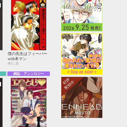
僕の先生はフィーバー
with本マン
本仁 戻
雑誌・アンソロジー