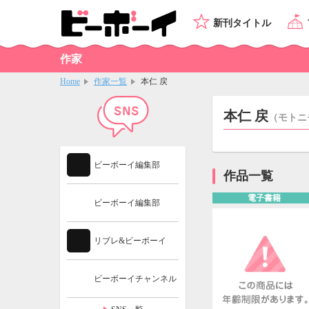
新刊タイトル
作家
Home
作家一覧
本仁 戻
本仁 戻
（モトニ
ビーボーイ編集部
作品一覧
電子書籍
ビーボーイ編集部
リブレ&ビーボーイ
ビーボーイチャンネル