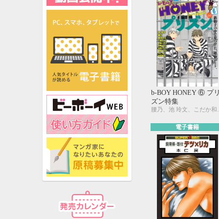
b-BOY HONEY ⑥ プ
ズン特集
腰乃、池 玲文、こだか和麻、本庄りえ、
電子書籍