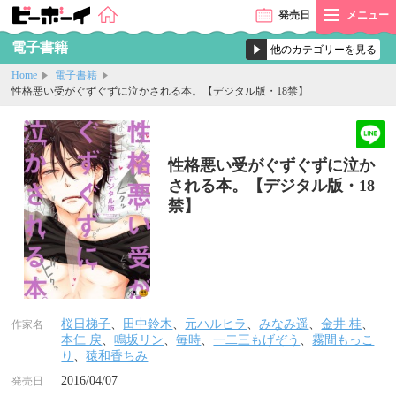
発売
日
メニュー
電子書籍
Home
電子書籍
性格悪い受がぐずぐずに泣かされる本。【デジタル版・18禁】
性格悪い受がぐずぐずに泣か
される本。【デジタル版・18
禁】
桜日梯子
、
田中鈴木
、
元ハルヒラ
、
みなみ遥
、
金井 桂
、
作家名
本仁 戻
、
鳴坂リン
、
毎時
、
一二三もげぞう
、
霧間もっこ
り
、
猿和香ちみ
2016/04/07
発売日