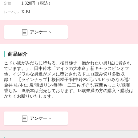
1,320円（税込）
定価
X-BL
レーベル
アンケート
商品紹介
ヒドい彼がみだらに堕ちる…桜日梯子「抱かれたい男1位に脅され
ています。」、田中鈴木「アイツの大本命」新キャラスピンオフ
他、イジワルな男達がメスに堕とされるドエロ読み切り多数収
録！ 【ラインナップ】桜日梯子/田中鈴木/元ハルヒラ/みなみ遥/
金井 桂/本仁 戻/鳴坂リン/毎時/一二三もげぞう/霧間もっこり/猿和
香ちみ ※紙本は完売しております。18歳未満の方の購入・購読は
かたくお断りいたします。
アンケート