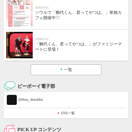
2026/07/21
ソウルで「鯛代くん、君ってやつは。」単独カ
フェ開催中♡
2026/07/21
「鯛代くん、君ってやつは。」がファミリーマ
ートに登場！
一覧
ビーボーイ電子部
@bboy_denshibu
SNS一覧
PICK UP コンテンツ