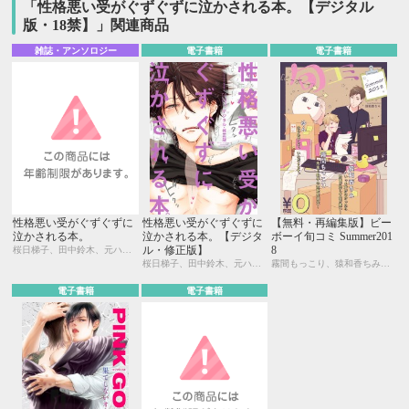
「性格悪い受がぐずぐずに泣かされる本。【デジタル
版・18禁】」関連商品
雑誌・アンソロジー
電子書籍
電子書籍
性格悪い受がぐずぐずに
性格悪い受がぐずぐずに
【無料・再編集版】ビー
泣かされる本。
泣かされる本。【デジタ
ボーイ旬コミ Summer201
ル・修正版】
8
桜日梯子、田中鈴木、元ハルヒラ、みなみ遥、金井 桂、本仁 戻、鳴坂リン、毎時、一二三もげぞう、霧間もっこり、猿和香ちみ
桜日梯子、田中鈴木、元ハルヒラ、みなみ遥、金井 桂、本仁 戻、鳴坂リン、毎時、一二三もげぞう、霧間もっこり、猿和香ちみ
霧間もっこり、猿和香ちみ、ゆん
電子書籍
電子書籍