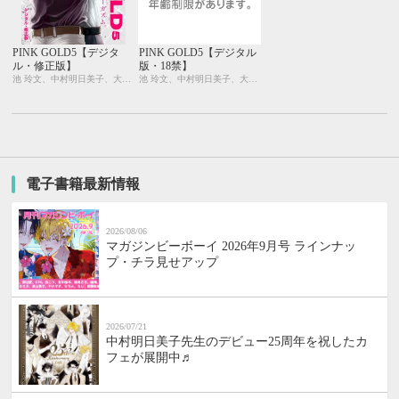
PINK GOLD5【デジタ
PINK GOLD5【デジタル
ル・修正版】
版・18禁】
池 玲文、中村明日美子、大和名瀬、みなみ遥、藤崎こう、御景 椿、石田 要、せら、ひなこ、座裏屋蘭丸、相葉キョウコ、柊みずか、灰崎めじろ、本仁 戻
池 玲文、中村明日美子、大和名瀬、みなみ遥、藤崎こう、御景 椿、石田 要、せら、ひなこ、座裏屋蘭丸、相葉キョウコ、柊みずか、灰崎めじろ、本仁 戻
電子書籍最新情報
2026/08/06
マガジンビーボーイ 2026年9月号 ラインナッ
プ・チラ見せアップ
2026/07/21
中村明日美子先生のデビュー25周年を祝したカ
フェが展開中♬