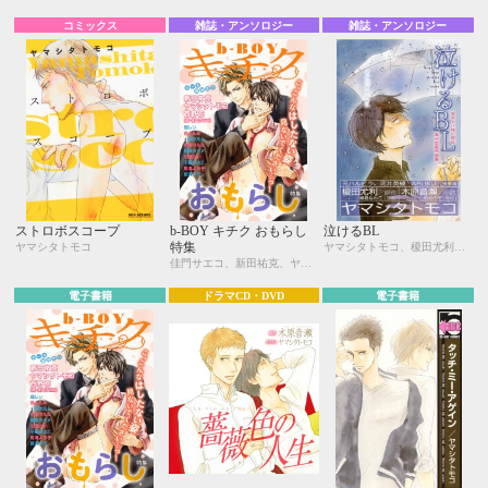
コミックス
雑誌・アンソロジー
雑誌・アンソロジー
ストロボスコープ
b-BOY キチク おもらし
泣けるBL
特集
ヤマシタトモコ
ヤマシタトモコ、榎田尤利、峰島なわこ、木原音瀬、糸井のぞ、元ハルヒラ、河井英槻、ARUKU、モモ花
佳門サエコ、新田祐克、ヤマシタトモコ、西野 花、環 レン、魚ともみ、一城れもん、小池マルミ、飴屋カナメ、七瀬かい、千歳ぴよこ、鳥海よう子、紙屋メモ
電子書籍
ドラマCD・DVD
電子書籍