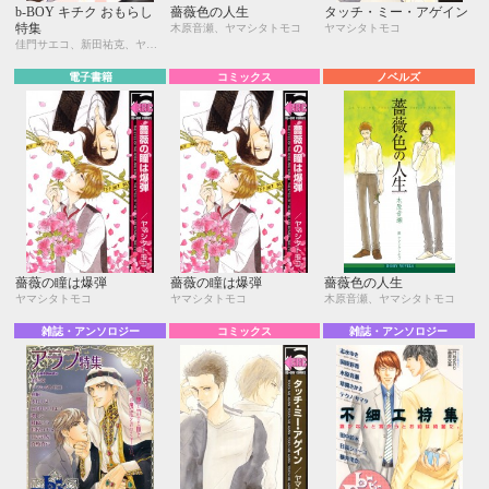
b-BOY キチク おもらし
薔薇色の人生
タッチ・ミー・アゲイン
特集
木原音瀬、ヤマシタトモコ
ヤマシタトモコ
佳門サエコ、新田祐克、ヤマシタトモコ、西野 花、環 レン、魚ともみ、一城れもん、小池マルミ、飴屋カナメ、七瀬かい、千歳ぴよこ、鳥海よう子、紙屋メモ
電子書籍
コミックス
ノベルズ
薔薇の瞳は爆弾
薔薇の瞳は爆弾
薔薇色の人生
ヤマシタトモコ
ヤマシタトモコ
木原音瀬、ヤマシタトモコ
雑誌・アンソロジー
コミックス
雑誌・アンソロジー