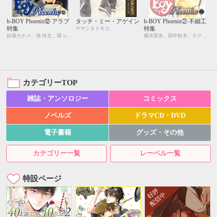
b-BOY Phoenix⑫ アラブ
タッチ・ミー・アゲイン
b-BOY Phoenix② 不細工
特集
特集
ヤマシタトモコ
飴屋カナメ、池 玲文、環 レン、剣 解、日向せいりょう、日吉丸晃、藤崎こう、本庄りえ、真枝真弓、ヤマシタトモコ
横井里奈、田中鈴木、テクノサマタ、日高ショーコ、国枝彩香、木原音瀬、志水ゆき、草間さかえ、ヤマシタトモコ
カテゴリーTOP
雑誌・アンソロジー
コミックス
ノベルズ
ドラマCD・DVD
電子書籍
グッズ・その他
カテゴリー一覧
レーベル一覧
特設ページ