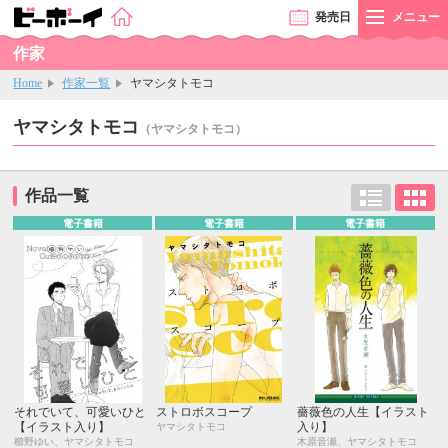
発売
日
メニュー
作家
Home
作家一覧
ヤマシタトモコ
ヤマシタトモコ
（ヤマシタトモコ）
作品一覧
電子書籍
電子書籍
電子書籍
それでいて、可愛いひと
ストロボスコープ
薔薇色の人生【イラスト
【イラスト入り】
入り】
ヤマシタトモコ
櫛野ゆい、ヤマシタトモコ
木原音瀬、ヤマシタトモコ