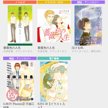
ノベルズ
ドラマCD・DVD
雑誌・アンソロジー
薔薇色の人生
薔薇色の人生
泣けるBL
木原音瀬、ヤマシタトモコ
木原音瀬、ヤマシタトモコ
ヤマシタトモコ、榎田尤利、峰島なわこ、木原音瀬、糸井のぞ、元ハルヒラ、河井英槻、ARUKU、モモ花
雑誌・アンソロジー
電子書籍
b-BOY Phoenix② 不細工
KISS 30【イラスト入
特集
り】