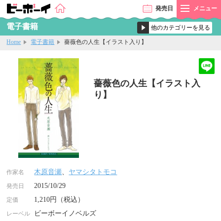
発売
日
メニュー
電子書籍
Home
電子書籍
薔薇色の人生【イラスト入り】
薔薇色の人生【イラスト入
り】
木原音瀬
、
ヤマシタトモコ
作家名
2015/10/29
発売日
1,210円（税込）
定価
ビーボーイノベルズ
レーベル