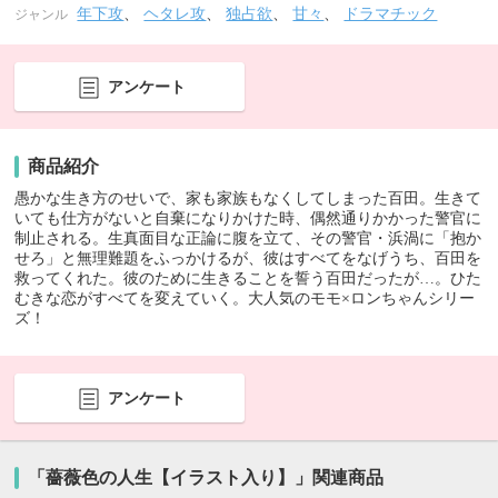
年下攻
、
ヘタレ攻
、
独占欲
、
甘々
、
ドラマチック
ジャンル
アンケート
商品紹介
愚かな生き方のせいで、家も家族もなくしてしまった百田。生きて
いても仕方がないと自棄になりかけた時、偶然通りかかった警官に
制止される。生真面目な正論に腹を立て、その警官・浜渦に「抱か
せろ」と無理難題をふっかけるが、彼はすべてをなげうち、百田を
救ってくれた。彼のために生きることを誓う百田だったが…。ひた
むきな恋がすべてを変えていく。大人気のモモ×ロンちゃんシリー
ズ！
アンケート
「薔薇色の人生【イラスト入り】」関連商品