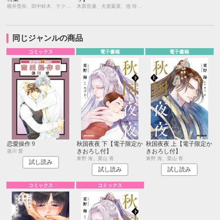
横井里奈、田中鈴木、テクノサマタ、日高ショーコ、国枝彩香、木原音瀬、志水ゆき、草間さかえ、ヤマシタトモコ
木原音瀬、犬居葉菜、池 玲文、昼寝シアン
同じジャンルの商品
コミックス
電子書籍
電子書籍
恋愛操作 9
秋国夜夜 下【電子限定か
秋国夜夜 上【電子限定か
きおろし付】
きおろし付】
蓮川 愛
東野 海、栗山 青
東野 海、栗山 青
試し読み
試し読み
試し読み
コミックス
コミックス