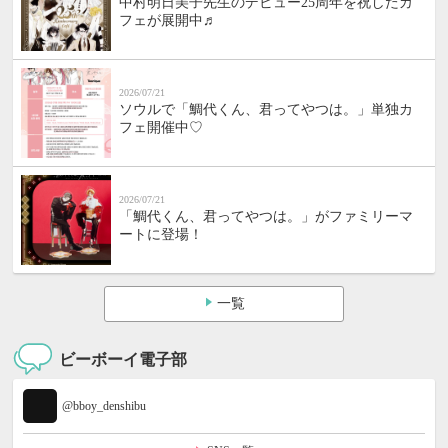
中村明日美子先生のデビュー25周年を祝したカ
フェが展開中♬
2026/07/21
ソウルで「鯛代くん、君ってやつは。」単独カ
フェ開催中♡
2026/07/21
「鯛代くん、君ってやつは。」がファミリーマ
ートに登場！
一覧
ビーボーイ電子部
@bboy_denshibu