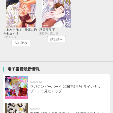
これから俺は、後輩に抱
秋国夜夜 下
かれます 5
東野 海、栗山 青
佳門サエコ
試し読み
試し読み
電子書籍最新情報
2026/08/06
マガジンビーボーイ 2026年9月号 ラインナッ
プ・チラ見せアップ
2026/07/21