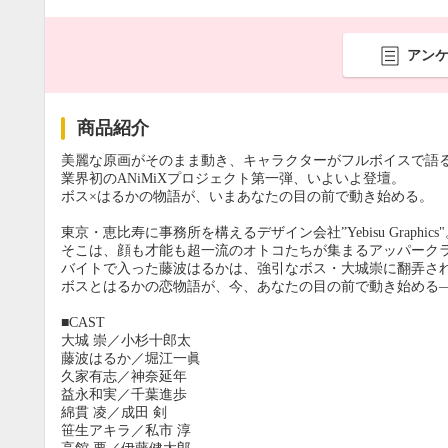
アン
商品紹介
美麗な原画がそのまま動き、キャラクターがフルボイスで語
業界初のANiMiXプロジェクト第一弾、いよいよ登壇。
ボス×はるかの物語が、いまあなたの目の前で動き始める。
東京・恵比寿に事務所を構えるデザイン会社”Yebisu Graphics
そこは、顔も才能も超一流のオトコたちが集まるアッパーク
バイトで入った藤波はるかは、強引なボス・大城崇に翻弄さ
ボスとはるかの恋物語が、今、あなたの目の前で動き始める
■CAST
大城 崇／小杉十郎太
藤波はるか／堀江一眞
久家有志／神奈延年
益永和実／千葉進歩
綿貫 凌／成田 剣
笹生アキラ／私市 淳