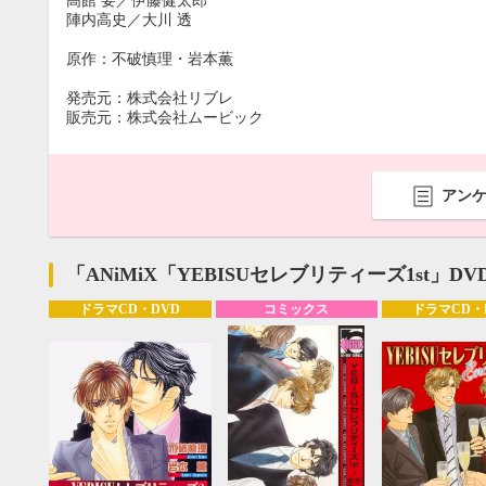
高館 要／伊藤健太郎
陣内高史／大川 透
原作：不破慎理・岩本薫
発売元：株式会社リブレ
販売元：株式会社ムービック
アン
「ANiMiX「YEBISUセレブリティーズ1st」D
ドラマCD・DVD
コミックス
ドラマCD・
9月
SUN
MON
TUE
WED
THU
FRI
SAT
SUN
MON
TUE
1
2
3
4
5
6
7
8
9
10
11
12
4
5
6
13
14
15
16
17
18
19
11
12
13