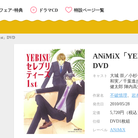
フェア･特典
ドラマCD
特設ページ一覧
st」DVD
ANiMiX「Y
DVD
大城 崇／小杉
キャスト
和実／千葉進歩
健太郎 陣内高
不破慎理
、
岩
作家名
2010/05/28
発売日
5,720円（税
定価
DVD1枚組
仕様
ANiMiX
レーベル