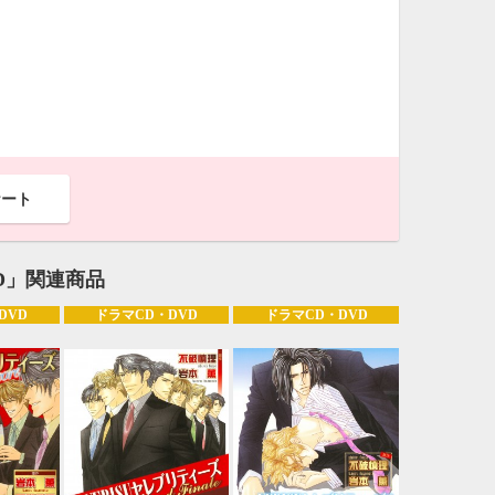
ケート
VD」関連商品
DVD
ドラマCD・DVD
ドラマCD・DVD
10月
WED
THU
FRI
SAT
1
2
3
7
8
9
10
14
15
16
17