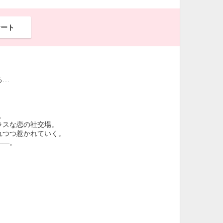
ケート
る…
"。
ラスな恋の社交場。
れつつ惹かれていく。
――。