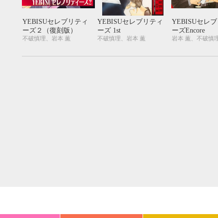
20
21
22
23
24
25
26
18
19
20
27
28
29
30
25
26
27
YEBISUセレブリティ
YEBISUセレブリティ
YEBISUセレ
ーズ２（復刻版）
ーズ 1st
ーズEncore
不破慎理、岩本 薫
不破慎理、岩本 薫
岩本 薫、不破慎