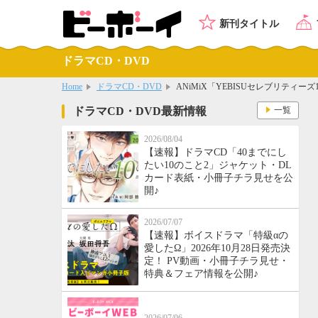
新刊タイトル
ドラマCD・DVD
Home
ドラマCD・DVD
ANiMiX「YEBISUセレブリティーズ1
ドラマCD・DVD最新情報
一覧
2026/08/04
【速報】ドラマCD「40までにし
たい10のこと2」ジャケット・DL
カード表紙・小冊子チラ見せを公
開♪
2026/07/07
【速報】ボイスドラマ「特級αの
愛したΩ」2026年10月28日発売決
定！ PV動画・小冊子チラ見せ・
特典＆フェア情報を公開♪