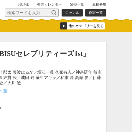
HOME
発売
カレンダー
SNS一覧
原稿募集
ジャンル
作家一覧
EBISUセレブリティーズ1st」
十郎太 藤波はるか／堀江一眞 久家有志／神奈延年 益永
 綿貫 凌／成田 剣 笹生アキラ／私市 淳 高館 要／伊藤
史／大川 透
本 薫
込）