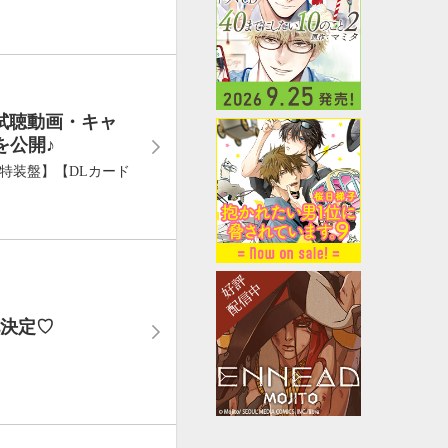
」試聴動画・キャ
を公開♪
【特装盤】【DLカード
化決定♡