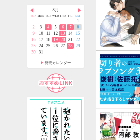
月
8月
9月
D
THU
FRI
SAT
SUN
MON
TUE
WED
THU
FRI
SAT
SUN
MON
TUE
WED
THU
FRI
SAT
2
3
4
1
1
2
3
4
5
9
10
11
2
3
4
5
6
7
8
6
7
8
9
10
11
12
5
16
17
18
9
10
11
12
13
14
15
13
14
15
16
17
18
19
2
23
24
25
16
17
18
19
20
21
22
20
21
22
23
24
25
26
9
30
31
23
24
25
26
27
28
29
27
28
29
30
30
31
発売カレンダー