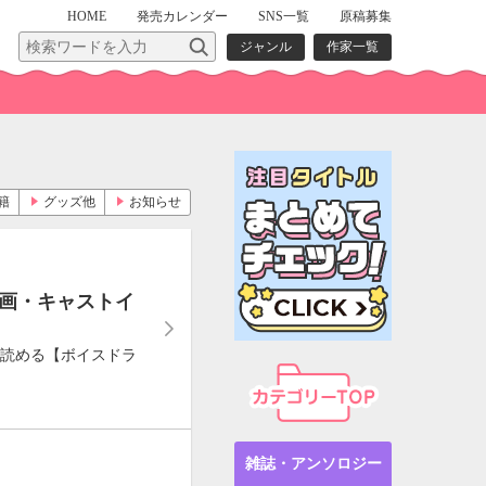
HOME
発売
カレンダー
SNS一覧
原稿募集
ジャンル
作家一覧
籍
グッズ他
お知らせ
動画・キャストイ
が読める【ボイスドラ
雑誌・アンソロジー