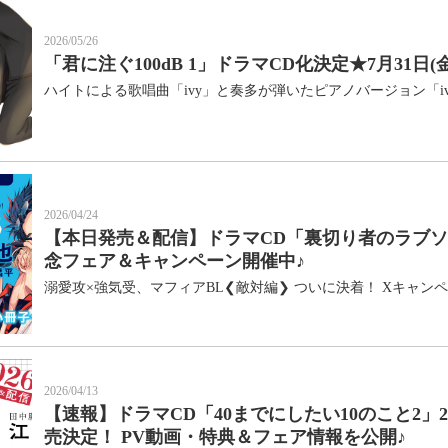
10月
2026/05/26
SUN
MON
TUE
WED
THU
FRI
SAT
「君に注ぐ100dB 1」ドラマCD化決定★7月31日(
1
2
3
4
5
6
7
8
9
10
ハイトによる歌唱曲「ivy」と奏多が弾いたピアノバージョン「i
11
12
13
14
15
16
17
18
19
20
21
22
23
24
25
26
27
28
29
30
31
2026/04/24
【本日発売＆配信】ドラマCD「裏切り者のラブソ
念フェア＆キャンペーン開催中♪
溺愛攻×強気受、マフィアBL❮敵対編❯ ついに決着！ Xキャン
2026/04/13
【速報】ドラマCD「40までにしたい10のこと2」20
売決定！ PV動画・特典＆フェア情報を公開♪