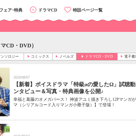
フェア･特典
ドラマCD
特設ページ一覧
マCD・DVD）
アンソロジー
コミックス
ノベルズ
ドラマCD・DVD
電子書
2026/08/07
【新着】ボイスドラマ「特級αの愛したΩ」試聴
ンタビュー＆写真・特典画像を公開♪
幸福と葛藤のオメガバース！ 神波アユミ描き下ろし12Pマンガ
カテゴリーTOP
マ（シリアルコード入りマンガ小冊子版）】で登場！