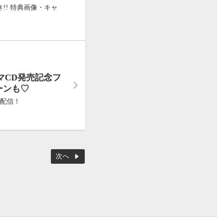
!! 特典画像・キャ
マCD発売記念フ
ーンも♡
＆配信！
次へ