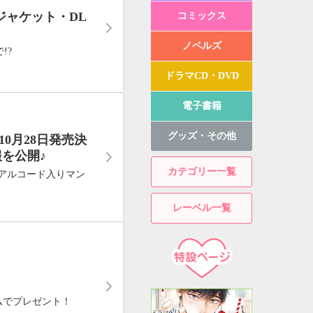
ジャケット・DL
コミックス
ノベルズ
!?
ドラマCD・DVD
電子書籍
グッズ・その他
0月28日発売決
を公開♪
カテゴリー一覧
リアルコード入りマン
レーベル一覧
ムでプレゼント！