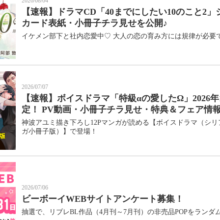
2026/08/04
【速報】ドラマCD「40までにしたい10のこと2」
カード表紙・小冊子チラ見せを公開♪
イケメン部下と社内恋愛中♡ 大人の恋の育み方には規律が必要で
2026/07/07
【速報】ボイスドラマ「特級αの愛したΩ」2026年1
定！ PV動画・小冊子チラ見せ・特典＆フェア情報
神波アユミ描き下ろし12Pマンガが読める【ボイスドラマ（シ
ガ小冊子版）】で登場！
2026/07/06
ビーボーイWEBサイトアンケート募集！
抽選で、リブレBL作品（4月刊～7月刊）の非売品POPをランダ