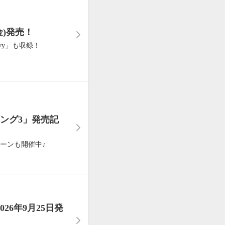
金)発売！
vy」も収録！
ング3」発売記
ペーンも開催中♪
26年9月25日発