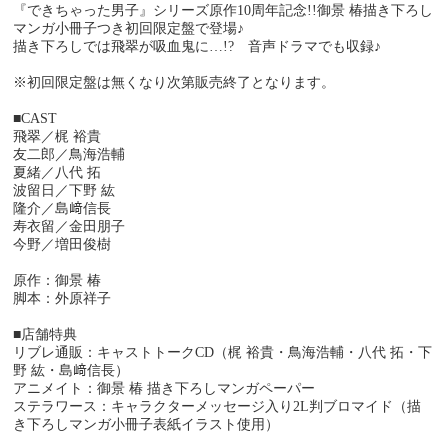
『できちゃった男子』シリーズ原作10周年記念!!御景 椿描き下ろし
マンガ小冊子つき初回限定盤で登場♪
描き下ろしでは飛翠が吸血鬼に…!? 音声ドラマでも収録♪
※初回限定盤は無くなり次第販売終了となります。
■CAST
飛翠／梶 裕貴
友二郎／鳥海浩輔
夏緒／八代 拓
波留日／下野 紘
隆介／島﨑信長
寿衣留／金田朋子
今野／増田俊樹
原作：御景 椿
脚本：外原祥子
■店舗特典
リブレ通販：キャストトークCD（梶 裕貴・鳥海浩輔・八代 拓・下
野 紘・島﨑信長）
アニメイト：御景 椿 描き下ろしマンガペーパー
ステラワース：キャラクターメッセージ入り2L判ブロマイド（描
き下ろしマンガ小冊子表紙イラスト使用）