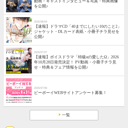
動画・キャストインタビュー＆写真・特典画像
を公開♪
2026/08/04
【速報】ドラマCD「40までにしたい10のこと2」
ジャケット・DLカード表紙・小冊子チラ見せを
公開♪
2026/07/07
【速報】ボイスドラマ「特級αの愛したΩ」2026
年10月28日発売決定！ PV動画・小冊子チラ見
せ・特典＆フェア情報を公開♪
2026/07/06
ビーボーイWEBサイトアンケート募集！
一覧