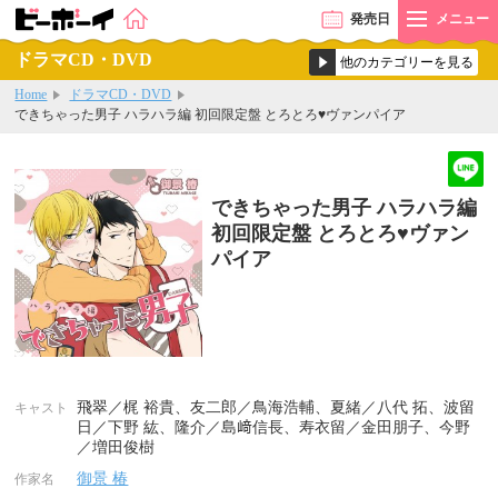
発売
日
メニュー
ドラマCD・DVD
Home
ドラマCD・DVD
できちゃった男子 ハラハラ編 初回限定盤 とろとろ♥ヴァンパイア
できちゃった男子 ハラハラ編
初回限定盤 とろとろ♥ヴァン
パイア
飛翠／梶 裕貴、友二郎／鳥海浩輔、夏緒／八代 拓、波留
キャスト
日／下野 紘、隆介／島﨑信長、寿衣留／金田朋子、今野
／増田俊樹
御景 椿
作家名