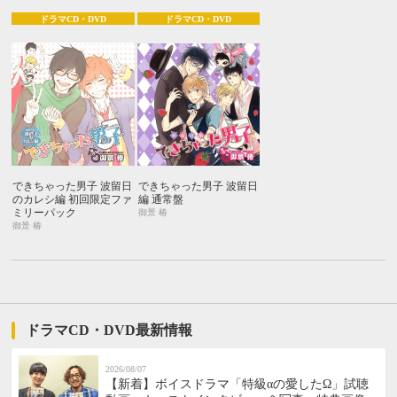
ドラマCD・DVD
ドラマCD・DVD
できちゃった男子 波留日
できちゃった男子 波留日
のカレシ編 初回限定ファ
編 通常盤
ミリーパック
御景 椿
御景 椿
ドラマCD・DVD最新情報
2026/08/07
【新着】ボイスドラマ「特級αの愛したΩ」試聴