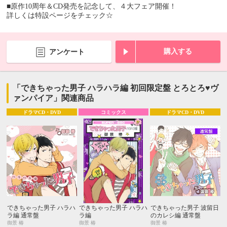
■原作10周年＆CD発売を記念して、４大フェア開催！
詳しくは特設ページをチェック☆
購入する
アンケート
「できちゃった男子 ハラハラ編 初回限定盤 とろとろ♥ヴ
ァンパイア」関連商品
ドラマCD・DVD
コミックス
ドラマCD・DVD
できちゃった男子 ハラハ
できちゃった男子 ハラハ
できちゃった男子 波留日
ラ編 通常盤
ラ編
のカレシ編 通常盤
御景 椿
御景 椿
御景 椿