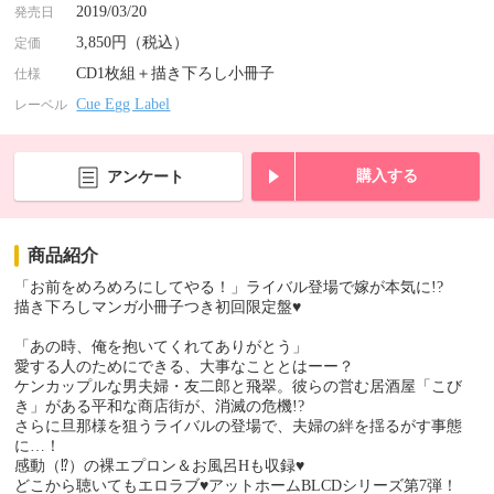
2019/03/20
発売日
3,850円（税込）
定価
CD1枚組＋描き下ろし小冊子
仕様
Cue Egg Label
レーベル
購入する
アンケート
商品紹介
「お前をめろめろにしてやる！」ライバル登場で嫁が本気に!?
描き下ろしマンガ小冊子つき初回限定盤♥
「あの時、俺を抱いてくれてありがとう」
愛する人のためにできる、大事なこととはーー？
ケンカップルな男夫婦・友二郎と飛翠。彼らの営む居酒屋「こび
き」がある平和な商店街が、消滅の危機!?
さらに旦那様を狙うライバルの登場で、夫婦の絆を揺るがす事態
に…！
感動（⁉）の裸エプロン＆お風呂Hも収録♥
どこから聴いてもエロラブ♥アットホームBLCDシリーズ第7弾！