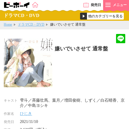
発売
日
メニュー
ドラマCD・DVD
Home
ドラマCD・DVD
嫌いでいさせて 通常盤
嫌いでいさせて 通常盤
雫斗／斉藤壮馬、葉月／増田俊樹、しずく／白石晴香、京
キャスト
介／中島ヨシキ
ひじき
作家名
2021/11/10
発売日