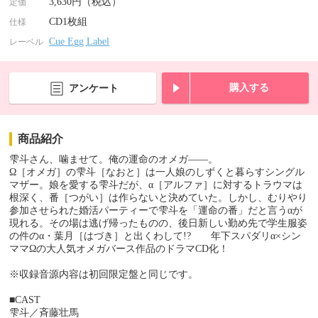
3,630円（税込）
定価
CD1枚組
仕様
Cue Egg Label
レーベル
購入する
アンケート
商品紹介
雫斗さん、噛ませて。俺の運命のオメガ――。
Ω［オメガ］の雫斗［なおと］は一人娘のしずくと暮らすシングル
マザー。娘を愛する雫斗だが、α［アルファ］に対するトラウマは
根深く、番［つがい］は作らないと決めていた。しかし、むりやり
参加させられた婚活パーティーで雫斗を「運命の番」だと言うαが
現れる。その場は逃げ帰ったものの、後日新しい勤め先で学生服姿
の件のα・葉月［はづき］と出くわして!? 年下スパダリα×シン
ママΩの大人気オメガバース作品のドラマCD化！
※収録音源内容は初回限定盤と同じです。
■CAST
雫斗／斉藤壮馬