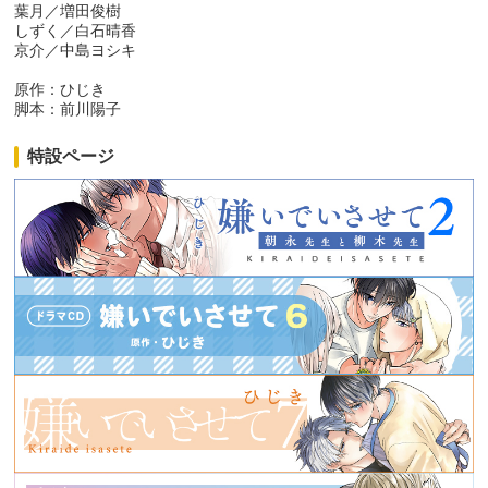
葉月／増田俊樹
しずく／白石晴香
京介／中島ヨシキ
原作：ひじき
脚本：前川陽子
特設ページ