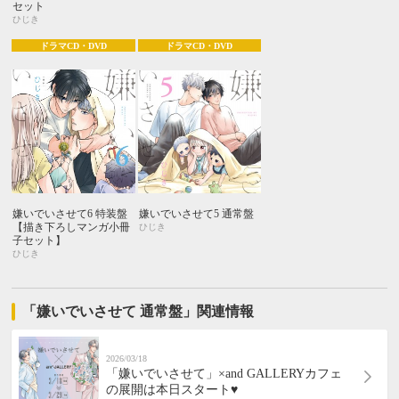
セット
ひじき
ドラマCD・DVD
ドラマCD・DVD
嫌いでいさせて6 特装盤
嫌いでいさせて5 通常盤
【描き下ろしマンガ小冊
ひじき
子セット】
ひじき
「嫌いでいさせて 通常盤」関連情報
2026/03/18
「嫌いでいさせて」×and GALLERYカフェ
の展開は本日スタート♥