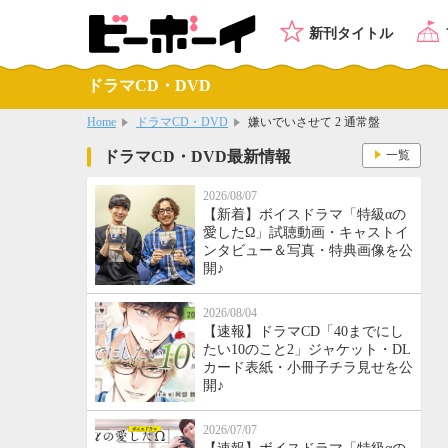
新刊タイトル
ドラマCD・DVD
Home
ドラマCD・DVD
嫌いでいさせて 2 通常盤
ドラマCD・DVD最新情報
一覧
2026/08/07
【新着】ボイスドラマ「特級αの
愛したΩ」試聴動画・キャストイ
ンタビュー＆写真・特典画像を公
開♪
2026/08/04
【速報】ドラマCD「40までにし
たい10のこと2」ジャケット・DL
カード表紙・小冊子チラ見せを公
開♪
2026/07/07