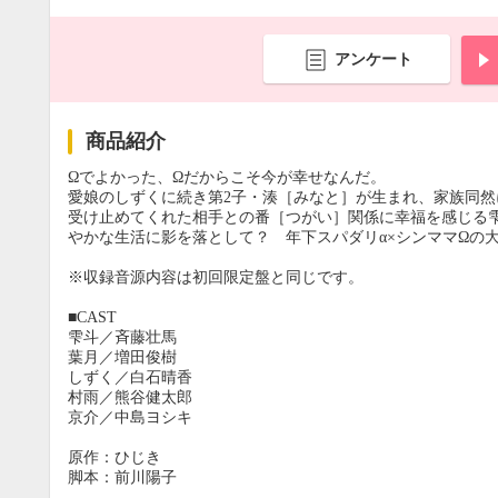
アンケート
商品紹介
Ωでよかった、Ωだからこそ今が幸せなんだ。
愛娘のしずくに続き第2子・湊［みなと］が生まれ、家族同
受け止めてくれた相手との番［つがい］関係に幸福を感じる
やかな生活に影を落として？ 年下スパダリα×シンママΩの大
※収録音源内容は初回限定盤と同じです。
■CAST
雫斗／斉藤壮馬
葉月／増田俊樹
しずく／白石晴香
村雨／熊谷健太郎
京介／中島ヨシキ
原作：ひじき
脚本：前川陽子