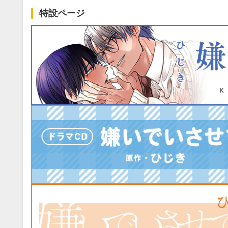
特設ページ
9月
SUN
MON
TUE
WED
THU
FRI
SAT
SUN
MON
TUE
1
2
3
4
5
6
7
8
9
10
11
12
4
5
6
13
14
15
16
17
18
19
11
12
13