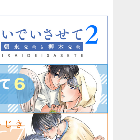
10月
WED
THU
FRI
SAT
1
2
3
7
8
9
10
14
15
16
17