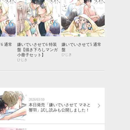
6 通常
嫌いでいさせて6 特装
嫌いでいさせて5 通常
盤【描き下ろしマンガ
盤
ひじき
小冊子セット】
ひじき
2026/03/10
本日発売「嫌いでいさせて マネと
響羽」試し読みも公開しました！