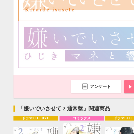
20
21
22
23
24
25
26
18
19
20
27
28
29
30
25
26
27
アンケート
「嫌いでいさせて 2 通常盤」関連商品
ドラマCD・DVD
コミックス
ドラマCD・