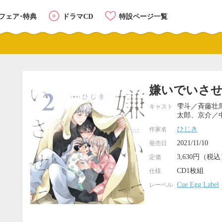
フェア･特典
ドラマCD
特設ページ一覧
嫌いでいさせて
雫斗／斉藤壮
キャスト
太郎、京介／
ひじき
作家名
2021/11/10
発売日
3,630円（税
定価
CD1枚組
仕様
Cue Egg Label
レーベル