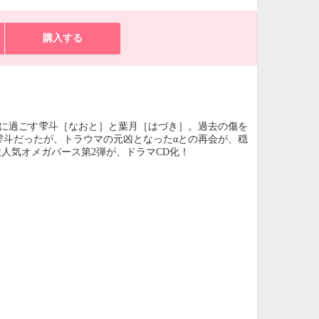
購入する
然に過ごす雫斗［なおと］と葉月［はづき］。過去の傷を
雫斗だったが、トラウマの元凶となったαとの再会が、穏
人気オメガバース第2弾が、ドラマCD化！