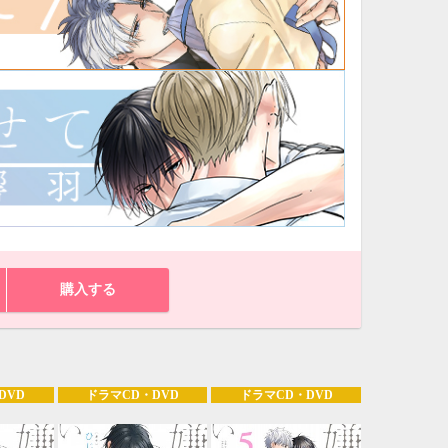
21
22
23
24
28
29
30
31
購入する
DVD
ドラマCD・DVD
ドラマCD・DVD