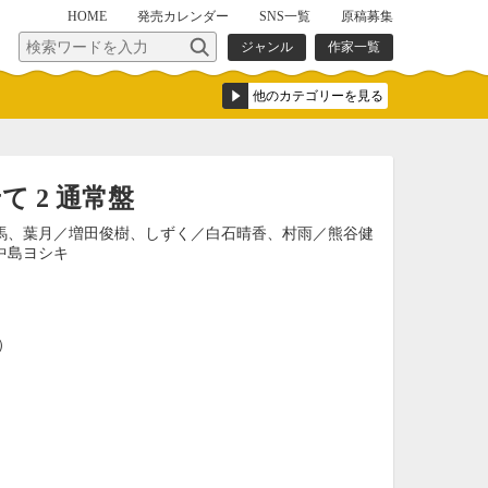
HOME
発売
カレンダー
SNS一覧
原稿募集
ジャンル
作家一覧
 2 通常盤
馬、葉月／増田俊樹、しずく／白石晴香、村雨／熊谷健
中島ヨシキ
込）