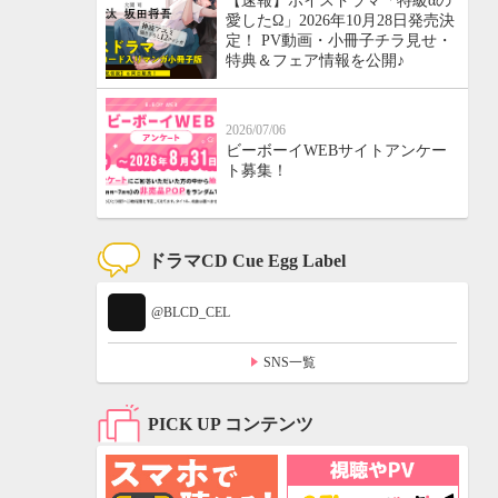
【速報】ボイスドラマ「特級αの
愛したΩ」2026年10月28日発売決
定！ PV動画・小冊子チラ見せ・
特典＆フェア情報を公開♪
2026/07/06
ビーボーイWEBサイトアンケー
ト募集！
ドラマCD Cue Egg Label
@BLCD_CEL
SNS一覧
PICK UP コンテンツ