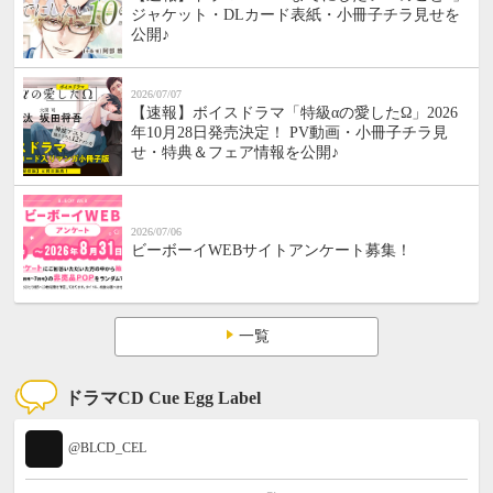
ジャケット・DLカード表紙・小冊子チラ見せを
公開♪
2026/07/07
【速報】ボイスドラマ「特級αの愛したΩ」2026
年10月28日発売決定！ PV動画・小冊子チラ見
せ・特典＆フェア情報を公開♪
2026/07/06
ビーボーイWEBサイトアンケート募集！
一覧
ドラマCD Cue Egg Label
@BLCD_CEL