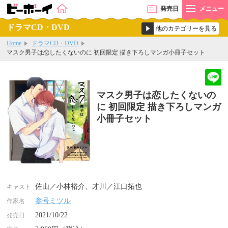
発売
日
メニュー
ドラマCD・DVD
Home
ドラマCD・DVD
マスク男子は恋したくないのに 初回限定 描き下ろしマンガ小冊子セット
マスク男子は恋したくないの
に 初回限定 描き下ろしマンガ
小冊子セット
佐山／小林裕介、才川／江口拓也
キャスト
参号ミツル
作家名
2021/10/22
発売日