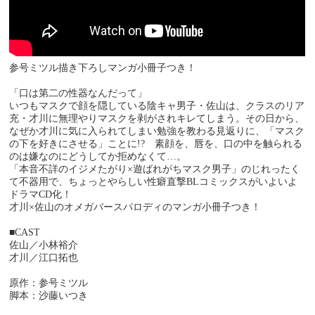
参号ミツル描き下ろしマンガ小冊子つき！
「口は第二の性器なんだって」
いつもマスクで顔を隠している陰キャ男子・佐山は、クラスのリア
充・才川に無理やりマスクを剥がされキレてしまう。その日から、
なぜか才川に気に入られてしまい勉強を教わる見返りに、「マスク
の下を好きにさせる」ことに!? 素顔を、唇を、口の中を触られる
のは嫌なのにどうしてか拒めなくて…。
「本音不詳のイジメたがり×遊ばれがちマスク男子」のじれったく
て不器用で、ちょっとやらしい性癖直撃BLコミックスがいよいよ
ドラマCD化！
才川×佐山のオメガバースパロディのマンガ小冊子つき！
■CAST
佐山／小林裕介
才川／江口拓也
原作：参号ミツル
脚本：沙藤いつき