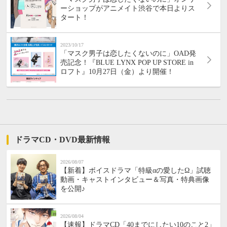
ーショップがアニメイト渋谷で本日よりス
タート！
2023/10/17
「マスク男子は恋したくないのに」OAD発
売記念！『BLUE LYNX POP UP STORE in
ロフト』10月27日（金）より開催！
ドラマCD・DVD最新情報
2026/08/07
【新着】ボイスドラマ「特級αの愛したΩ」試聴
動画・キャストインタビュー＆写真・特典画像
を公開♪
2026/08/04
【速報】ドラマCD「40までにしたい10のこと2」