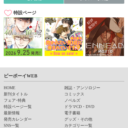
特設ページ
ビーボーイWEB
HOME
雑誌・アンソロジー
新刊タイトル
コミックス
フェア･特典
ノベルズ
特設ページ一覧
ドラマCD・DVD
最新情報
電子書籍
発売カレンダー
グッズ・その他
SNS一覧
カテゴリー一覧