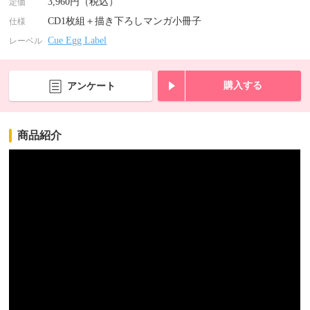
3,960円（税込）
定価
CD1枚組＋描き下ろしマンガ小冊子
仕様
Cue Egg Label
レーベル
購入する
アンケート
商品紹介