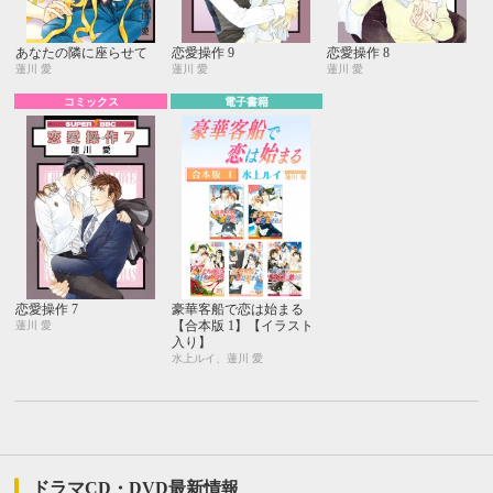
あなたの隣に座らせて
恋愛操作 9
恋愛操作 8
蓮川 愛
蓮川 愛
蓮川 愛
コミックス
電子書籍
恋愛操作 7
豪華客船で恋は始まる
【合本版 1】【イラスト
蓮川 愛
入り】
水上ルイ、蓮川 愛
ドラマCD・DVD最新情報