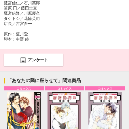
鷹宮信仁／石川英郎
笹原 円／藤田圭宣
鷹宮信隆／川原慶久
タケトシ／花輪英司
店長／古宮吾一
原作：蓮川愛
脚本：中野 睦
アンケート
「あなたの隣に座らせて」関連商品
コミックス
コミックス
コミックス