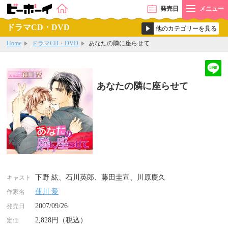
発売
日
メニュー
ドラマCD・DVD
Home
ドラマCD・DVD
あなたの隣に座らせて
あなたの隣に座らせて
下野 紘、石川英郎、藤田圭宣、川原慶久
キャスト
蓮川 愛
作家名
2007/09/26
発売日
2,828円（税込）
定価