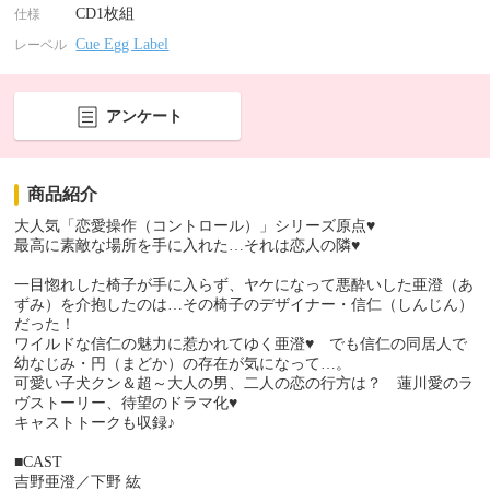
CD1枚組
仕様
Cue Egg Label
レーベル
アンケート
商品紹介
大人気「恋愛操作（コントロール）」シリーズ原点♥
最高に素敵な場所を手に入れた…それは恋人の隣♥
一目惚れした椅子が手に入らず、ヤケになって悪酔いした亜澄（あ
ずみ）を介抱したのは…その椅子のデザイナー・信仁（しんじん）
だった！
ワイルドな信仁の魅力に惹かれてゆく亜澄♥ でも信仁の同居人で
幼なじみ・円（まどか）の存在が気になって…。
可愛い子犬クン＆超～大人の男、二人の恋の行方は？ 蓮川愛のラ
ヴストーリー、待望のドラマ化♥
キャストトークも収録♪
■CAST
吉野亜澄／下野 紘