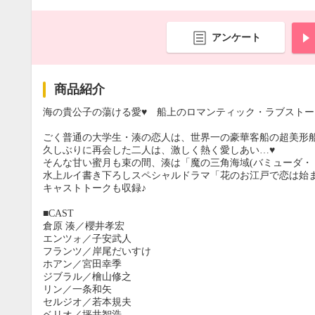
アンケート
商品紹介
海の貴公子の蕩ける愛♥ 船上のロマンティック・ラブストー
ごく普通の大学生・湊の恋人は、世界一の豪華客船の超美形
久しぶりに再会した二人は、激しく熱く愛しあい…♥
そんな甘い蜜月も束の間、湊は「魔の三角海域(バミューダ・ト
水上ルイ書き下ろしスペシャルドラマ「花のお江戸で恋は始ま
キャストトークも収録♪
■CAST
倉原 湊／櫻井孝宏
エンツォ／子安武人
フランツ／岸尾だいすけ
ホアン／宮田幸季
ジブラル／檜山修之
リン／一条和矢
セルジオ／若本規夫
ベリオ／坪井智浩