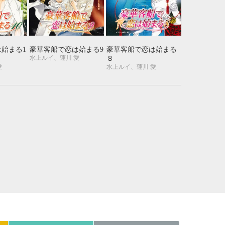
21
22
23
24
28
29
30
31
始まる1
豪華客船で恋は始まる9
豪華客船で恋は始まる
水上ルイ、蓮川 愛
８
愛
水上ルイ、蓮川 愛