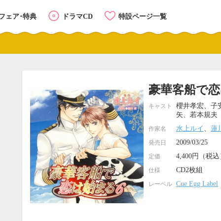
フェア･特典
ドラマCD
特設ページ一覧
豪華客船で恋
櫻井孝宏、子
キャスト
矢、若本規夫
水上ルイ
、
蓮
作家名
2009/03/25
発売日
4,400円（税
定価
CD2枚組
仕様
Cue Egg Label
レーベル