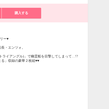
購入する
リー♥
船長・エンツォ。
ライアングル)」で幽霊船を目撃してしまって…!?
る」収録の豪華２枚組♥♥