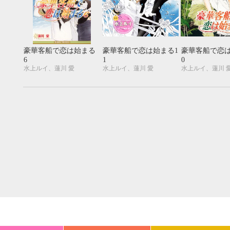
20
21
22
23
24
25
26
18
19
20
27
28
29
30
25
26
27
豪華客船で恋は始まる
豪華客船で恋は始まる1
豪華客船で恋は
6
1
0
水上ルイ、蓮川 愛
水上ルイ、蓮川 愛
水上ルイ、蓮川 