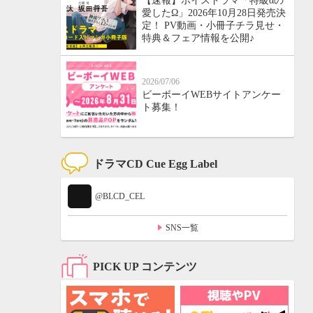
【速報】ボイスドラマ「特級αの
愛したΩ」2026年10月28日発売決
定！ PV動画・小冊子チラ見せ・
特典＆フェア情報を公開♪
2026/07/06
ビーボーイWEBサイトアンケー
ト募集！
ドラマCD Cue Egg Label
@BLCD_CEL
SNS一覧
PICK UP コンテンツ