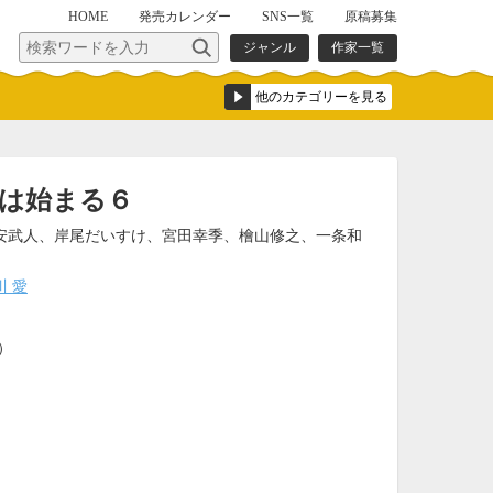
HOME
発売
カレンダー
SNS一覧
原稿募集
ジャンル
作家一覧
は始まる６
安武人、岸尾だいすけ、宮田幸季、檜山修之、一条和
川 愛
込）