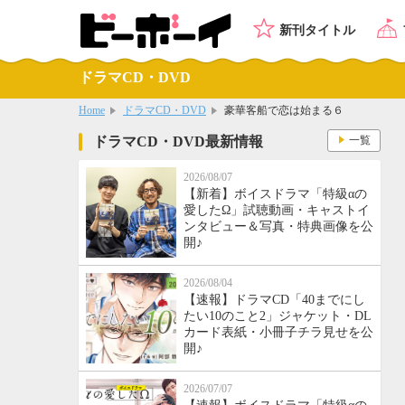
新刊タイトル
ドラマCD・DVD
Home
ドラマCD・DVD
豪華客船で恋は始まる６
ドラマCD・DVD最新情報
一覧
2026/08/07
【新着】ボイスドラマ「特級αの
愛したΩ」試聴動画・キャストイ
ンタビュー＆写真・特典画像を公
開♪
2026/08/04
【速報】ドラマCD「40までにし
たい10のこと2」ジャケット・DL
カード表紙・小冊子チラ見せを公
開♪
2026/07/07