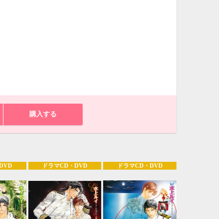
購入する
DVD
ドラマCD・DVD
ドラマCD・DVD
10月
WED
THU
FRI
SAT
1
2
3
7
8
9
10
14
15
16
17