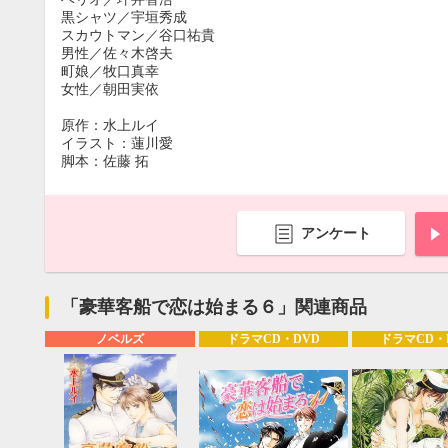
黒シャツ／宇垣秀成
スカウトマン／谷口祐貴
男性／佐々木啓夫
町娘／牧口真幸
女性／朝田実依
原作：水上ルイ
イラスト：蓮川愛
脚本：佐藤 拓
アンケート
「豪華客船で恋は始まる６」関連商品
ノベルズ
ドラマCD・DVD
ドラマCD・
9月
SUN
MON
TUE
WED
THU
FRI
SAT
SUN
MON
TUE
1
2
3
4
5
6
7
8
9
10
11
12
4
5
6
13
14
15
16
17
18
19
11
12
13