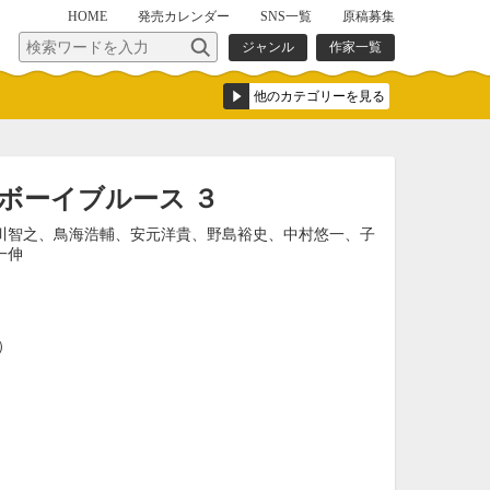
HOME
発売
カレンダー
SNS一覧
原稿募集
ジャンル
作家一覧
レイボーイブルース ３
川智之、鳥海浩輔、安元洋貴、野島裕史、中村悠一、子
一伸
込）