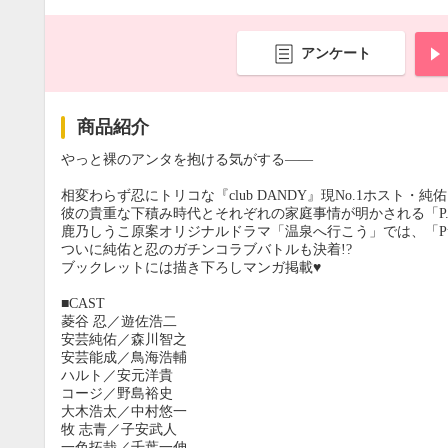
アンケート
商品紹介
やっと裸のアンタを抱ける気がする――
相変わらず忍にトリコな『club DANDY』現No.1ホスト・純
彼の貴重な下積み時代とそれぞれの家庭事情が明かされる「P.
鹿乃しうこ原案オリジナルドラマ「温泉へ行こう」では、「Pu
ついに純佑と忍のガチンコラブバトルも決着!?
ブックレットには描き下ろしマンガ掲載♥
■CAST
菱谷 忍／遊佐浩二
安芸純佑／森川智之
安芸能成／鳥海浩輔
ハルト／安元洋貴
コージ／野島裕史
大木浩太／中村悠一
牧 志青／子安武人
一色拓哉／千葉一伸