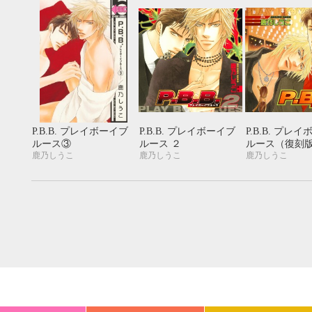
20
21
22
23
24
25
26
18
19
20
27
28
29
30
25
26
27
P.B.B. プレイボーイブ
P.B.B. プレイボーイブ
P.B.B. プレ
ルース③
ルース ２
ルース（復刻
鹿乃しうこ
鹿乃しうこ
鹿乃しうこ