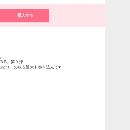
購入する
佑。
B.B」第３弾！
nch↑」の牧＆浩太も巻き込んで♥