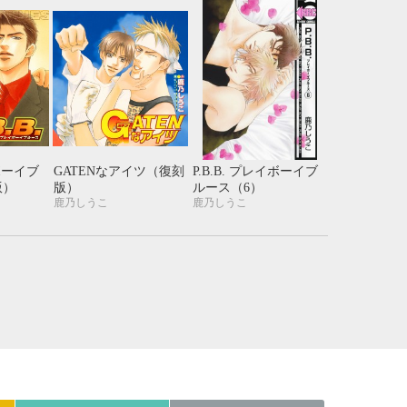
21
22
23
24
28
29
30
31
イボーイブ
GATENなアイツ（復刻
P.B.B. プレイボーイブ
版）
版）
ルース（6）
鹿乃しうこ
鹿乃しうこ