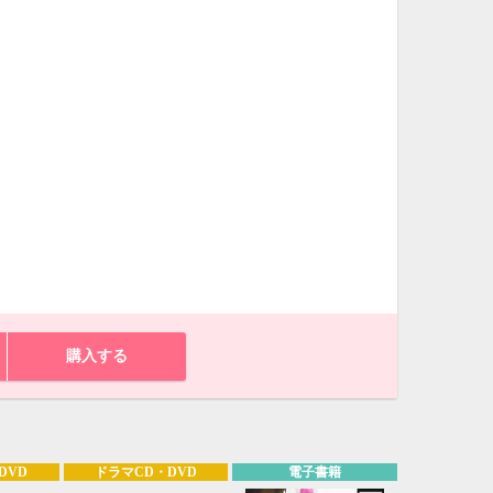
購入する
10月
WED
THU
FRI
SAT
1
2
3
7
8
9
10
DVD
ドラマCD・DVD
電子書籍
14
15
16
17