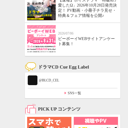
【速報】ボイスドラマ「特級αの
愛したΩ」2026年10月28日発売決
定！ PV動画・小冊子チラ見せ・
特典＆フェア情報を公開♪
2026/07/06
ビーボーイWEBサイトアンケー
ト募集！
ドラマCD Cue Egg Label
@BLCD_CEL
SNS一覧
PICK UP コンテンツ