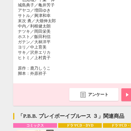
城島典子／亀井芳子
アヤコ／増田ゆき
サトル／興津和幸
末次 勇／大畑伸太郎
中内／利根健太朗
ナツキ／岡田栄美
ホスト／飯田利信
ガテン／大林洋平
ヨリ／中上育美
サキ／沢井エリカ
ヒトミ／上村貴子
原作：鹿乃しうこ
脚本：外原祥子
アンケート
9月
SUN
MON
TUE
WED
THU
FRI
SAT
SUN
MON
TUE
「P.B.B. プレイボーイブルース ３」関連商品
1
2
3
4
5
6
7
8
9
10
11
12
4
5
6
コミックス
ドラマCD・DVD
ドラマCD・
13
14
15
16
17
18
19
11
12
13