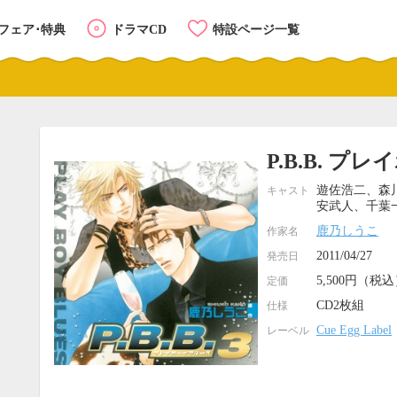
フェア･特典
ドラマCD
特設ページ一覧
P.B.B. プ
遊佐浩二、森
キャスト
安武人、千葉
鹿乃しうこ
作家名
2011/04/27
発売日
5,500円（税
定価
CD2枚組
仕様
Cue Egg Label
レーベル