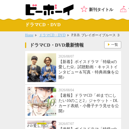
新刊タイトル
ドラマCD・DVD
Home
ドラマCD・DVD
P.B.B. プレイボーイブルース ３
ドラマCD・DVD最新情報
一覧
2026/08/07
【新着】ボイスドラマ「特級αの
愛したΩ」試聴動画・キャストイ
ンタビュー＆写真・特典画像を公
開♪
2026/08/04
【速報】ドラマCD「40までにし
たい10のこと2」ジャケット・DL
カード表紙・小冊子チラ見せを公
開♪
2026/07/07