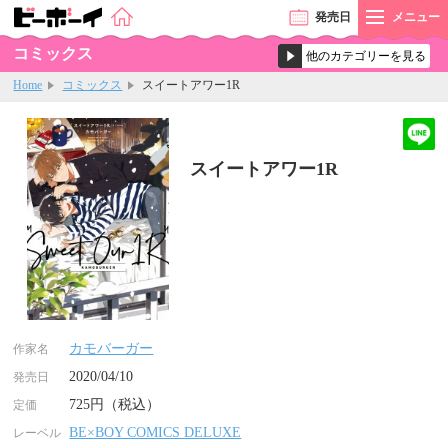
発売
日
メニュー
コミックス
Home
コミックス
スイートアワー1R
スイートアワー1R
カモバーガー
作家名
2020/04/10
発売日
725円（税込）
定価
BE×BOY COMICS DELUXE
レーベル