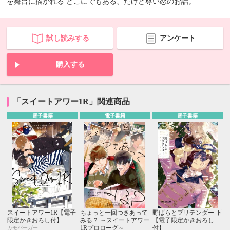
を舞台に描かれる どこにでもある、だけど尊い恋のお話。
試し読みする
アンケート
購入する
「スイートアワー1R」関連商品
電子書籍
電子書籍
電子書籍
スイートアワー1R【電子
ちょっと一回つきあって
野ばらとプリテンダー 下
限定かきおろし付】
みる？ ～スイートアワー
【電子限定かきおろし
1Rプロローグ～
付】
カモバーガー