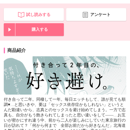
試し読みする
アンケート
購入する
商品紹介
付き合って二年。同棲して一年。毎日エッチもして、誰が見ても順
調♥…と思いきや、要は「セックス依存症かもしれない」というと
んだ勘違いから、志真とのセックスを避け始めてしまう。一方で志
真も、自分がもう飽きられてしまったと思い違いをして――…お互
いが密かにすれ違う中、前から二人が楽しみにしていた東京旅行の
日が訪れて？「何から何まで 全部お前だから好きなんだ」北海道