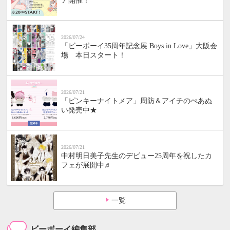
ア開催！
2026/07/24
「ビーボーイ35周年記念展 Boys in Love」大阪会
場 本日スタート！
2026/07/21
「ピンキーナイトメア」周防＆アイチのぺあぬ
い発売中★
2026/07/21
中村明日美子先生のデビュー25周年を祝したカ
フェが展開中♬
一覧
ビーボーイ編集部