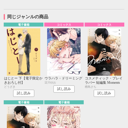
同じジャンルの商品
電子書籍
コミックス
コミックス
はじとー 下【電子限定か
ウラハラ・ドリーミング
コスメティック・プレイ
きおろし付】
ラバー 短編集 Moments
淀川ゆお
どうざき
楢島さち
試し読み
試し読み
試し読み
電子書籍
電子書籍