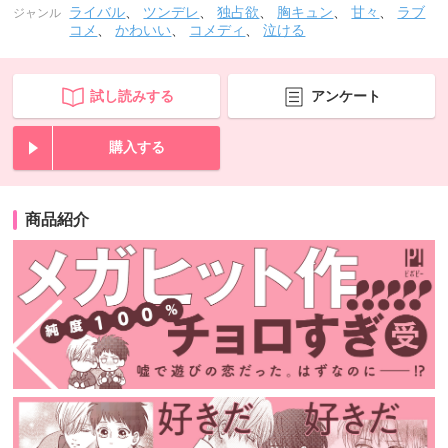
ライバル
、
ツンデレ
、
独占欲
、
胸キュン
、
甘々
、
ラブ
ジャンル
コメ
、
かわいい
、
コメディ
、
泣ける
試し読みする
アンケート
購入する
商品紹介