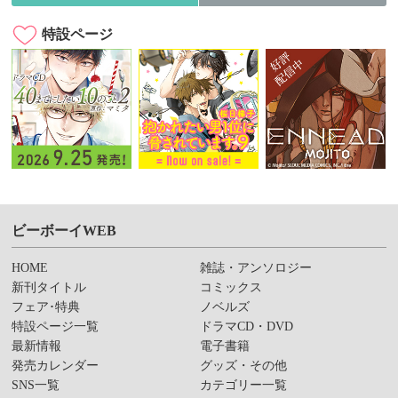
特設ページ
ビーボーイWEB
HOME
雑誌・アンソロジー
新刊タイトル
コミックス
フェア･特典
ノベルズ
特設ページ一覧
ドラマCD・DVD
最新情報
電子書籍
発売カレンダー
グッズ・その他
SNS一覧
カテゴリー一覧