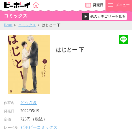
発売
日
メニュー
コミックス
Home
コミックス
はじとー 下
はじとー 下
どうざき
作家名
2022/05/19
発売日
725円（税込）
定価
ビボピーコミックス
レーベル