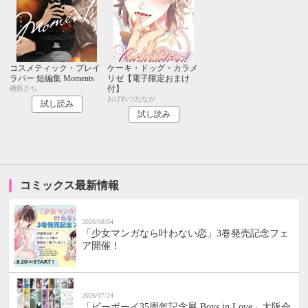
コスメティック・プレイ
ケーキ・ドッグ・カラメ
ラバー 短編集 Moments
リゼ【電子限定おまけ
付】
楢島さち
おげれつたなか
試し読み
試し読み
コミックス最新情報
2026/08/04
「少女マンガなら叶わない恋」3巻発売記念フェ
ア開催！
2026/07/24
「ビーボーイ35周年記念展 Boys in Love」大阪会