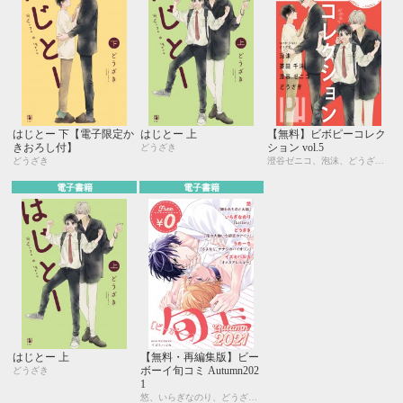
はじとー 下【電子限定か
はじとー 上
【無料】ビボピーコレク
きおろし付】
ション vol.5
どうざき
どうざき
澄谷ゼニコ、泡沫、どうざき、斎田千洋
電子書籍
電子書籍
はじとー 上
【無料・再編集版】ビー
ボーイ旬コミ Autumn202
どうざき
1
悠、いらぎなのり、どうざき、うめーち、イズミハルカ