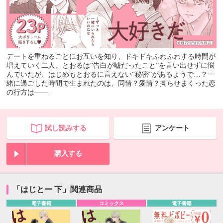
デートを重ねるごとにお互いを知り、ドキドキふわふわする時間が
増えていく二人。とおるは“告白が嘘だったこと”を言い出せずに悩
んでいたが、はじめもとおるに言えない“秘密”があるようで…？一
緒に過ごした時間で生まれたのは、同情？愛情？拗らせまくった恋
の行方は――
試し読みする
アンケート
購入する
「はじとー 下」関連商品
電子書籍
コミックス
電子書籍