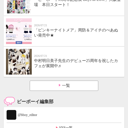
場 本日スタート！
2026/07/21
「ピンキーナイトメア」周防＆アイチのぺあぬ
い発売中★
2026/07/21
中村明日美子先生のデビュー25周年を祝したカ
フェが展開中♬
一覧
ビーボーイ編集部
@bboy_editor
SNS一覧