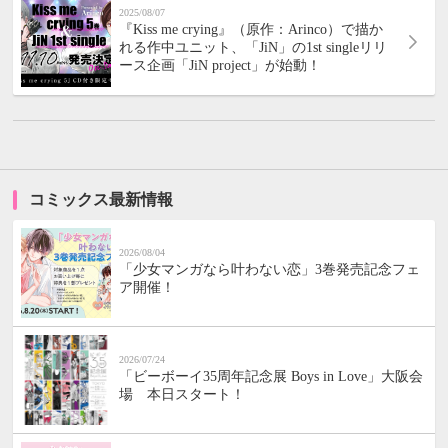
2025/08/07
『Kiss me crying』（原作：Arinco）で描か
れる作中ユニット、「JiN」の1st singleリリ
ース企画「JiN project」が始動！
コミックス最新情報
2026/08/04
「少女マンガなら叶わない恋」3巻発売記念フェ
ア開催！
2026/07/24
「ビーボーイ35周年記念展 Boys in Love」大阪会
場 本日スタート！