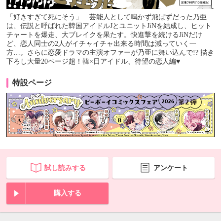
「好きすぎて死にそう」 芸能人として鳴かず飛ばずだった乃亜
は、伝説と呼ばれた韓国アイドルJとユニットJiNを結成し、ヒット
チャートを爆走、大ブレイクを果たす。快進撃を続けるJiNだけ
ど、恋人同士の2人がイチャイチャ出来る時間は減っていく一
方…。さらに恋愛ドラマの主演オファーが乃亜に舞い込んで!? 描き
下ろし大量20ページ超！韓×日アイドル、待望の恋人編♥
特設ページ
試し読みする
アンケート
購入する