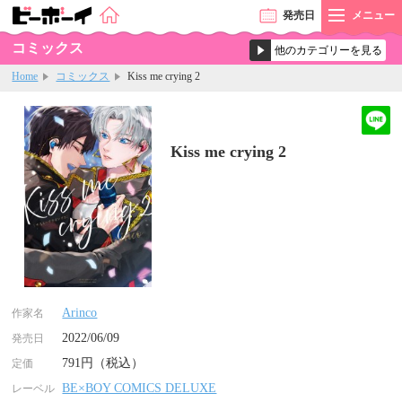
発売
日
メニュー
コミックス
Home
コミックス
Kiss me crying 2
Kiss me crying 2
Arinco
作家名
2022/06/09
発売日
791円（税込）
定価
BE×BOY COMICS DELUXE
レーベル