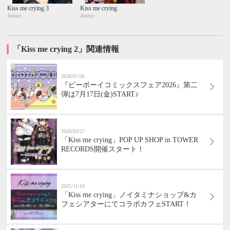
Kiss me crying 3
Kiss me crying
Arinco
Arinco
「Kiss me crying 2」関連情報
2026/07/06
『ビーボーイコミックスフェア2026』第二
弾は7月17日(金)START♪
2026/03/27
「Kiss me crying」POP UP SHOP in TOWER
RECORDS開催スタート！
2025/11/10
「Kiss me crying」ノイタミナショップ&カ
フェシアターにてコラボカフェSTART！