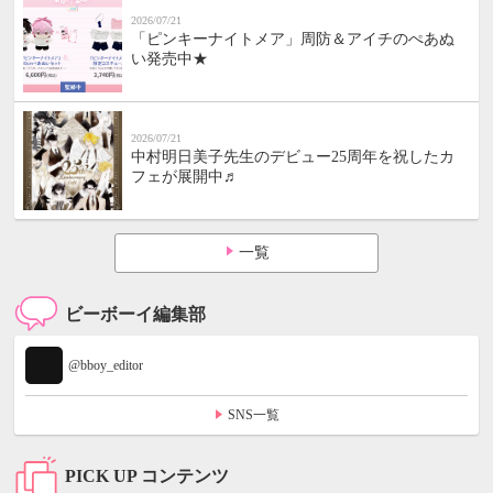
2026/07/21
「ピンキーナイトメア」周防＆アイチのぺあぬ
い発売中★
2026/07/21
中村明日美子先生のデビュー25周年を祝したカ
フェが展開中♬
一覧
ビーボーイ編集部
@bboy_editor
SNS一覧
PICK UP コンテンツ