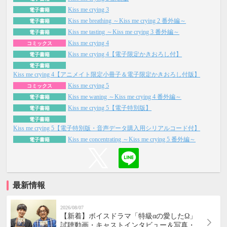
Kiss me crying 3
電子書籍
Kiss me breathing ～Kiss me crying 2 番外編～
電子書籍
Kiss me tasting ～Kiss me crying 3 番外編～
電子書籍
Kiss me crying 4
コミックス
Kiss me crying 4【電子限定かきおろし付】
電子書籍
電子書籍
Kiss me crying 4【アニメイト限定小冊子＆電子限定かきおろし付版】
Kiss me crying 5
コミックス
Kiss me waning ～Kiss me crying 4 番外編～
電子書籍
Kiss me crying 5【電子特別版】
電子書籍
電子書籍
Kiss me crying 5【電子特別版・音声データ購入用シリアルコード付】
Kiss me concentrating ～Kiss me crying 5 番外編～
電子書籍
最新情報
2026/08/07
【新着】ボイスドラマ「特級αの愛したΩ」
試聴動画・キャストインタビュー＆写真・