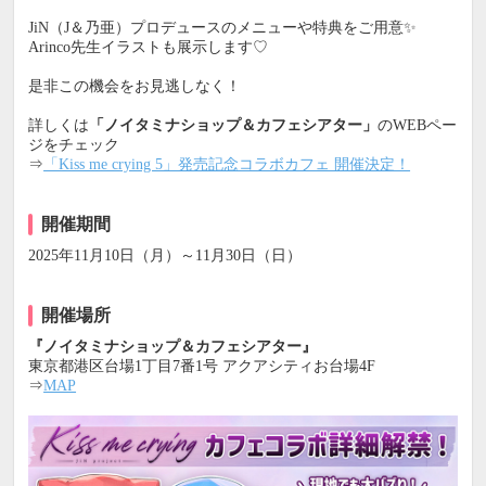
JiN（J＆乃亜）プロデュースのメニューや特典をご用意✨
Arinco先生イラストも展示します♡
是非この機会をお見逃しなく！
詳しくは
「ノイタミナショップ＆カフェシアター」
のWEBペー
ジをチェック
⇒
「Kiss me crying 5」発売記念コラボカフェ 開催決定！
開催期間
2025年11月10日（月）～11月30日（日）
開催場所
『ノイタミナショップ＆カフェシアター』
東京都港区台場1丁目7番1号 アクアシティお台場4F
⇒
MAP