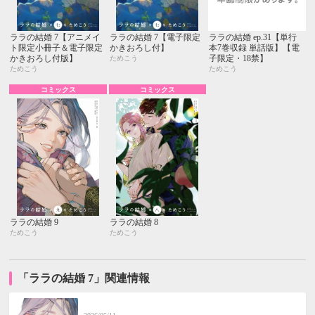
ララの結婚 7【アニメイ
ララの結婚 7【電子限定
ララの結婚 ep.31【単行
ト限定小冊子＆電子限定
かきおろし付】
本7巻収録 単話版】【電
かきおろし付版】
子限定・18禁】
ためこう
ためこう
ためこう
コミックス
コミックス
ララの結婚 9
ララの結婚 8
ためこう
ためこう
「ララの結婚 7」関連情報