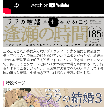
止めたらこれが手に入らないブルクティーン家を後にし貿易船の
長・アウラの元で海上の旅を続けていたラムダンだったが、急遽王
都からの寄港要請で航路を逆戻りすることに。行き着いたミンシン
で、あろうことかウルジと国の王女の結婚の噂を耳にする一行。愕
然とするラムダンだったが、王宮主催の宴でウルジと再会して？異
国の嫁入り奇譚、七巻描き下ろしは揺らぐ王宮の朝のお話。
特設ページ