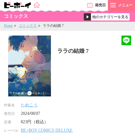
発売
日
メニュー
コミックス
Home
コミックス
ララの結婚 7
ララの結婚 7
ためこう
作家名
2024/08/07
発売日
823円（税込）
定価
BE×BOY COMICS DELUXE
レーベル