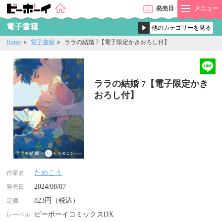
発売
日
メニュー
電子書籍
Home
電子書籍
ララの結婚 7【電子限定かきおろし付】
ララの結婚 7【電子限定かき
おろし付】
ためこう
作家名
2024/08/07
発売日
823円（税込）
定価
ビーボーイコミックスDX
レーベル