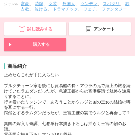
富豪
、
花嫁
、
女装
、
外国人
、
ツンデレ
、
スパダリ
、
独
ジャンル
占欲
、
泣ける
、
ドラマチック
、
フェチ
、
ファンタジー
試し読みする
アンケート
購入する
商品紹介
止めたらこれが手に入らない
ブルクティーン家を後にし貿易船の長・アウラの元で海上の旅を続
けていたラムダンだったが、急遽王都からの寄港要請で航路を逆戻
りすることに。
行き着いたミンシンで、あろうことかウルジと国の王女の結婚の噂
を耳にする一行。
愕然とするラムダンだったが、王宮主催の宴でウルジと再会して？
異国の嫁入り奇譚、七巻単行本描き下ろしは揺らぐ王宮の朝のお
話。
電子限定描き下ろしマンガ1Pも収録。