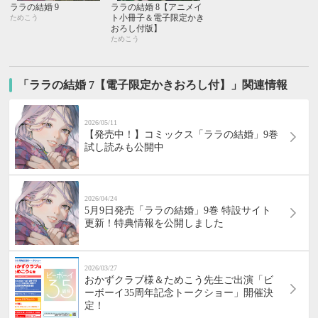
ララの結婚 9
ララの結婚 8【アニメイ
ト小冊子＆電子限定かき
ためこう
おろし付版】
ためこう
「ララの結婚 7【電子限定かきおろし付】」関連情報
2026/05/11
【発売中！】コミックス「ララの結婚」9巻
試し読みも公開中
2026/04/24
5月9日発売「ララの結婚」9巻 特設サイト
更新！特典情報を公開しました
2026/03/27
おかずクラブ様＆ためこう先生ご出演「ビ
ーボーイ35周年記念トークショー」開催決
定！