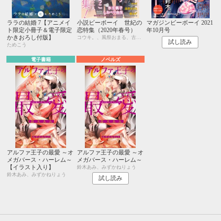
ララの結婚 7【アニメイ
小説ビーボーイ 世紀の
マガジンビーボーイ 2021
ト限定小冊子＆電子限定
恋特集（2020年春号）
年10月号
かきおろし付版】
コウキ。、風祭おまる、古藤嗣己、椿 ゆず、おおきいき、遠野春日、円陣闇丸、noel、周防佑未、水壬楓子、しおべり由生、みやしろちうこ、user、八十庭たづ、佐々木久美子
試し読み
ためこう
電子書籍
ノベルズ
アルファ王子の最愛 ～オ
アルファ王子の最愛 ～オ
メガバース・ハーレム～
メガバース・ハーレム～
【イラスト入り】
鈴木あみ、みずかねりょう
鈴木あみ、みずかねりょう
試し読み