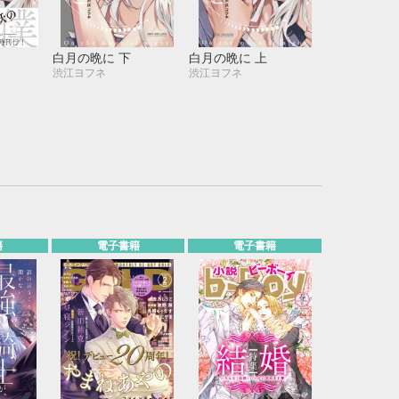
21
22
23
24
28
29
30
31
白月の晩に 下
白月の晩に 上
渋江ヨフネ
渋江ヨフネ
籍
電子書籍
電子書籍