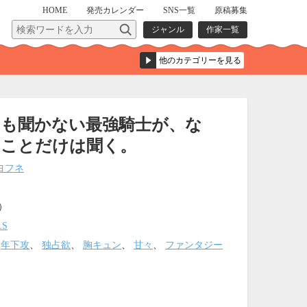
HOME
発売
カレンダー
SNS一覧
原稿募集
ジャンル
作家一覧
とも聞かない最強騎士が、な
うことだけは聞く。
ヨフネ
込）
LS
、
年下攻
、
独占欲
、
胸キュン
、
甘々
、
ファンタジー