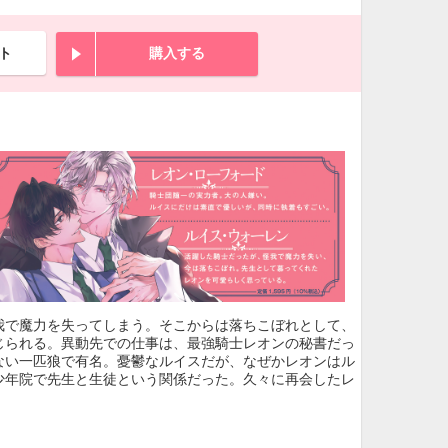
ト
購入する
我で魔力を失ってしまう。そこからは落ちこぼれとして、
じられる。異動先での仕事は、最強騎士レオンの秘書だっ
ない一匹狼で有名。憂鬱なルイスだが、なぜかレオンはル
少年院で先生と生徒という関係だった。久々に再会したレ