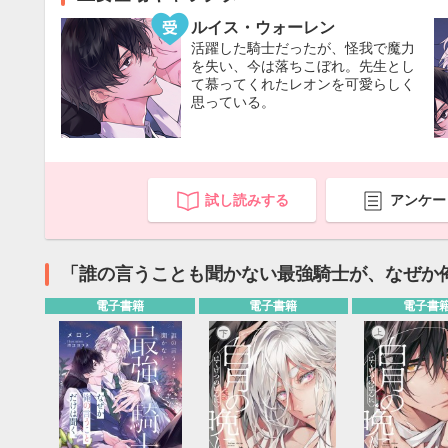
ルイス・ウォーレン
活躍した騎士だったが、怪我で魔力
を失い、今は落ちこぼれ。先生とし
て慕ってくれたレオンを可愛らしく
思っている。
試し読みする
アンケー
「誰の言うことも聞かない最強騎士が、なぜか
電子書籍
電子書籍
電子書
9月
SUN
MON
TUE
WED
THU
FRI
SAT
SUN
MON
TUE
1
2
3
4
5
6
7
8
9
10
11
12
4
5
6
13
14
15
16
17
18
19
11
12
13