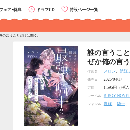
フェア･特典
ドラマCD
特設ページ一覧
俺の言うことだけは聞く。
誰の言うこ
ぜか俺の言
メロン
、
渋江
作家名
2026/04/17
発売日
1,595円（税
定価
B-BOY NOVE
レーベル
貴族
、
騎士
ジャンル