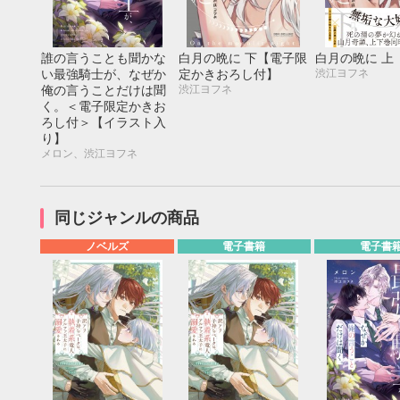
20
21
22
23
24
25
26
18
19
20
27
28
29
30
25
26
27
誰の言うことも聞かな
白月の晩に 下【電子限
白月の晩に 上
渋江ヨフネ
い最強騎士が、なぜか
定かきおろし付】
渋江ヨフネ
俺の言うことだけは聞
く。＜電子限定かきお
ろし付＞【イラスト入
り】
メロン、渋江ヨフネ
同じジャンルの商品
ノベルズ
電子書籍
電子書