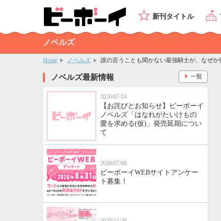
新刊タイトル
ノベルズ
Home
ノベルズ
誰の言うことも聞かない最強騎士が、なぜか
ノベルズ最新情報
一覧
2026/07/24
【お詫びとお知らせ】ビーボーイ
ノベルズ「はなれがたいけもの
愛を求める(仮)」発売延期につい
て
2026/07/06
ビーボーイWEBサイトアンケー
ト募集！