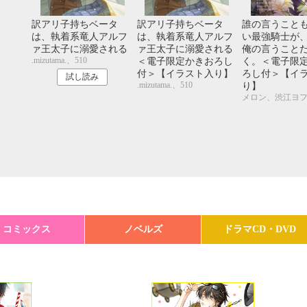
訳アリ子持ちベータ
訳アリ子持ちベータ
誰の言うこと
は、執着系竜人アルフ
は、執着系竜人アルフ
い最強騎士が
ァ王太子に溺愛される
ァ王太子に溺愛される
俺の言うこと
.mizutama.、510
＜電子限定かきおろし
く。＜電子限
付＞【イラスト入り】
ろし付＞【イ
試し読み
.mizutama.、510
り】
メロン、渋江ヨ
コミックス
ノベルズ
ドラマCD・DVD