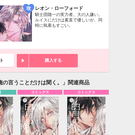
レオン・ローフォード
騎士団随一の実力者。大の人嫌い。
ルイスにだけは素直で優しいが、同
時に執着もすごい。
ト
購入する
俺の言うことだけは聞く。」関連商品
籍
コミックス
コミックス
10月
WED
THU
FRI
SAT
1
2
3
7
8
9
10
14
15
16
17