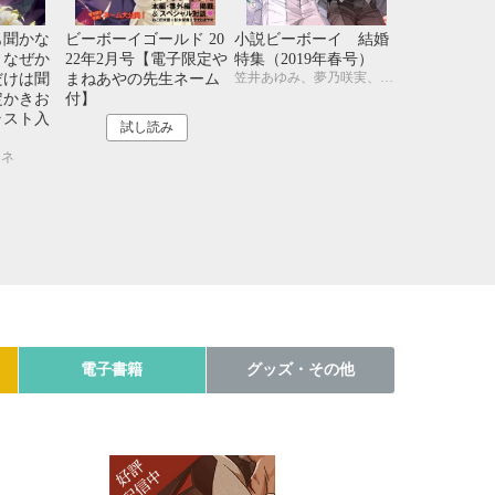
も聞かな
ビーボーイゴールド 20
小説ビーボーイ 結婚
、なぜか
22年2月号【電子限定や
特集（2019年春号）
笠井あゆみ、夢乃咲実、尾賀トモ、広瀬たみ、古藤嗣己、松梶もとや、駒城ミチヲ、水壬楓子、しおべり由生、遠野春日、円陣闇丸、noel、周防佑未、小高テルヨ、むにお
だけは聞
まねあやの先生ネーム
定かきお
付】
ラスト入
試し読み
フネ
電子書籍
グッズ・その他