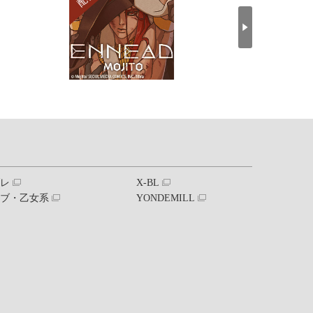
ブレ
X-BL
ラブ・乙女系
YONDEMILL